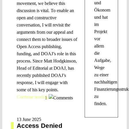
und
movement, we believe this
Ökonom
discussion is vital. To enable an
und hat
open and constructive
im
conversation, I will revisit the
Projekt
arguments from our appeal and
vor
connect them to broader issues of
allem
Open Access publishing,
die
funding, and DOAJ’s role in this
Aufgabe,
process. Since Matt Hodgkinson,
Wege
Head of Editorial at DOAJ, has
zu einer
recently published DOAJ’s
nachhaltigen
response, I will engage with
Finanzierungsstruk
some of his key points.
zu
Continue reading >>
1
finden.
13 June 2025
Access Denied