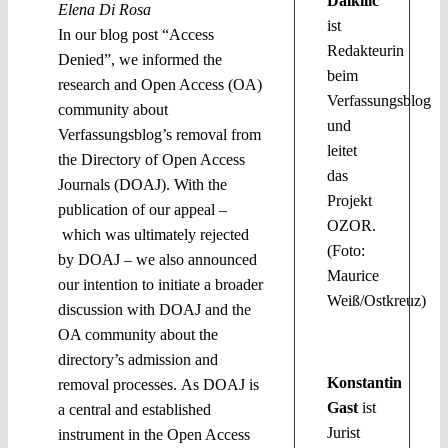
Dalkilic
Elena Di Rosa
ist
In our blog post “Access
Redakteurin
Denied”, we informed the
beim
research and Open Access (OA)
Verfassungsblog
community about
und
Verfassungsblog’s removal from
leitet
the Directory of Open Access
das
Journals (DOAJ). With the
Projekt
publication of our appeal –
OZOR.
which was ultimately rejected
(Foto:
by DOAJ – we also announced
Maurice
our intention to initiate a broader
Weiß/Ostkreuz)
discussion with DOAJ and the
OA community about the
directory’s admission and
Konstantin
removal processes. As DOAJ is
Gast
ist
a central and established
Jurist
instrument in the Open Access