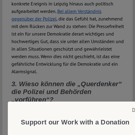
konkrete Ereignis in Leipzig hinaus auch politisch
aufgearbeitet werden.
Bei allem Verständnis
gegenüber der Polizei
, die das Gefühl hat, zunehmend
mit dem Rücken zur Wand zu stehen: Die Pressefreiheit
ist ein für unsere Demokratie derart wichtiges und
hochwertiges Gut, dass sie unter allen Umständen und
in allen Situationen geschützt und gewährleistet
werden muss. Wenn dies nicht geschieht, ist das eine
gefährliche Entwicklung für die Demokratie und ein
Alarmsignal.
3. Wieso können die „Querdenker“
die Polizei und Behörden
„vorführen“?
Um noch einmal Jan Sternberg zu zitieren: „Ein
Volksfest voller Aggression in einer Zeit der harten
Support our Work with a Donation
Kontaktbeschränkungen, eine handlungsunfähige