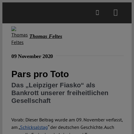
Skip
to
Toggl
content
Navig
Main
Thomas Feltes
About
09 November 2020
Projects
Pars pro Toto
Das „Leipziger Fiasko“ als
Open Access
Bankrott unserer freiheitlichen
Gesellschaft
Authors
Vorab: Dieser Beitrag wurde am 09. November verfasst,
am „
Schicksalstag
“ der deutschen Geschichte. Auch
Spotlight