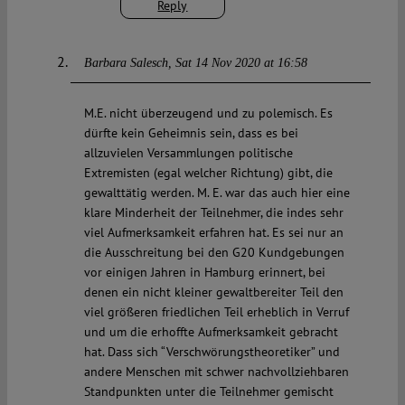
Reply
Barbara Salesch
Sat 14 Nov 2020 at 16:58
M.E. nicht überzeugend und zu polemisch. Es
dürfte kein Geheimnis sein, dass es bei
allzuvielen Versammlungen politische
Extremisten (egal welcher Richtung) gibt, die
gewalttätig werden. M. E. war das auch hier eine
klare Minderheit der Teilnehmer, die indes sehr
viel Aufmerksamkeit erfahren hat. Es sei nur an
die Ausschreitung bei den G20 Kundgebungen
vor einigen Jahren in Hamburg erinnert, bei
denen ein nicht kleiner gewaltbereiter Teil den
viel größeren friedlichen Teil erheblich in Verruf
und um die erhoffte Aufmerksamkeit gebracht
hat. Dass sich “Verschwörungstheoretiker” und
andere Menschen mit schwer nachvollziehbaren
Standpunkten unter die Teilnehmer gemischt