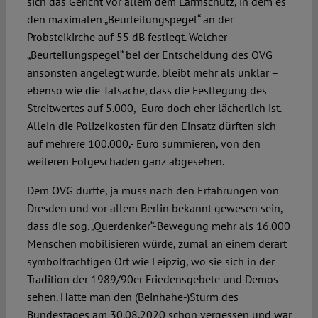
sich das Gericht vor allem dem Lärmschutz, in dem es
den maximalen „Beurteilungspegel“ an der
Probsteikirche auf 55 dB festlegt. Welcher
„Beurteilungspegel“ bei der Entscheidung des OVG
ansonsten angelegt wurde, bleibt mehr als unklar –
ebenso wie die Tatsache, dass die Festlegung des
Streitwertes auf 5.000,- Euro doch eher lächerlich ist.
Allein die Polizeikosten für den Einsatz dürften sich
auf mehrere 100.000,- Euro summieren, von den
weiteren Folgeschäden ganz abgesehen.
Dem OVG dürfte, ja muss nach den Erfahrungen von
Dresden und vor allem Berlin bekannt gewesen sein,
dass die sog. „Querdenker“-Bewegung mehr als 16.000
Menschen mobilisieren würde, zumal an einem derart
symbolträchtigen Ort wie Leipzig, wo sie sich in der
Tradition der 1989/90er Friedensgebete und Demos
sehen. Hatte man den (Beinhahe-)Sturm des
Bundestages am 30.08.2020 schon vergessen und war