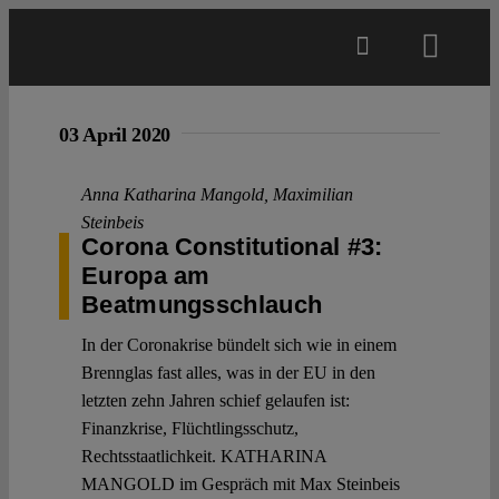
Skip
to
Toggl
content
Navig
Main
03 April 2020
About
Anna Katharina Mangold
,
Maximilian
Steinbeis
Corona Constitutional #3:
Projects
Europa am
Beatmungsschlauch
Open Access
In der Coronakrise bündelt sich wie in einem
Brennglas fast alles, was in der EU in den
letzten zehn Jahren schief gelaufen ist:
Authors
Finanzkrise, Flüchtlingsschutz,
Rechtsstaatlichkeit. KATHARINA
Spotlight
MANGOLD im Gespräch mit Max Steinbeis