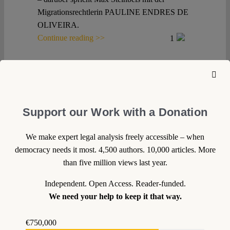
Migrationsrechtlerin PAULINE ENDRES DE
OLIVEIRA.
Continue reading >>
1
01 April 2020
Nikolaus Marsch
,
Maximilian Steinbeis
Support our Work with a Donation
Corona Constitutional #1:
Lieber getrackt als
We make expert legal analysis freely accessible – when
eingesperrt?
democracy needs it most. 4,500 authors. 10,000 articles. More
Technologie-Fixes gegen Corona? Was gibt es,
than five million views last year.
was hilft, und was wird aus dem Datenschutz?
Independent. Open Access. Reader-funded.
Max Steinbeis spricht mit NIKOLAUS
We need your help to keep it that way.
MARSCH über Tracking-Apps, Grundrechte
und warum wir freiwillig tun sollten, wozu wir
€750,000
sonst gezwungen werden müssten.