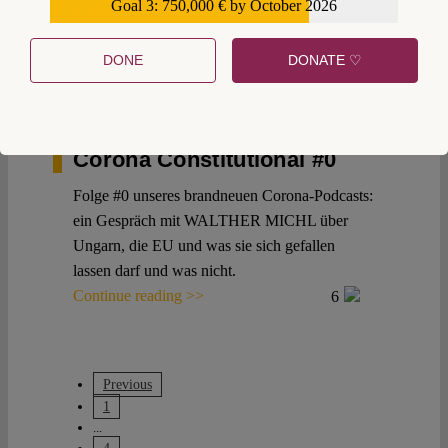
Goal 3: 750,000 € by October 2026
€559,159
Continue reading >>
2
DONE
DONATE ♡
31 March 2020
Walther Michl
,
Maximilian Steinbeis
Corona Constitutional #0
Folge #0 unseres brandneuen Corona-Podcasts:
ein Gespräch mit WALTHER MICHL über
Ungarn, die EU und was sie sich gefallen
lassen darf und was nicht.
Continue reading >>
6
Previous
1
...