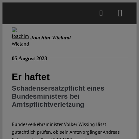
Skip
to
Toggl
content
Navig
Main
Joachim Wieland
About
05 August 2023
Projects
Er haftet
Schadensersatzpflicht eines
Open Access
Bundesministers bei
Amtspflichtverletzung
Authors
Bundesverkehrsminister Volker Wissing lässt
gutachtlich prüfen, ob sein Amtsvorgänger Andreas
Spotlight