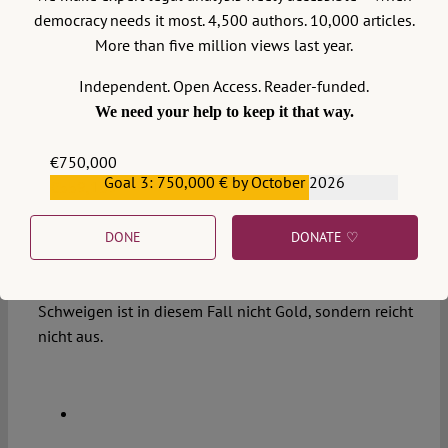
Haftungsprivilegierung aus dem Beamtenrecht auch
democracy needs it most. 4,500 authors. 10,000 articles.
auf Mitglieder der Bundesregierung zu erstrecken.
More than five million views last year.
Deren Entscheidungen haben oft große Bedeutung
Independent. Open Access. Reader-funded.
und sind nicht selten mit Vermögensrisiken verbunden.
Andererseits haben Mitglieder der Bundesregierung
We need your help to keep it that way.
ohne Probleme Zugriff auf profunde rechtliche
Beratung. Entscheiden sie sich, mit ihrem Handeln
€750,000
Goal 3: 750,000 € by October 2026
begründete rechtliche Bedenken außer Acht zu lassen,
€559,159
übernehmen sie aber auch Verantwortung für ihr Tun
und haften für grobe Fahrlässigkeit. Der Gesetzgeber
DONE
DONATE ♡
müsste jedenfalls eine Haftungsprivilegierung
ausdrücklich regeln. Das gebietet die Rechtssicherheit.
Schweigen ist in diesem Fall nicht Gold, sondern reicht
nicht aus.