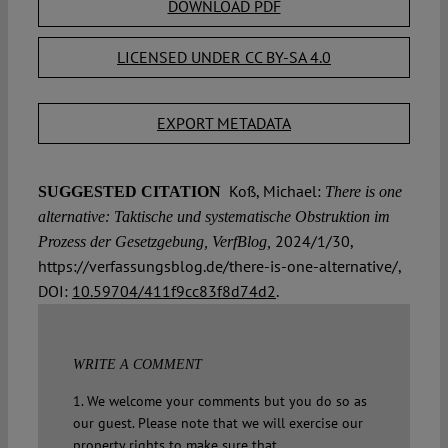
DOWNLOAD PDF
LICENSED UNDER CC BY-SA 4.0
EXPORT METADATA
Koß, Michael:
SUGGESTED CITATION
There is one
alternative: Taktische und systematische Obstruktion im
2024/1/30,
Prozess der Gesetzgebung, VerfBlog,
https://verfassungsblog.de/there-is-one-alternative/,
DOI:
10.59704/411f9cc83f8d74d2
.
WRITE A COMMENT
1. We welcome your comments but you do so as
our guest. Please note that we will exercise our
property rights to make sure that