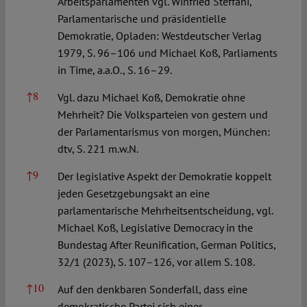
Arbeitsparlamenten vgl. Winfried Steffani,
Parlamentarische und präsidentielle
Demokratie, Opladen: Westdeutscher Verlag
1979, S. 96–106 und Michael Koß, Parliaments
in Time, a.a.O., S. 16–29.
↑
8
Vgl. dazu Michael Koß, Demokratie ohne
Mehrheit? Die Volksparteien von gestern und
der Parlamentarismus von morgen, München:
dtv, S. 221 m.w.N.
↑
9
Der legislative Aspekt der Demokratie koppelt
jeden Gesetzgebungsakt an eine
parlamentarische Mehrheitsentscheidung, vgl.
Michael Koß, Legislative Democracy in the
Bundestag After Reunification, German Politics,
32/1 (2023), S. 107–126, vor allem S. 108.
↑
10
Auf den denkbaren Sonderfall, dass eine
demokratische Partei sich einer