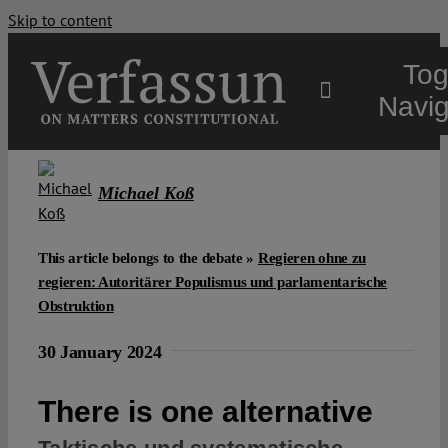
Skip to content
Tog
Navig
Main
Michael Koß
About
This article belongs to the debate »
Regieren ohne zu
regieren: Autoritärer Populismus und parlamentarische
Projects
Obstruktion
30 January 2024
Open Access
There is one alternative
Authors