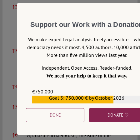
↑
2
Edward Porrit, Amendments in House of
Commons Procedure Since 1881: The Aims and
Tendencies of the Newer Standing Orders,
Support our Work with a Donatio
American Political Science Review 2/4 (1908),
S. 515–31, hier S. 523.
We make expert legal analysis freely accessible – w
democracy needs it most. 4,500 authors. 10,000 articl
↑
3
Vgl. Joseph Bücker, Report on the Obstruction
More than five million views last year.
of Parliamentary Proceedings’, Constitutional
and Parliamentary Information 158 (1989), S.
Independent. Open Access. Reader-funded.
243–264, hier S. 244.
We need your help to keep it that way.
↑
4
Vgl. Bücker, Report on the Obstruction, a.a.O., S.
€750,000
245.
Goal 3: 750,000 € by October 2026
€559,159
↑
5
Vgl. Steven Levitsky & Daniel Ziblatt, How
Democracies Die, New York: Crown 2018, S.
DONE
DONATE ♡
102–111.
↑
6
Vgl. dazu Michael Rush, The Role of the