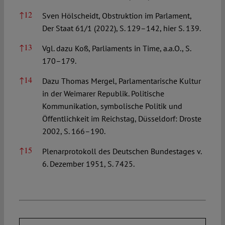
↑
12
Sven Hölscheidt, Obstruktion im Parlament,
Der Staat 61/1 (2022), S. 129–142, hier S. 139.
↑
13
Vgl. dazu Koß, Parliaments in Time, a.a.O., S.
170–179.
↑
14
Dazu Thomas Mergel, Parlamentarische Kultur
in der Weimarer Republik. Politische
Kommunikation, symbolische Politik und
Öffentlichkeit im Reichstag, Düsseldorf: Droste
2002, S. 166–190.
↑
15
Plenarprotokoll des Deutschen Bundestages v.
6. Dezember 1951, S. 7425.