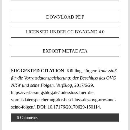
DOWNLOAD PDF
LICENSED UNDER CC BY-NC-ND 4.0
EXPORT METADATA
SUGGESTED CITATION
Kühling, Jürgen:
Todesstoß
für die Vorratsdatenspeicherung: der Beschluss des OVG
NRW und seine Folgen, VerfBlog,
2017/6/29,
https://verfassungsblog.de/todesstoss-fuer-die-
vorratsdatenspeicherung-der-beschluss-des-ovg-nrw-und-
seine-folgen/, DOI:
10.17176/20170629-150114
.
6 Comments