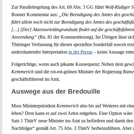
Zur Parallelregelung des Art. 69 Abs. 3 GG führt
Wolf-Rüdiger 
Bonner Kommentar aus:
„Die Beendigung des Amtes des geschä
führt allein noch nicht zur Beendigung des Amtes des geschäfts
[…] [Der] Akzessorietätsgrundsatz findet auf die geschäftsführ
Anwendung“
(Rn. 81 der Kommentierung). Im Übrigen lässt sich
Thüringer Verfassung für diesen speziellen Sonderfall soweit ersi
anderslautender Interpretation
in der Presse
– keine Aussage ent
Folgerichtige, wenn auch pikante Konsequenz: Neben dem gewäh
Kemmerich
sind die rot-rot-grünen Minister der Regierung
Rame
geschäftsführend im Amt.
Auswege aus der Bredouille
Muss Ministerpräsident
Kemmerich
also bis auf Weiteres mit ein
leben? Dem kann er auf zwei Arten entgehen. Eine Option wäre 
Satz 1 ThürV neue Minister ins Amt zu befördern und damit den 
Nachfolger“ gemäß Art. 75 Abs. 3 ThürV herbeizuführen. Aber 