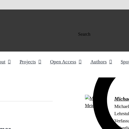
Search
out
Projects
Open Access
Authors
Spo
Michae
Michael 
Lehrstu
Verfass
Öffentli