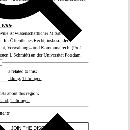
versität Potsdam.
 Wille
ille ist wissenschaftlicher Mitarbeiter am
hl für Öffentliches Recht, insbesondere
echt, Verwaltungs- und Kommunalrecht (Prof.
rsten I. Schmidt) an der Universität Potsdam.
posts related to this:
ngsbildung
,
Thüringen
sts about this region:
land
,
Thüringen
ments
JOIN THE DISCUSSION