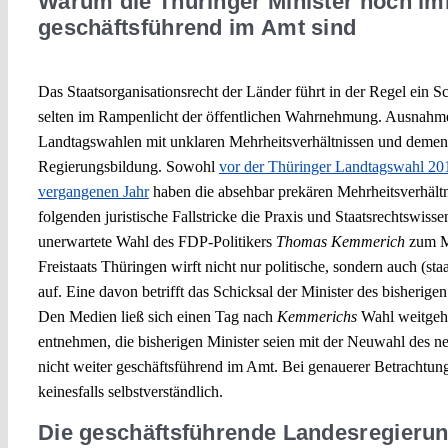
Warum die Thüringer Minister noch i
geschäftsführend im Amt sind
Das Staatsorganisationsrecht der Länder führt in der Regel ein S
selten im Rampenlicht der öffentlichen Wahrnehmung. Ausnahme
Landtagswahlen mit unklaren Mehrheitsverhältnissen und demen
Regierungsbildung. Sowohl
vor der Thüringer Landtagswahl 20
vergangenen Jahr
haben die absehbar prekären Mehrheitsverhältn
folgenden juristische Fallstricke die Praxis und Staatsrechtswisse
unerwartete Wahl des FDP-Politikers
Thomas
Kemmerich
zum Mi
Freistaats Thüringen wirft nicht nur politische, sondern auch (sta
auf. Eine davon betrifft das Schicksal der Minister des bisherigen
Den Medien ließ sich einen Tag nach
Kemmerichs
Wahl weitge
entnehmen, die bisherigen Minister seien mit der Neuwahl des n
nicht weiter geschäftsführend im Amt. Bei genauerer Betrachtung 
keinesfalls selbstverständlich.
Die geschäftsführende Landesregieru