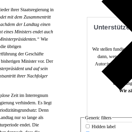
eder ihrer Staatsregierung in
ndet mit dem Zusammentritt
 nachdem der Landtag einen
Unterstützen
t eines Ministers endet auch
Ministerpräsidenten.“
Wie
die übrigen
Wir stellen fundierte
rtführung der Geschäfte
dann, wenn die De
 bisherigen Minister vor. Der
Autor:innen. 10.000
terpräsident und auf sein
tsantritt ihrer Nachfolger
Unabhängi
Wir zä
gslose Zeit im Interregnum
ierung verhindern. Es liegt
iodizitätsgrundsatz: Denn
andtag nur so lange als
Generic filters
turperiode endet. Die
Hidden label