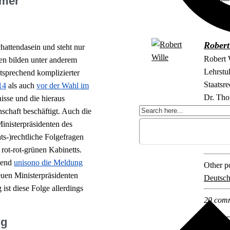
mmer
der Uni
Robert
chattendasein und steht nur
Robert W
n bilden unter anderem
Lehrstu
tsprechend komplizierter
Staatsr
14
als auch
vor der Wahl im
Dr. Tho
isse und die hieraus
nschaft beschäftigt. Auch die
nisterpräsidenten des
Explore 
ats-)rechtliche Folgefragen
Regieru
 rot-rot-grünen Kabinetts.
hend
unisono die Meldung
Other po
euen Ministerpräsidenten
Deutsch
ist diese Folge allerdings
20 com
ng