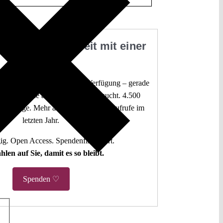
 Sie unsere Arbeit mit einer
Spende
 juristische Analysen frei zur Verfügung – gerade
mokratie sie am dringendsten braucht. 4.500
 Beiträge. Mehr als fünf Millionen Aufrufe im
letzten Jahr.
g. Open Access. Spendenfinanziert.
hlen auf Sie, damit es so bleibt.
Spenden ♡