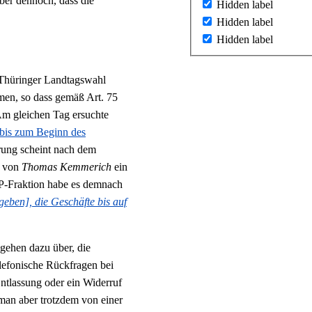
aber dennoch, dass die
Hidden label
Hidden label
Hidden label
Thüringer Landtagswahl
men, so dass gemäß Art. 75
Am gleichen Tag ersuchte
bis zum Beginn des
rung scheint nach dem
l von
Thomas
Kemmerich
ein
P-Fraktion habe es demnach
eben], die Geschäfte bis auf
gehen dazu über, die
elefonische Rückfragen bei
ntlassung oder ein Widerruf
, man aber trotzdem von einer