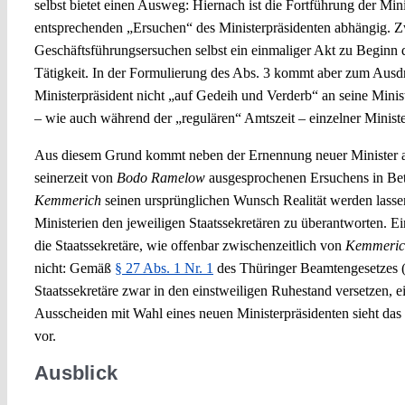
selbst bietet einen Ausweg: Hiernach ist die Fortführung der Mi
entsprechenden „Ersuchen“ des Ministerpräsidenten abhängig. Zw
Geschäftsführungsersuchen selbst ein einmaliger Akt zu Beginn 
Tätigkeit. In der Formulierung des Abs. 3 kommt aber zum Ausdr
Ministerpräsident nicht „auf Gedeih und Verderb“ an seine Ministe
– wie auch während der „regulären“ Amtszeit – einzelner Ministe
Aus diesem Grund kommt neben der Ernennung neuer Minister a
seinerzeit von
Bodo Ramelow
ausgesprochenen Ersuchens in Bet
Kemmerich
seinen ursprünglichen Wunsch Realität werden lassen
Ministerien den jeweiligen Staatssekretären zu überantworten. E
die Staatssekretäre, wie offenbar zwischenzeitlich von
Kemmeric
nicht: Gemäß
§ 27 Abs. 1 Nr. 1
des Thüringer Beamtengesetzes 
Staatssekretäre zwar in den einstweiligen Ruhestand versetzen, e
Ausscheiden mit Wahl eines neuen Ministerpräsidenten sieht da
vor.
Ausblick