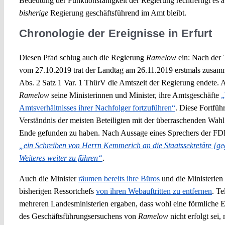
Bedeutung der Funktionsfähigkeit der Regierung rechtfertigt es 
bisherige
Regierung geschäftsführend im Amt bleibt.
Chronologie der Ereignisse in Erfurt
Diesen Pfad schlug auch die Regierung
Ramelow
ein: Nach der 
vom 27.10.2019 trat der Landtag am 26.11.2019 erstmals zusam
Abs. 2 Satz 1 Var. 1 ThürV die Amtszeit der Regierung endete. 
Ramelow
seine Ministerinnen und Minister, ihre Amtsgeschäfte
„
Amtsverhältnisses ihrer Nachfolger fortzuführen“
. Diese Fortfüh
Verständnis der meisten Beteiligten mit der überraschenden Wah
Ende gefunden zu haben. Nach Aussage eines Sprechers der FD
„ein Schreiben von Herrn Kemmerich an die Staatssekretäre [geg
Weiteres weiter zu führen“
.
Auch die Minister
räumen bereits ihre Büros
und die Ministerien 
bisherigen Ressortchefs
von ihren Webauftritten zu entfernen
. T
mehreren Landesministerien ergaben, dass wohl eine förmliche E
des Geschäftsführungsersuchens von
Ramelow
nicht erfolgt sei