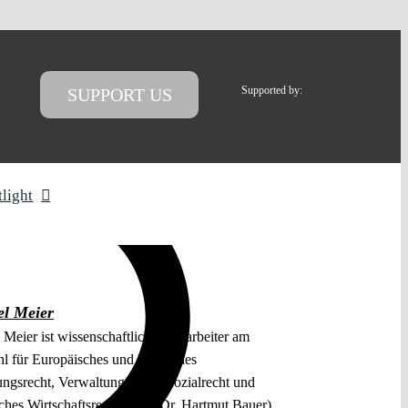
Supported by:
SUPPORT US
tlight
l Meier
Meier ist wissenschaftlicher Mitarbeiter am
hl für Europäisches und Deutsches
ungsrecht, Verwaltungsrecht, Sozialrecht und
ches Wirtschaftsrecht (Prof. Dr. Hartmut Bauer)