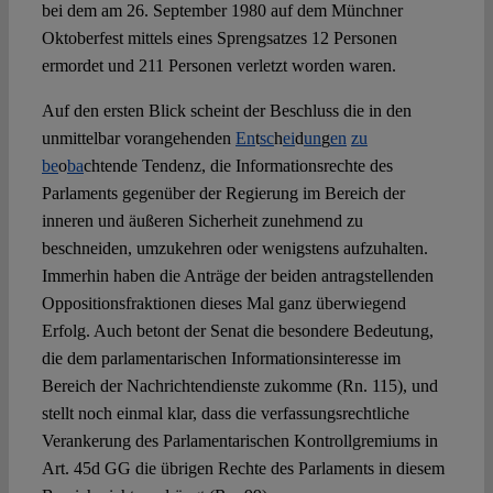
bei dem am 26. September 1980 auf dem Münchner
Oktoberfest mittels eines Sprengsatzes 12 Personen
ermordet und 211 Personen verletzt worden waren.
Auf den ersten Blick scheint der Beschluss die in den
unmittelbar vorangehenden
En
t
sc
h
ei
d
un
g
en
zu
be
o
ba
chtende Tendenz, die Informationsrechte des
Parlaments gegenüber der Regierung im Bereich der
inneren und äußeren Sicherheit zunehmend zu
beschneiden, umzukehren oder wenigstens aufzuhalten.
Immerhin haben die Anträge der beiden antragstellenden
Oppositionsfraktionen dieses Mal ganz überwiegend
Erfolg. Auch betont der Senat die besondere Bedeutung,
die dem parlamentarischen Informationsinteresse im
Bereich der Nachrichtendienste zukomme (Rn. 115), und
stellt noch einmal klar, dass die verfassungsrechtliche
Verankerung des Parlamentarischen Kontrollgremiums in
Art. 45d GG die übrigen Rechte des Parlaments in diesem