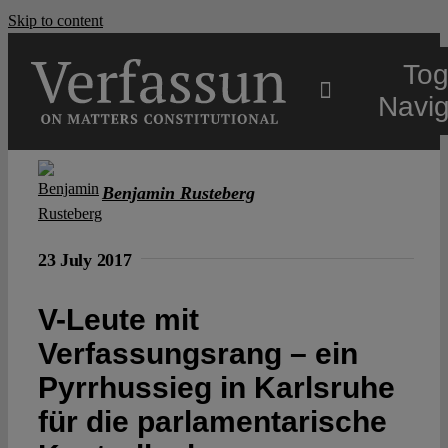
Skip to content
Tog
Navig
Main
Benjamin Rusteberg
About
23 July 2017
Projects
V-Leute mit
Verfassungsrang – ein
Open Access
Pyrrhussieg in Karlsruhe
für die parlamentarische
Authors