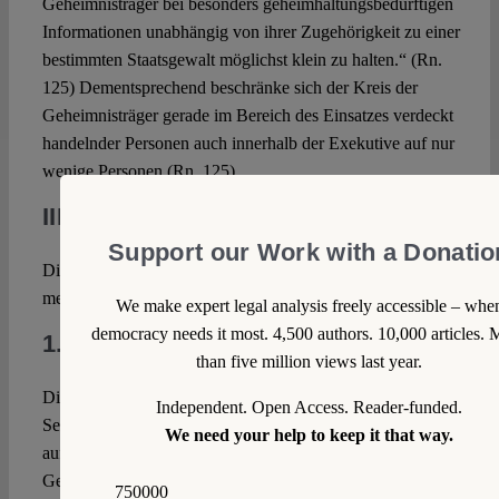
Geheimnisträger bei besonders geheimhaltungsbedürftigen
Informationen unabhängig von ihrer Zugehörigkeit zu einer
bestimmten Staatsgewalt möglichst klein zu halten.“ (Rn.
125) Dementsprechend beschränke sich der Kreis der
Geheimnisträger gerade im Bereich des Einsatzes verdeckt
handelnder Personen auch innerhalb der Exekutive auf nur
wenige Personen (Rn. 125).
III. Kritik
Support our Work with a Donatio
Die dargestellten Entscheidungsgründe des Senats sind in
mehrfacher Hinsicht kritikwürdig.
We make expert legal analysis freely accessible – whe
democracy needs it most. 4,500 authors. 10,000 articles. 
1. Sachverhaltsermittlung?
than five million views last year.
Dies beginnt bei der zweifelhaften Faktenbasis, auf der der
Independent. Open Access. Reader-funded.
Senat große Teile seiner Argumentation aufbaut. In Bezug
We need your help to keep it that way.
auf das „ob“ und die Intensität der möglichen
Gefährdungen, die aus der Information des Bundestags
750000