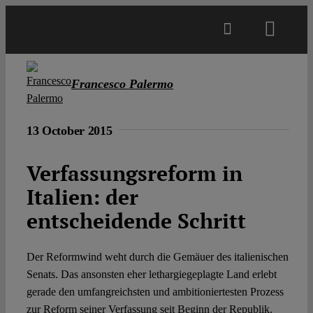
Skip
to
Toggl
content
Navig
Main
Francesco Palermo
About
13 October 2015
Projects
Verfassungsreform in
Italien: der
Open Access
entscheidende Schritt
Authors
Der Reformwind weht durch die Gemäuer des italienischen
Senats. Das ansonsten eher lethargiegeplagte Land erlebt
gerade den umfangreichsten und ambitioniertesten Prozess
Spotlight
zur Reform seiner Verfassung seit Beginn der Republik.