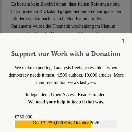
Es besteht kein Zweifel daran, dass Italien Reformen nötig
hat, um seinen Rückstand gegenüber anderen europäischen
Ländern wettzumachen. In beiden Kammern des
Parlaments wurde die Thematik wochenlang im Plenum
diskutiert, zahlreiche Verfassungsrechtler wurden im
Ausschuss angehört und befragt. Es hat sicher nicht an
Vertiefung der Materie gefehlt, doch kam diese zu spät
Support our Work with a Donation
zustande, als das Gerüst für die neue Verfassung längst
feststand und nur mehr wenig an ihm gerüttelt werden
We make expert legal analysis freely accessible – when
konnte. Was bei diesem übereilten Reformprozess zu kurz
democracy needs it most. 4,500 authors. 10,000 articles. More
kam, sind der Dialog und eine konstruktive
than five million views last year.
Auseinandersetzung, eine Bewertung der
Gegenargumente, die die neue Verfassung nur bereichern
Independent. Open Access. Reader-funded.
könnten.
We need your help to keep it that way.
Verfassungspolitisch nicht unproblematisch sind noch zwei
€750,000
weitere Aspekte. Einerseits ist die Rolle der Regierung im
Goal 3: 750,000 € by October 2026
€559,159
ganzen Prozess besonders ausgeprägt gewesen. Zum ersten