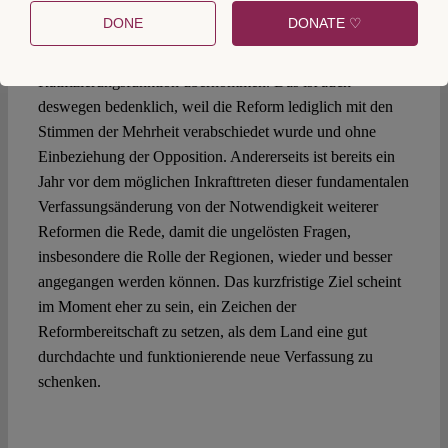
Mal in der Geschichte der Republik hat die Regierung
DONE
DONATE ♡
selbst den Gesetzentwurf zur Verfassungsänderung
eingebracht, und das Parlament hat meistens eine bloße
Ratifizierungsfunktion übernommen. Das ist auch
deswegen bedenklich, weil die Reform lediglich mit den
Stimmen der Mehrheit verabschiedet wurde und ohne
Einbeziehung der Opposition. Andererseits ist bereits ein
Jahr vor dem möglichen Inkrafttreten dieser fundamentalen
Verfassungsänderung von der Notwendigkeit weiterer
Reformen die Rede, damit die ungelösten Fragen,
insbesondere die Rolle der Regionen, wieder und besser
angegangen werden können. Das kurzfristige Ziel scheint
im Moment eher zu sein, ein Zeichen der
Reformbereitschaft zu setzen, als dem Land eine gut
durchdachte und funktionierende neue Verfassung zu
schenken.