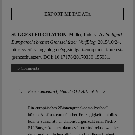
EXPORT METADATA
SUGGESTED CITATION
Müller, Lukas:
VG Stuttgart:
Europarecht bremst Grenzschützer, VerfBlog,
2015/10/24,
https://verfassungsblog.de/vg-stuttgart-europarecht-bremst-
grenzschuetzer/, DOI:
10.17176/20170330-155031
.
5 Comments
Peter Camenzind
Mon 26 Oct 2015 at 10:12
Ein europäisches 2Binnengrenzkontrollverbot”
könnte Ausfluss europäischer Freizügigkeit und dies
könnte zunächst nur Unionsbürgerrecht sein. Nicht-
EU-Bürger könnten dann evtl. nur indirekt etwa über
die grundrechtlichen allgemeine Handlungsfreiheit