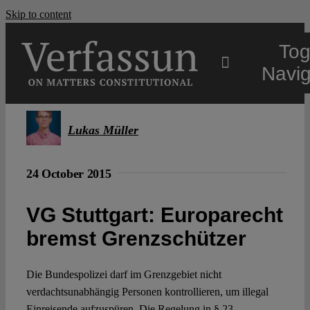
Skip to content
Tog
Navig
Main
Lukas Müller
About
24 October 2015
Projects
VG Stuttgart: Europarecht
bremst Grenzschützer
Open Access
Die Bundespolizei darf im Grenzgebiet nicht
verdachtsunabhängig Personen kontrollieren, um illegal
Authors
Einreisende aufzuspüren. Die Regelung in § 23