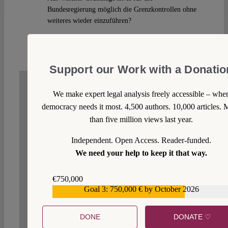
Bundesregierung möglich die Grenzkontrollen ohne
weiteres wieder einzuführen?
Reply
Support our Work with a Donatio
We make expert legal analysis freely accessible – whe
WRITE A COMMENT
democracy needs it most. 4,500 authors. 10,000 articles. 
than five million views last year.
1. We welcome your comments but you do so as our
guest. Please note that we will exercise our property
Independent. Open Access. Reader-funded.
rights to make sure that Verfassungsblog remains a
We need your help to keep it that way.
safe and attractive place for everyone. Your comment
will not appear immediately but will be moderated
by us. Just as with posts, we make a choice. That
€750,000
means not all submitted comments will be published.
Goal 3: 750,000 € by October 2026
€559,159
2. We expect comments to be matter-of-fact, on-
topic and free of sarcasm, innuendo and ad personam
DONE
DONATE ♡
arguments.