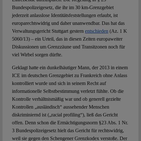
Bundespolizeigesetz, die ihr im 30 km-Grenzgebiet
jederzeit anlasslose Identitätsfeststellungen erlaubt, ist
Spotlight
europarechtswidrig und daher unanwendbar. Das hat das
Verwaltungsgericht Stuttgart gestern
entschieden
(Az. 1 K
5060/13) – ein Urteil, das in diesen Zeiten europaweiter
Diskussionen um Grenzzäune und Transitzonen noch für
viel Wirbel sorgen dürfte.
Geklagt hatte ein dunkelhäutiger Mann, der 2013 in einem
ICE im deutschen Grenzgebiet zu Frankreich ohne Anlass
kontrolliert wurde und sich in seinem Recht auf
informationelle Selbstbestimmung verletzt fühlte. Ob die
Kontrolle verhältnismäßig war und ob generell gezielte
Kontrollen „ausländisch“ aussehender Menschen
diskriminiernd ist („racial profiling“), ließ das Gericht
offen. Denn schon die Ermächtigungsnorm §23 Abs. 1 Nr.
3 Bundespolizeigesetz hielt das Gericht für rechtswidrig,
weil sie gegen den Schengener Grenzkodex verstoße. Der