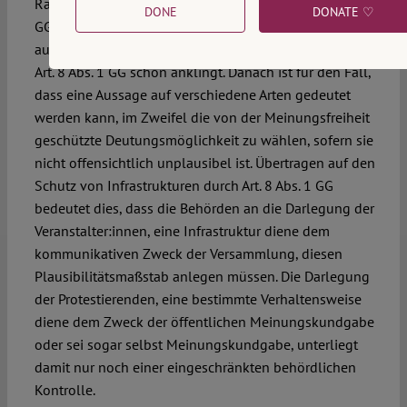
Rahmen der Meinungsfreiheit (Art. 5 Abs. 1 S. 1 Hs. 1
DONE
DONATE ♡
GG), gibt eine übertragungsfähige Dogmatik vor, die
auch in der Rechtsprechung des BVerwG und BVerfG zu
Art. 8 Abs. 1 GG schon anklingt. Danach ist für den Fall,
dass eine Aussage auf verschiedene Arten gedeutet
werden kann, im Zweifel die von der Meinungsfreiheit
geschützte Deutungsmöglichkeit zu wählen, sofern sie
nicht offensichtlich unplausibel ist. Übertragen auf den
Schutz von Infrastrukturen durch Art. 8 Abs. 1 GG
bedeutet dies, dass die Behörden an die Darlegung der
Veranstalter:innen, eine Infrastruktur diene dem
kommunikativen Zweck der Versammlung, diesen
Plausibilitätsmaßstab anlegen müssen. Die Darlegung
der Protestierenden, eine bestimmte Verhaltensweise
diene dem Zweck der öffentlichen Meinungskundgabe
oder sei sogar selbst Meinungskundgabe, unterliegt
damit nur noch einer eingeschränkten behördlichen
Kontrolle.