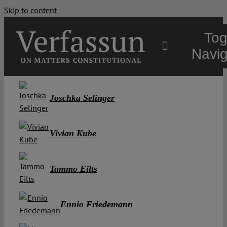
Skip to content
Tog
Navig
Main
Joschka Selinger
About
Vivian Kube
Projects
Tammo Eilts
Open Access
Ennio Friedemann
Authors