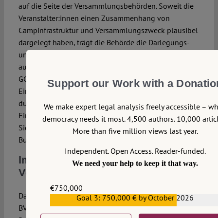
auf die Seite der Versammlungsbehörden. Soweit die
Veranstalter:innen einen Zusammenhang von
Campinfrastruktur und Versammlungszweck plausibel
dargelegt haben, trägt die Behörde die Darlegungs-
und Beweislast für mögliche Einschränkungen. Denn
auch wenn Protestcamps dem Schutz von Art. 8 Abs. 1
GG unterstellt werden, ist dieser Schutz nicht absolut.
Support our Work with a Donatio
Einschränkungen bleiben stets möglich, insbesondere
durch versammlungsrechtliche Auflagen, wenn im
We make expert legal analysis freely accessible – w
Einzelfall eine unmittelbare Gefahr für die öffentliche
democracy needs it most. 4,500 authors. 10,000 articl
Sicherheit oder Ordnung vorliegt, vgl. § 15 Abs. 1 VersG
More than five million views last year.
Bund.
Independent. Open Access. Reader-funded.
Im Zweifel für die
We need your help to keep it that way.
Versammlungsfreiheit
€750,000
Das Gebot meinungsfreundlicher Auslegung (vgl.
Goal 3: 750,000 € by October 2026
€559,159
BVerfGE 7, 198 (212); BVerfGE 93, 266 (294 f.)) im