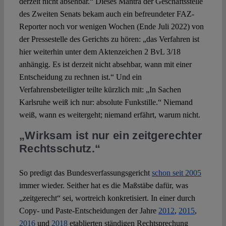
derzeit nicht absehbar.“ Dieses Mantra der Geschäftsstelle
des Zweiten Senats bekam auch ein befreundeter FAZ-
Reporter noch vor wenigen Wochen (Ende Juli 2022) von
der Pressestelle des Gerichts zu hören: „das Verfahren ist
hier weiterhin unter dem Aktenzeichen 2 BvL 3/18
anhängig. Es ist derzeit nicht absehbar, wann mit einer
Entscheidung zu rechnen ist.“ Und ein
Verfahrensbeteiligter teilte kürzlich mit: „In Sachen
Karlsruhe weiß ich nur: absolute Funkstille.“ Niemand
weiß, wann es weitergeht; niemand erfährt, warum nicht.
„Wirksam ist nur ein zeitgerechter
Rechtsschutz.“
So predigt das Bundesverfassungsgericht
schon seit 2005
immer wieder. Seither hat es die Maßstäbe dafür, was
„zeitgerecht“ sei, wortreich konkretisiert. In einer durch
Copy- und Paste-Entscheidungen der Jahre
2012
,
2015
,
2016
und
2018
etablierten ständigen Rechtsprechung