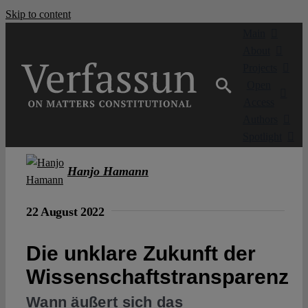
Skip to content
Main
About
Projects
Open
Access
Authors
Spotlight
Hanjo Hamann
22 August 2022
Die unklare Zukunft der
Wissenschaftstransparenz
Wann äußert sich das