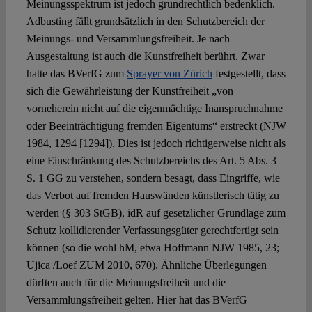
Meinungsspektrum ist jedoch grundrechtlich bedenklich.
Adbusting fällt grundsätzlich in den Schutzbereich der
Meinungs- und Versammlungsfreiheit. Je nach
Ausgestaltung ist auch die Kunstfreiheit berührt. Zwar
hatte das BVerfG zum
Sprayer von Zürich
festgestellt, dass
sich die Gewährleistung der Kunstfreiheit „von
vorneherein nicht auf die eigenmächtige Inanspruchnahme
oder Beeinträchtigung fremden Eigentums“ erstreckt (NJW
1984, 1294 [1294]). Dies ist jedoch richtigerweise nicht als
eine Einschränkung des Schutzbereichs des Art. 5 Abs. 3
S. 1 GG zu verstehen, sondern besagt, dass Eingriffe, wie
das Verbot auf fremden Hauswänden künstlerisch tätig zu
werden (§ 303 StGB), idR auf gesetzlicher Grundlage zum
Schutz kollidierender Verfassungsgüter gerechtfertigt sein
können (so die wohl hM, etwa Hoffmann NJW 1985, 23;
Ujica /Loef ZUM 2010, 670). Ähnliche Überlegungen
dürften auch für die Meinungsfreiheit und die
Versammlungsfreiheit gelten. Hier hat das BVerfG