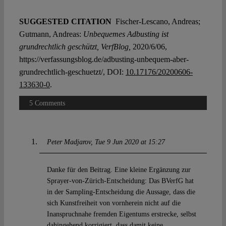
SUGGESTED CITATION
Fischer-Lescano, Andreas;
Gutmann, Andreas:
Unbequemes Adbusting ist
grundrechtlich geschützt, VerfBlog,
2020/6/06,
https://verfassungsblog.de/adbusting-unbequem-aber-
grundrechtlich-geschuetzt/, DOI:
10.17176/20200606-
133630-0
.
5 Comments
Peter Madjarov
Tue 9 Jun 2020 at 15:27
Danke für den Beitrag. Eine kleine Ergänzung zur
Sprayer-von-Zürich-Entscheidung: Das BVerfG hat
in der Sampling-Entscheidung die Aussage, dass die
sich Kunstfreiheit von vornherein nicht auf die
Inanspruchnahe fremden Eigentums erstrecke, selbst
dahingehend korrigiert, dass damit keine