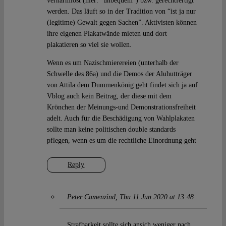
verharmlost (hier: “unbequem”) bzw. gerechtfertigt
werden. Das läuft so in der Tradition von “ist ja nur
(legitime) Gewalt gegen Sachen”. Aktivisten können
ihre eigenen Plakatwände mieten und dort
plakatieren so viel sie wollen.
Wenn es um Nazischmierereien (unterhalb der
Schwelle des 86a) und die Demos der Aluhutträger
von Attila dem Dummenkönig geht findet sich ja auf
Vblog auch kein Beitrag, der diese mit dem
Krönchen der Meinungs-und Demonstrationsfreiheit
adelt. Auch für die Beschädigung von Wahlplakaten
sollte man keine politischen double standards
pflegen, wenn es um die rechtliche Einordnung geht
Reply
Peter Camenzind
Thu 11 Jun 2020 at 13:48
Strafbarkeit sollte sich ansich weniger nach