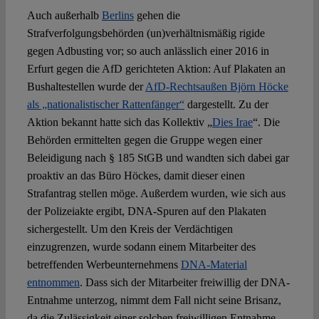
Auch außerhalb
Berlins
gehen die
Strafverfolgungsbehörden (un)verhältnismäßig rigide
gegen Adbusting vor; so auch anlässlich einer 2016 in
Erfurt gegen die AfD gerichteten Aktion: Auf Plakaten an
Bushaltestellen wurde der
AfD-Rechtsaußen Björn Höcke
als „nationalistischer Rattenfänger“
dargestellt. Zu der
Aktion bekannt hatte sich das Kollektiv „
Dies Irae
“. Die
Behörden ermittelten gegen die Gruppe wegen einer
Beleidigung nach § 185 StGB und wandten sich dabei gar
proaktiv an das Büro Höckes, damit dieser einen
Strafantrag stellen möge. Außerdem wurden, wie sich aus
der Polizeiakte ergibt, DNA-Spuren auf den Plakaten
sichergestellt. Um den Kreis der Verdächtigen
einzugrenzen, wurde sodann einem Mitarbeiter des
betreffenden Werbeunternehmens
DNA-Material
entnommen
. Dass sich der Mitarbeiter freiwillig der DNA-
Entnahme unterzog, nimmt dem Fall nicht seine Brisanz,
da die Zulässigkeit einer solchen freiwilligen Entnahme