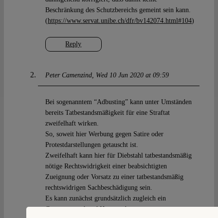
Beschränkung des Schutzbereichs gemeint sein kann.
(
https://www.servat.unibe.ch/dfr/bv142074.html#104
)
Reply
Peter Camenzind
Wed 10 Jun 2020 at 09:59
Bei sogenanntem “Adbusting” kann unter Umständen
bereits Tatbestandsmäßigkeit für eine Straftat
zweifelhaft wirken.
So, soweit hier Werbung gegen Satire oder
Protestdarstellungen getauscht ist.
Zweifelhaft kann hier für Diebstahl tatbestandsmäßig
nötige Rechtswidrigkeit einer beabsichtigten
Zueignung oder Vorsatz zu einer tatbestandsmäßig
rechtswidrigen Sachbeschädigung sein.
Es kann zunächst grundsätzlich zugleich ein
Gegenanspruch auf Herausgabe von