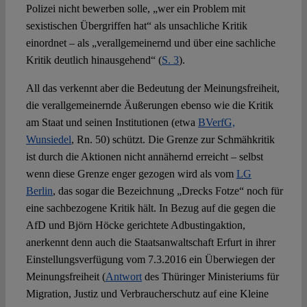
Polizei nicht bewerben solle, „wer ein Problem mit
sexistischen Übergriffen hat“ als unsachliche Kritik
einordnet – als „verallgemeinernd und über eine sachliche
Kritik deutlich hinausgehend“ (
S. 3
).
All das verkennt aber die Bedeutung der Meinungsfreiheit,
die verallgemeinernde Äußerungen ebenso wie die Kritik
am Staat und seinen Institutionen (etwa
BVerfG,
Wunsiedel
, Rn. 50) schützt. Die Grenze zur Schmähkritik
ist durch die Aktionen nicht annähernd erreicht – selbst
wenn diese Grenze enger gezogen wird als vom
LG
Berlin
, das sogar die Bezeichnung „Drecks Fotze“ noch für
eine sachbezogene Kritik hält. In Bezug auf die gegen die
AfD und Björn Höcke gerichtete Adbustingaktion,
anerkennt denn auch die Staatsanwaltschaft Erfurt in ihrer
Einstellungsverfügung vom 7.3.2016 ein Überwiegen der
Meinungsfreiheit (
Antwort
des Thüringer Ministeriums für
Migration, Justiz und Verbraucherschutz auf eine Kleine