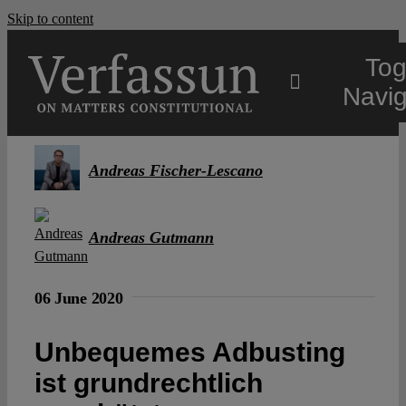
Skip to content
Tog
Navig
Main
Andreas Fischer-Lescano
About
Andreas Gutmann
Projects
06 June 2020
Open Access
Unbequemes Adbusting
ist grundrechtlich
Authors