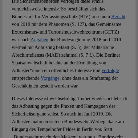
Die Sicherheitsbehörden verfolgen diese Praxis
vergleichsweise intensiv. So beschäftigt sich das
Bundesamt für Verfassungsschutz (BfV) in seinem
Bericht
von 2018 mit dem Phänomen (S. 127), das Gemeinsame
Extremismus- und Terrorismusabwehrzentrum (GETZ)
war nach
Angaben
der Bundesregierung 2018 und 2019
viermal mit Adbusting befasst (S. 5), der Militärische
Abschirmdiensts (MAD) zehnmal (S. 7 f.). Die Berliner
Staatsanwaltschaft bejahte an der Ermittlung von
Adbuster*innen ein öffentliches Interesse und
verfolgte
entsprechende
Vorgänge
, ohne dass ein Strafantrag der
Geschädigten gestellt worden war.
Dieses Interesse ist wechselseitig. Immer wieder richtet sich
das Adbusting gegen die Praxen und Kampagnen der
Sicherheitsorgane selbst. So auch im Juni 2019. Die
Adbusters nahmen sich da Bundeswehr-Werbeplakate am
Eingang des Tempelhofer Feldes in Berlin vor. Statt
„Bundeswehr macht den Meister“ war nun „Bundeswehr