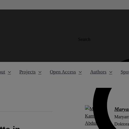
Search
out
Projects
Open Access
Authors
Spot
Marya
Maryam 
Doktora