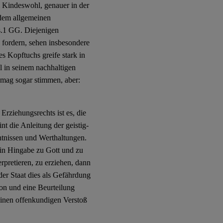
m Kindeswohl, genauer in der
 dem allgemeinen
bs.1 GG. Diejenigen
e fordern, sehen insbesondere
s Kopftuchs greife stark in
el in seinem nachhaltigen
 mag sogar stimmen, aber:
rziehungsrechts ist es, die
t die Anleitung der geistig-
ntnissen und Werthaltungen.
r in Hingabe zu Gott und zu
rpretieren, zu erziehen, dann
der Staat dies als Gefährdung
ion und eine Beurteilung
einen offenkundigen Verstoß