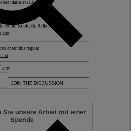
eferendarin am LG Köln.
posts related to this:
inierung
,
Kopftuch
,
Religionsfreiheit
,
flicht
sts about this region:
land
ments
JOIN THE DISCUSSION
 Sie unsere Arbeit mit einer
Spende