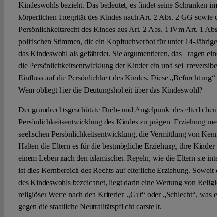
Kindeswohls bezieht. Das bedeutet, es findet seine Schranken i
körperlichen Integrität des Kindes nach Art. 2 Abs. 2 GG sowie
Persönlichkeitsrecht des Kindes aus Art. 2 Abs. 1 iVm Art. 1 A
politischen Stimmen, die ein Kopftuchverbot für unter 14-Jährig
das Kindeswohl als gefährdet. Sie argumentieren, das Tragen eine
die Persönlichkeitsentwicklung der Kinder ein und sei irreversib
Einfluss auf die Persönlichkeit des Kindes. Diese „Befürchtung“
Wem obliegt hier die Deutungshoheit über das Kindeswohl?
Der grundrechtsgeschützte Dreh- und Angelpunkt des elterlichen E
Persönlichkeitsentwicklung des Kindes zu prägen. Erziehung mein
seelischen Persönlichkeitsentwicklung, die Vermittlung von Ken
Halten die Eltern es für die bestmögliche Erziehung, ihre Kinde
einem Leben nach den islamischen Regeln, wie die Eltern sie inte
ist dies Kernbereich des Rechts auf elterliche Erziehung. Soweit 
des Kindeswohls bezeichnet, liegt darin eine Wertung von Relig
religiöser Werte nach den Kriterien „Gut“ oder „Schlecht“, was 
gegen die staatliche Neutralitätspflicht darstellt.