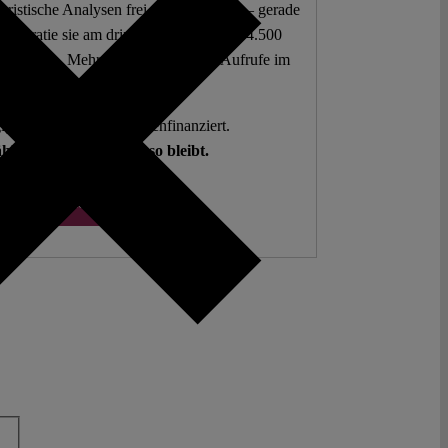
 juristische Analysen frei zur Verfügung – gerade
mokratie sie am dringendsten braucht. 4.500
 Beiträge. Mehr als fünf Millionen Aufrufe im
letzten Jahr.
g. Open Access. Spendenfinanziert.
hlen auf Sie, damit es so bleibt.
Spenden ♡