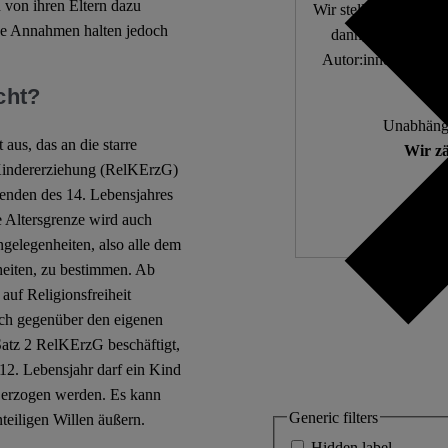
 von ihren Eltern dazu
Wir stellen fundierte
de Annahmen halten jedoch
dann, wenn die De
Autor:innen. 10.000
cht?
Unabhängi
us, das an die starre
Wir zä
 Kindererziehung (RelKErzG)
enden des 14. Lebensjahres
se Altersgrenze wird auch
ngelegenheiten, also alle dem
heiten, zu bestimmen. Ab
auf Religionsfreiheit
auch gegenüber den eigenen
 Satz 2 RelKErzG beschäftigt,
12. Lebensjahr darf ein Kind
 erzogen werden. Es kann
Generic filters
teiligen Willen äußern.
Hidden label