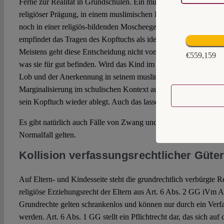
Ferne zur Realität in Grundschulen. Ein muslimisches Mädchen, 
religiöser Prägung, in einem muslimischen Familien- und Bekannt
noch in einer religiös-bildenden Moscheegemeinde aufwächst, 
empfindet das Tragen des Kopftuchs als identitätsstiftend und al
Meistens geht diese Entscheidung nicht von den Eltern aus, sond
€559,159
was sie für gut befinden. Wird das Kind im Laufe der Zeit auf 
Lob und der Anerkennung in seinem muslimischen Umfeld und 
Marginalisierung im schulischen Kontext aufmerksam, ist es nich
sein Kopftuch wieder ablegt. Auch das lassen die Eltern häufig 
Es gibt natürlich auch Fälle von Zwang und elterlichem Druck, si
Normalfall gelten.
Kollision verfassungsrechtlicher Güte
Auf Eltern- und Kindesseite steht die grundrechtlich verbürgte Re
religiöse Erziehungsrecht der Eltern aus Art. 6 Abs. 2 GG iVm A
Grundrechte gelten schrankenlos und können nur durch ein Verf
werden. Art. 6 Abs. 1 GG stellt ein Pflichtrecht dar, das sich au