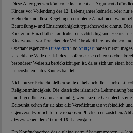
Diese Altersgrenzen können jedoch nicht als Argument dafür dien
Kindes vor Vollendung des 12. Lebensjahres keinerlei oder nur 
Vielmehr sind diese Regelungen normierte Annahmen, wann bei 
Beurteilungs- und Einsichtsfähigkeit typischerweise eintritt. Dies 
Kinder im Einzelfall schon früher einsichtsfähig sind, vielmehr i
Kindes auch vor Erreichen der Volljährigkeit hervorzuheben und
Oberlandesgerichte
Düsseldorf
und
Stuttgart
haben hierzu insgesa
tatsächliche Wille des Kindes – sofern es sich einen solchen bereit
besonderer Weise zu berücksichtigen ist, da es sich um einen hö
Lebensbereich des Kindes handelt.
Nicht außer Betracht bleiben sollte dabei auch die islamisch-th
Religionsmündigkeit. Die klassische islamische Lehrmeinung be
und Jugendliche dann als mündig, wenn sie die Geschlechtsreife
Zeitpunkt gelten für sie also alle Verpflichtungen verbindlich und
eigenverantwortlich für die religiösen Pflichten einzustehen. Ab
dies zwischen dem 10. und 16. Lebensjahr.
Ein Kopftuchverbot, das auf eine starre Altersgrenze von 14 Ja