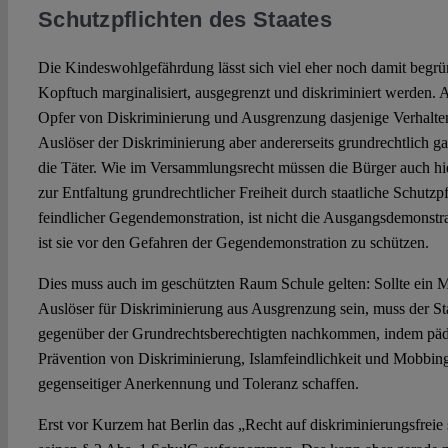
Schutzpflichten des Staates
Die Kindeswohlgefährdung lässt sich viel eher noch damit begr
Kopftuch marginalisiert, ausgegrenzt und diskriminiert werden. 
Opfer von Diskriminierung und Ausgrenzung dasjenige Verhalten v
Auslöser der Diskriminierung aber andererseits grundrechtlich garan
die Täter. Wie im Versammlungsrecht müssen die Bürger auch h
zur Entfaltung grundrechtlicher Freiheit durch staatliche Schutzpf
feindlicher Gegendemonstration, ist nicht die Ausgangsdemonstra
ist sie vor den Gefahren der Gegendemonstration zu schützen.
Dies muss auch im geschützten Raum Schule gelten: Sollte ein
Auslöser für Diskriminierung aus Ausgrenzung sein, muss der Sta
gegenüber der Grundrechtsberechtigten nachkommen, indem p
Prävention von Diskriminierung, Islamfeindlichkeit und Mobbing
gegenseitiger Anerkennung und Toleranz schaffen.
Erst vor Kurzem hat Berlin das „Recht auf diskriminierungsfreie