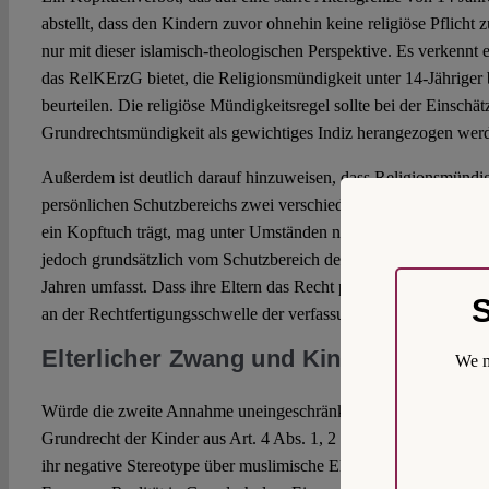
abstellt, dass den Kindern zuvor ohnehin keine religiöse Pflicht z
nur mit dieser islamisch-theologischen Perspektive. Es verkennt ebe
das RelKErzG bietet, die Religionsmündigkeit unter 14-Jähriger 
beurteilen. Die religiöse Mündigkeitsregel sollte bei der Einschä
Grundrechtsmündigkeit als gewichtiges Indiz herangezogen wer
Außerdem ist deutlich darauf hinzuweisen, dass Religionsmündig
persönlichen Schutzbereichs zwei verschiedene Begriffe sind. E
ein Kopftuch trägt, mag unter Umständen noch nicht religionsmünd
jedoch grundsätzlich vom Schutzbereich des Art. 4 GG gedeckt, 
Jahren umfasst. Dass ihre Eltern das Recht prozessual geltend m
S
an der Rechtfertigungsschwelle der verfassungsimmanenten Sch
Elterlicher Zwang und Kinder ohne S
We m
Würde die zweite Annahme uneingeschränkt gelten, könnte tatsäc
Grundrecht der Kinder aus Art. 4 Abs. 1, 2 GG Bezug genommen
ihr negative Stereotype über muslimische Eltern zugrunde, und s