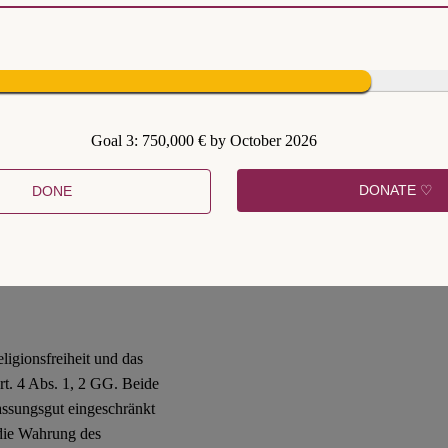
das in einem Elternhaus
enkreis und vielleicht sogar
möchte „dazugehören“. Es
s Symbol der Zugehörigkeit.
ern sie lassen nur geschehen,
die Diskrepanz zwischen dem
Goal 3: 750,000 € by October 2026
der Ausgrenzung und
t unüblich, dass das Kind
DONATE ♡
DONE
geschehen.
e können aber nicht als
r
ligionsfreiheit und das
rt. 4 Abs. 1, 2 GG. Beide
assungsgut eingeschränkt
f die Wahrung des