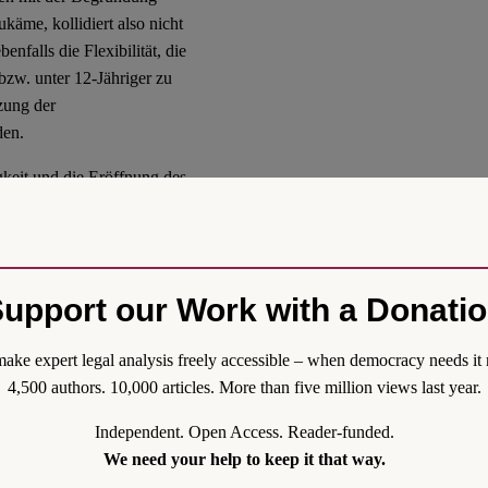
ukäme, kollidiert also nicht
nfalls die Flexibilität, die
bzw. unter 12-Jähriger zu
tzung der
den.
keit und die Eröffnung des
in 8-jähriges Mädchen, das
ig sein. Ihr Verhalten ist
der auch Kinder unter 14
achen müssen, ändert nichts
upport our Work with a Donati
ranken.
elbstbestimmung?
ake expert legal analysis freely accessible – when democracy needs it 
4,500 authors. 10,000 articles. More than five million views last year.
hlich nicht auf das
Independent. Open Access. Reader-funded.
 werden. Allerdings liegen
We need your help to keep it that way.
ie zeugt von einer gewissen