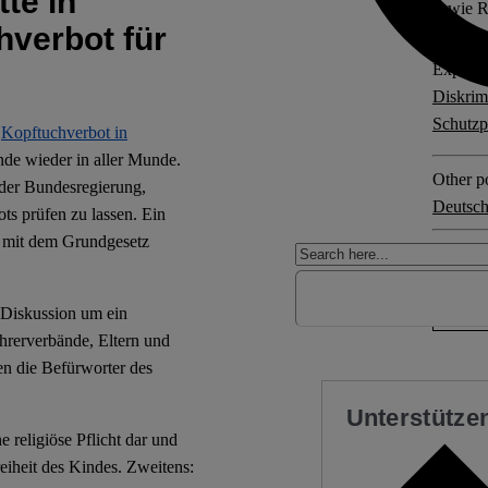
te in
sowie R
hverbot für
Explore 
Diskrim
Schutzp
s
Kopftuchverbot in
nde wieder in aller Munde.
Other po
der Bundesregierung,
Deutsch
ots prüfen zu lassen. Ein
um mit dem Grundgesetz
24 com
 Diskussion um ein
hrerverbände, Eltern und
en die Befürworter des
Unterstützen
 religiöse Pflicht dar und
eiheit des Kindes. Zweitens: