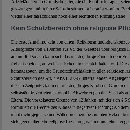
Alle Mädchen im Grundschulalter, die ein Kopftuch tragen, seien
gezwungen und in ihrer Selbstbestimmung beraubt worden. Bei
weder einer tatsächlichen noch einer rechtlichen Prüfung stand .
Kein Schutzbereich ohne religiöse Pfli
Die erste Annahme geht von einem Religionsmündigkeitskonzept a
Altersgrenze von 14 Jahren aus § 5 des Gesetzes über religiöse
anknüpft. Danach kann sich das minderjährige Kind ab dem Voll
frei entscheiden, an welches Bekenntnis es sich halten will. Die
herangezogen, um die Grundrechtsfähigkeit in allen religiösen A
Schutzbereich des Art. 4 Abs.1, 2 GG unterfallenden Angelegen
diesem Zeitpunkt, kann ein minderjähriges Kind sein Grundrecht 
selbstständig vertreten, sowohl in Abwehr gegen den Staat als 
Eltern. Die vorgelagerte Grenze von 12 Jahren, mit der sich § 5
formuliert die Rechte des Kindes in negativer Richtung: Ab dem 
nicht mehr gegen seinen Willen in einem bestimmten Bekenntnis
sich gegen elterliche religiöse Erziehung wehren und einen gegen