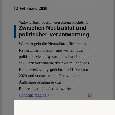
12 February 2020
Viktoria Budnik
,
Maryam Kamil Abdulsalam
Zwischen Neutralität und
politischer Verantwortung
Wie weit geht die Neutralitätspflicht eines
Regierungsmitglieds – und wo fängt der
politische Meinungskampf als Parteipolitiker
an? Dazu verhandelte der Zweite Senat des
Bundesverfassungsgerichts am 11. Februar
2020 und versuchte, die Grenzen der
Äußerungsbefugnisse von
Regierungsmitgliedern auszuloten.
Continue reading >>