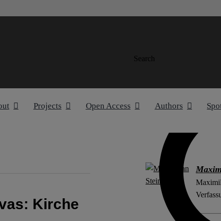
Search
out
Projects
Open Access
Authors
Spo
Maximi
Maximil
Verfass
vas: Kirche