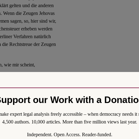
lärt gelten und die anderen
en. Wenn die Zeugen Jehovas
men sagen, so, hier sind wir,
irchensteuer erheben werden
rliner Verfahren natürlich
 die Rechtstreue der Zeugen
, wie mir scheint,
nständigkeit der Länder zu
mitglieder auf den Standpunkt,
upport our Work with a Donati
tnichten bloß Bundesrecht
und zuständig für das
ake expert legal analysis freely accessible – when democracy needs it 
cheint mir ziemlich zirkulär
4,500 authors. 10,000 articles. More than five million views last year.
dgesetz steht…) Wenn es aber
rt. 30 GG die Länder
Independent. Open Access. Reader-funded.