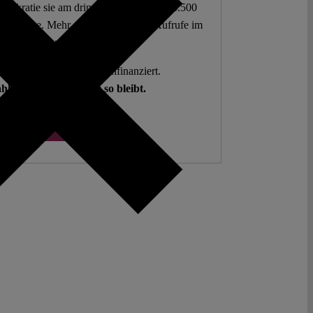
mokratie sie am dringendsten braucht. 4.500
 Beiträge. Mehr als fünf Millionen Aufrufe im
letzten Jahr.
g. Open Access. Spendenfinanziert.
hlen auf Sie, damit es so bleibt.
Spenden ♡