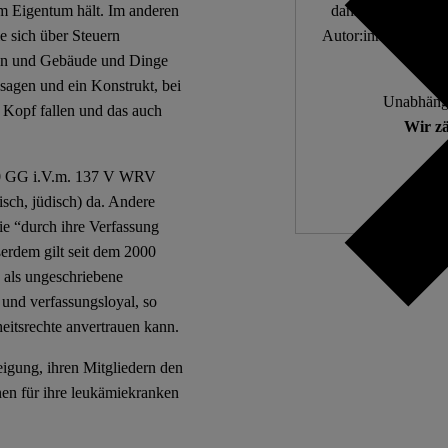
em Eigentum hält. Im anderen
dann, wenn die De
ie sich über Steuern
Autor:innen. 10.000
kann und Gebäude und Dinge
sagen und ein Konstrukt, bei
Unabhängi
Kopf fallen und das auch
Wir zä
 140 GG i.V.m. 137 V WRV
isch, jüdisch) da. Andere
ie “durch ihre Verfassung
erdem gilt seit dem 2000
 als ungeschriebene
 und verfassungsloyal, so
eitsrechte anvertrauen kann.
eigung, ihren Mitgliedern den
nen für ihre leukämiekranken