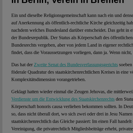
Ein und dieselbe Religionsgemeinschaft kann nach ein und dens
auf Anerkennung als öffentlich-rechtliche Kirche gleichzeitig ha
nachdem welches Bundesland darüber entscheidet. Das geht in e
der Bundesrepublik. Der Status als Körperschaft des öffentliche
Bundesrechts vergeben, aber von jedem Land in eigener rechtli
findet, dass die Voraussetzungen vorliegen, dann ja. Wenn nicht,
Das hat der
Zweite Senat des Bundesverfassungsgerichts
soeben 
föderale Quadratur des staatskirchenrechtlichen Kreises in eine v
Komplexitätsdimension vorangetrieben.
Geklagt hatten wieder einmal die Zeugen Jehovas, die mittlerwei
Verdienste um die Entwicklung des Staatskirchenrechts
den Statu
Körperschaft honoris causa verliehen bekommen sollten. In Deuts
so, dass nicht überall dort, wo sich zwei oder drei in Jesu Name
staatskirchenrechtlich das Gleiche passiert: Im einen Fall handelt 
Vereinigung, die privatrechtlich Mitgliedsbeiträge erhebt, privatrec