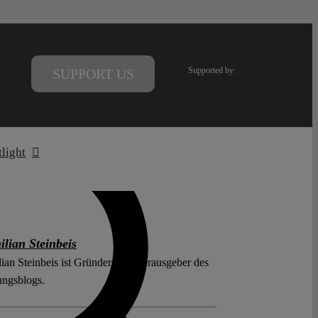
Supported by:
SUPPORT US
tlight
lian Steinbeis
ian Steinbeis ist Gründer und Herausgeber des
ungsblogs.