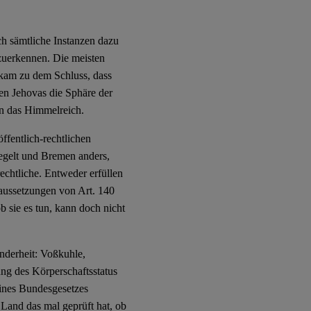
ch sämtliche Instanzen dazu
zuerkennen. Die meisten
 kam zu dem Schluss, dass
en Jehovas die Sphäre der
en das Himmelreich.
ffentlich-rechtlichen
 regelt und Bremen anders,
echtliche. Entweder erfüllen
aussetzungen von Art. 140
b sie es tun, kann doch nicht
nderheit: Voßkuhle,
ng des Körperschaftsstatus
ines Bundesgesetzes
Land das mal geprüft hat, ob