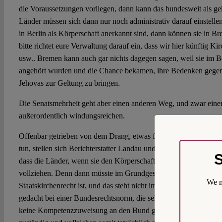
die Voraussetzungen vorliegen, dann kann das bundesweit als gek
Länder müssen sich dann nur noch administrativ darauf einstell
in Berlin als Körperschaft anerkannt sind, dann können sie in Bre
bitte richtet eure Verwaltung darauf ein, dass wir hier künftig K
usw.. Bremen kann auch gar nichts dagegen sagen, weil sie im Be
angehört wurden und die Chance bekamen, ihre Bedenken gegen
Jehovas zur Geltung zu bringen.
Die Senatsmehrheit geht aber einen anderen Weg, und zwar einen
außerordentlich windungsreichen.
Offenbar getrieben von dem Drang, etwas für die politische Eige
tun, stellen sich Berichterstatter Landau und vier weitere Senats
S
dass die Länder, wenn sie den Körperschaftsstatus verleihen, mi
vollziehen. Denn dann müsste im Grundgesetz stehen, dass der B
We m
Staatskirchenrecht ist, und das steht nicht im Grundgesetz. (Das s
gedacht bei einer Bundesrechtsnorm, die selbst bereits im Grun
keine Kompetenzzuweisung an den Bund gibt, dann sind nach A