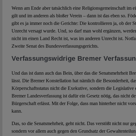
Wenn am Ende aber tatsächlich eine Religionsgemeinschaft im e
gilt und im anderen als bloßer Verein – dann ist das eben so. Föder
gibt es ja immer noch die Gerichte: Die kontrollieren ja, ob der 
Unrecht versagt wurde. Und, so darf man wohl ergänzen, werden
nicht im einen Land Recht ist, was im anderen Unrecht ist. Notfall
Zweite Senat des Bundesverfassungsgerichts.
Verfassungswidrige Bremer Verfassu
Und das ist dann auch das Bein, über das die Senatsmehrheit Br
lässt. Die Bremer Konstellation hat nämlich die Besonderheit, da
Körperschaftsstatus nicht die Exekutive, sondern die Legislative 
Bremer Landesverfassung ist dafür ein Gesetz nötig, das nicht de
Bürgerschaft erlässt. Mit der Folge, dass man hinterher nicht vo
kann.
Das, so die Senatsmehrheit, geht nicht. Das verstößt nicht nur g
sondern vor allem auch gegen den Grundsatz der Gewaltenteilun