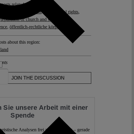
posts related to this:
irchenrecht
,
federalism
,
fundamental rights
,
,
separation of church and state
,
state
ence
,
öffentlich-rechtliche körperschaft
sts about this region:
land
ents
JOIN THE DISCUSSION
 Sie unsere Arbeit mit einer
Spende
 juristische Analysen frei zur Verfügung – gerade