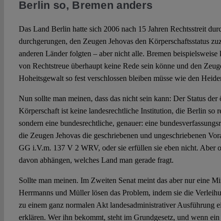
Berlin so, Bremen anders
Das Land Berlin hatte sich 2006 nach 15 Jahren Rechtsstreit dur
durchgerungen, den Zeugen Jehovas den Körperschaftsstatus zu
anderen Länder folgten – aber nicht alle. Bremen beispielsweise
von Rechtstreue überhaupt keine Rede sein könne und den Zeug
Hoheitsgewalt so fest verschlossen bleiben müsse wie den Heid
Nun sollte man meinen, dass das nicht sein kann: Der Status der ö
Körperschaft ist keine landesrechtliche Institution, die Berlin so
sondern eine bundesrechtliche, genauer: eine bundesverfassungsr
die Zeugen Jehovas die geschriebenen und ungeschriebenen Vor
GG i.V.m. 137 V 2 WRV, oder sie erfüllen sie eben nicht. Aber o
davon abhängen, welches Land man gerade fragt.
Sollte man meinen. Im Zweiten Senat meint das aber nur eine Mi
Herrmanns und Müller lösen das Problem, indem sie die Verleihu
zu einem ganz normalen Akt landesadministrativer Ausführung e
erklären. Wer ihn bekommt, steht im Grundgesetz, und wenn ein 