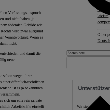
Explore 
Staatsk
elben Verfassungsanspruch
laicism
ben und nicht haben, je
compet
inem föderalen Gebilde wie
n Rechts wird zwar aufgrund
Other po
cher Verantwortung. Wenn es
Deutsch
 dann nicht.
3 comm
entschieden und damit die
öllig neue
le schon wegen ihrer
s einer öffentlich-rechtlichen
Unterstützen
chland ist es ja bekanntlich
n versammeln,
es sich um eine rein private
htlich Arbeitskräfte einstellt
Wir stellen fundierte