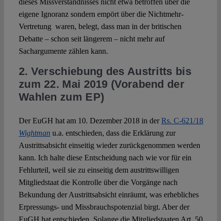
dieses Missverständnisses nicht etwa betroffen über die
eigene Ignoranz sondern empört über die Nichtmehr-
Vertretung waren, belegt, dass man in der britischen
Debatte – schon seit längerem – nicht mehr auf
Sachargumente zählen kann.
2. Verschiebung des Austritts bis
zum 22. Mai 2019 (Vorabend der
Wahlen zum EP)
Der EuGH hat am 10. Dezember 2018 in der
Rs. C‐621/18
Wightman
u.a. entschieden, dass die Erklärung zur
Austrittsabsicht einseitig wieder zurückgenommen werden
kann. Ich halte diese Entscheidung nach wie vor für ein
Fehlurteil, weil sie zu einseitig dem austrittswilligen
Mitgliedstaat die Kontrolle über die Vorgänge nach
Bekundung der Austrittsabsicht einräumt, was erhebliches
Erpressungs- und Missbrauchspotenzial birgt. Aber der
EuGH hat entschieden. Solange die Mitgliedstaaten Art. 50