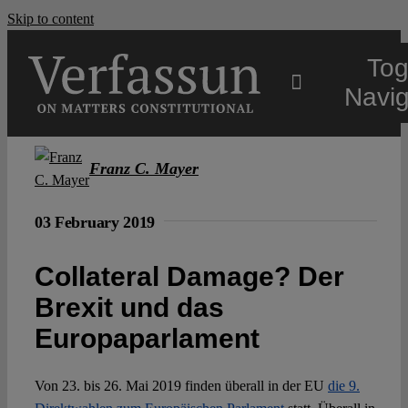
Skip to content
Tog
Navig
Main
Franz C. Mayer
About
03 February 2019
Collateral Damage? Der
Projects
Brexit und das
Europaparlament
Open Access
Von 23. bis 26. Mai 2019 finden überall in der EU
die 9.
Authors