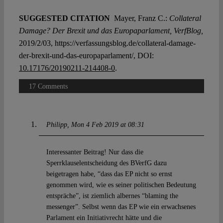
SUGGESTED CITATION
Mayer, Franz C.:
Collateral
Damage? Der Brexit und das Europaparlament, VerfBlog,
2019/2/03, https://verfassungsblog.de/collateral-damage-
der-brexit-und-das-europaparlament/, DOI:
10.17176/20190211-214408-0
.
17 Comments
Philipp
Mon 4 Feb 2019 at 08:31
Interessanter Beitrag! Nur dass die
Sperrklauselentscheidung des BVerfG dazu
beigetragen habe, “dass das EP nicht so ernst
genommen wird, wie es seiner politischen Bedeutung
entspräche”, ist ziemlich albernes “blaming the
messenger”. Selbst wenn das EP wie ein erwachsenes
Parlament ein Initiativrecht hätte und die