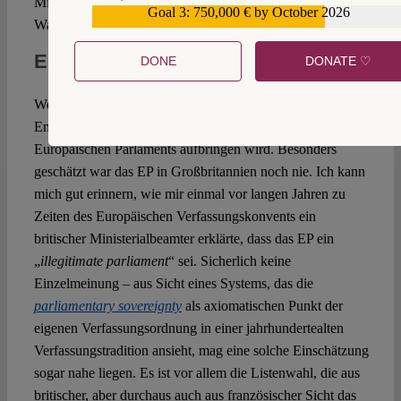
Mitgliedstaat Großbritannien führen, aber das würde die
Goal 3: 750,000 € by October 2026
€559,159
Wahlen nicht ersetzen können.
Einordnung
DONE
DONATE ♡
Wenig spricht dafür, dass man in Großbritannien besondere
Energie für den Schutz der institutionellen Integrität des
Europäischen Parlaments aufbringen wird. Besonders
geschätzt war das EP in Großbritannien noch nie. Ich kann
mich gut erinnern, wie mir einmal vor langen Jahren zu
Zeiten des Europäischen Verfassungskonvents ein
britischer Ministerialbeamter erklärte, dass das EP ein
„
illegitimate parliament
“ sei. Sicherlich keine
Einzelmeinung – aus Sicht eines Systems, das die
parliamentary sovereignty
als axiomatischen Punkt der
eigenen Verfassungsordnung in einer jahrhundertealten
Verfassungstradition ansieht, mag eine solche Einschätzung
sogar nahe liegen. Es ist vor allem die Listenwahl, die aus
britischer, aber durchaus auch aus französischer Sicht das