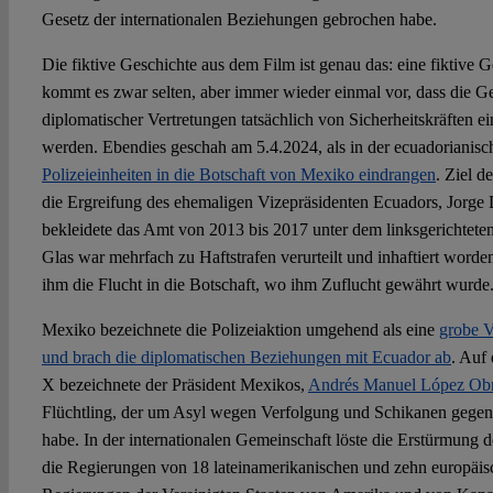
Gesetz der internationalen Beziehungen gebrochen habe.
Die fiktive Geschichte aus dem Film ist genau das: eine fiktive G
kommt es zwar selten, aber immer wieder einmal vor, dass die 
diplomatischer Vertretungen tatsächlich von Sicherheitskräften e
werden. Ebendies geschah am 5.4.2024, als in der ecuadorianisc
Polizeieinheiten in die Botschaft von Mexiko eindrangen
. Ziel d
die Ergreifung des ehemaligen Vizepräsidenten Ecuadors, Jorge 
bekleidete das Amt von 2013 bis 2017 unter dem linksgerichteten
Glas war mehrfach zu Haftstrafen verurteilt und inhaftiert wor
ihm die Flucht in die Botschaft, wo ihm Zuflucht gewährt wurde
Mexiko bezeichnete die Polizeiaktion umgehend als eine
grobe V
und brach die diplomatischen Beziehungen mit Ecuador ab
. Auf
X bezeichnete der Präsident Mexikos,
Andrés Manuel López Ob
Flüchtling, der um Asyl wegen Verfolgung und Schikanen gegen
habe. In der internationalen Gemeinschaft löste die Erstürmung 
die Regierungen von 18 lateinamerikanischen und zehn europäis