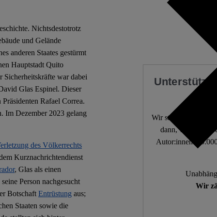
eschichte. Nichtsdestotrotz
Gebäude und Gelände
ines anderen Staates gestürmt
hen Hauptstadt Quito
er Sicherheitskräfte war dabei
Unterstützen
David Glas Espinel. Dieser
 Präsidenten Rafael Correa.
den. Im Dezember 2023 gelang
Wir stellen fundierte
.
dann, wenn die De
Autor:innen. 10.000
erletzung des Völkerrechts
 dem Kurznachrichtendienst
rador
, Glas als einen
Unabhängi
 seine Person nachgesucht
Wir zä
der Botschaft
Entrüstung
aus;
chen Staaten sowie die