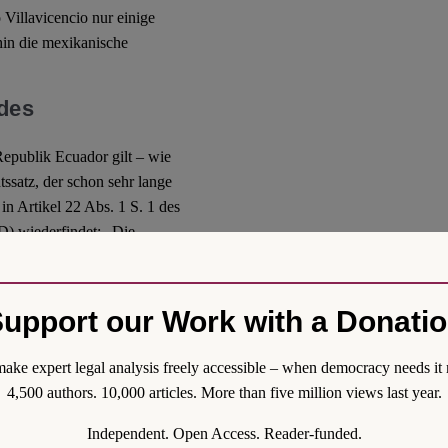
Villavicencio nur einige
in die mexikanische
udes
Republik Ecuador gilt – wie
tssatz, der schon sehr lange
in Artikel 22 Abs. 1 S. 1 des
 wiederfindet: „Die
t absolut. Jedweder
 sich die Botschaft befindet,
nn hiervon nach Artikel 22
upport our Work with a Donati
 seine Zustimmung zum
teilt. In der internationalen
ake expert legal analysis freely accessible – when democracy needs it 
r Geschäftsträger, sich vor
4,500 authors. 10,000 articles. More than five million views last year.
en Ministerium für
Independent. Open Access. Reader-funded.