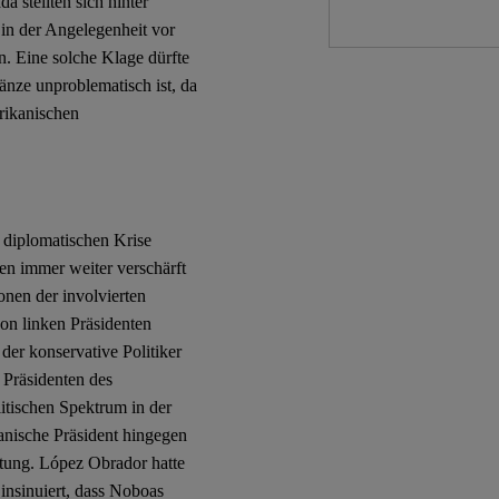
 stellten sich hinter
n der Angelegenheit vor
. Eine solche Klage dürfte
änze unproblematisch ist, da
rikanischen
 diplomatischen Krise
n immer weiter verschärft
ionen der involvierten
on linken Präsidenten
der konservative Politiker
 Präsidenten des
itischen Spektrum in der
kanische Präsident hingegen
chtung. López Obrador hatte
 insinuiert, dass Noboas