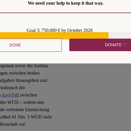
We need your help to keep it that way.
durch, dass es nach dem
hören – und dem
einer diplomatischen
 eine Zuflucht zu gewähren.
Goal 3: 750,000 € by October 2026
Mission auf; dazu gehören
der Interessen des
DONATE ♡
DONE
 Verhandlungsführung mit dem
die Förderung der
gsstaat sowie der Ausbau
ungen zwischen beiden
Aufgaben hinausgehen und
issbrauch der
m
Asyl-Fall
zwischen
en des WÜD – zudem eine
 als verbotene Einmischung
 Artikel 41 Abs. 3 WÜD sieht
Botschaft vor: