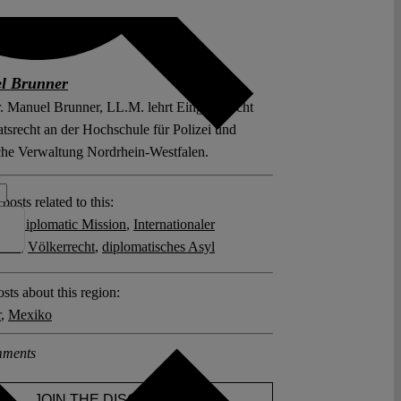
l Brunner
r. Manuel Brunner, LL.M. lehrt Eingriffsrecht
atsrecht an der Hochschule für Polizei und
iche Verwaltung Nordrhein-Westfalen.
posts related to this:
ft
,
Diplomatic Mission
,
Internationaler
shof
,
Völkerrecht
,
diplomatisches Asyl
sts about this region:
r
,
Mexiko
ments
JOIN THE DISCUSSION