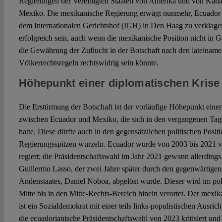
Regierungen der Vereinigten Staaten von Amerika und von Kanada
Mexiko. Die mexikanische Regierung erwägt nunmehr, Ecuador i
dem Internationalen Gerichtshof (IGH) in Den Haag zu verklagen
erfolgreich sein, auch wenn die mexikanische Position nicht in G
die Gewährung der Zuflucht in der Botschaft nach den lateiname
Völkerrechtsregeln rechtswidrig sein könnte.
Höhepunkt einer diplomatischen Krise
Die Erstürmung der Botschaft ist der vorläufige Höhepunkt einer
zwischen Ecuador und Mexiko, die sich in den vergangenen Tage
hatte. Diese dürfte auch in den gegensätzlichen politischen Posit
Regierungsspitzen wurzeln. Ecuador wurde von 2003 bis 2021 v
regiert; die Präsidentschaftswahl im Jahr 2021 gewann allerdings 
Guillermo Lasso, der zwei Jahre später durch den gegenwärtigen
Andenstaates, Daniel Noboa, abgelöst wurde. Dieser wird im pol
Mitte bis in den Mitte-Rechts-Bereich hinein verortet. Der mexi
ist ein Sozialdemokrat mit einer teils links-populistischen Ausri
die ecuadorianische Präsidentschaftswahl von 2023 kritisiert und