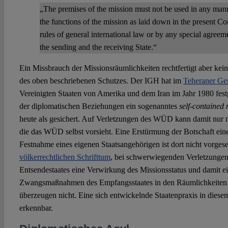
„The premises of the mission must not be used in any man
the functions of the mission as laid down in the present C
rules of general international law or by any special agreem
the sending and the receiving State.“
Ein Missbrauch der Missionsräumlichkeiten rechtfertigt aber kei
des oben beschriebenen Schutzes. Der IGH hat im
Teheraner Gei
Vereinigten Staaten von Amerika und dem Iran im Jahr 1980 festg
der diplomatischen Beziehungen ein sogenanntes
self-contained
heute als gesichert. Auf Verletzungen des WÜD kann damit nur m
die das WÜD selbst vorsieht. Eine Erstürmung der Botschaft ein
Festnahme eines eigenen Staatsangehörigen ist dort nicht vorges
völkerrechtlichen Schrifttum
, bei schwerwiegenden Verletzungen 
Entsendestaates eine Verwirkung des Missionsstatus und damit e
Zwangsmaßnahmen des Empfangsstaates in den Räumlichkeiten 
überzeugen nicht. Eine sich entwickelnde Staatenpraxis in diesem
erkennbar.