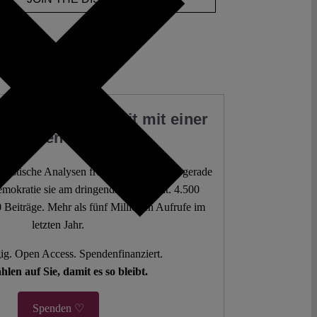
 Sie unsere Arbeit mit einer
Spende
 juristische Analysen frei zur Verfügung – gerade
mokratie sie am dringendsten braucht. 4.500
 Beiträge. Mehr als fünf Millionen Aufrufe im
letzten Jahr.
g. Open Access. Spendenfinanziert.
hlen auf Sie, damit es so bleibt.
Spenden ♡