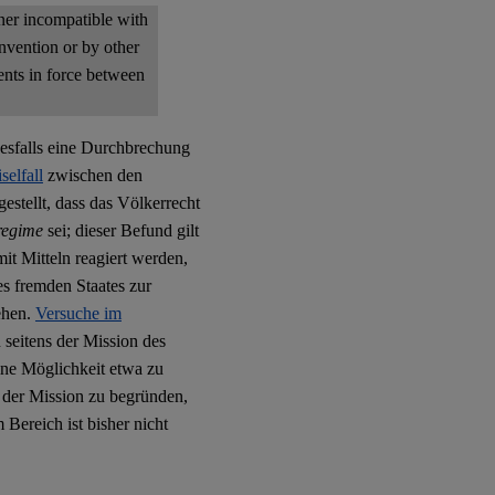
ner incompatible with
onvention or by other
ents in force between
nesfalls eine Durchbrechung
selfall
zwischen den
estellt, dass das Völkerrecht
 regime
sei; dieser Befund gilt
it Mitteln reagiert werden,
es fremden Staates zur
ehen.
Versuche im
seitens der Mission des
ine Möglichkeit etwa zu
der Mission zu begründen,
 Bereich ist bisher nicht