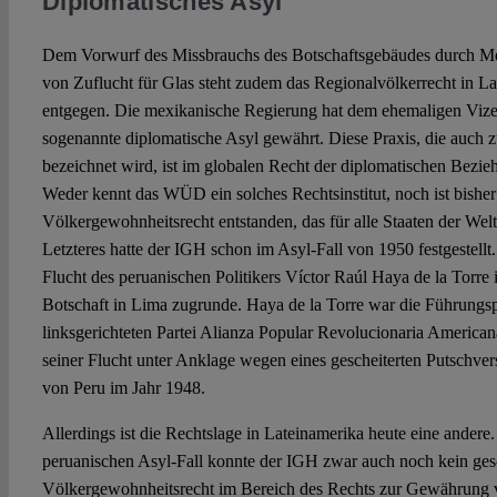
Diplomatisches Asyl
Dem Vorwurf des Missbrauchs des Botschaftsgebäudes durch 
von Zuflucht für Glas steht zudem das Regionalvölkerrecht in La
entgegen. Die mexikanische Regierung hat dem ehemaligen Vize
sogenannte diplomatische Asyl gewährt. Diese Praxis, die auch z
bezeichnet wird, ist im globalen Recht der diplomatischen Bezie
Weder kennt das WÜD ein solches Rechtsinstitut, noch ist bishe
Völkergewohnheitsrecht entstanden, das für alle Staaten der Wel
Letzteres hatte der IGH schon im Asyl-Fall von 1950 festgestellt
Flucht des peruanischen Politikers Víctor Raúl Haya de la Torre
Botschaft in Lima zugrunde. Haya de la Torre war die Führungsp
linksgerichteten Partei Alianza Popular Revolucionaria American
seiner Flucht unter Anklage wegen eines gescheiterten Putschve
von Peru im Jahr 1948.
Allerdings ist die Rechtslage in Lateinamerika heute eine andere
peruanischen Asyl-Fall konnte der IGH zwar auch noch kein ges
Völkergewohnheitsrecht im Bereich des Rechts zur Gewährung 