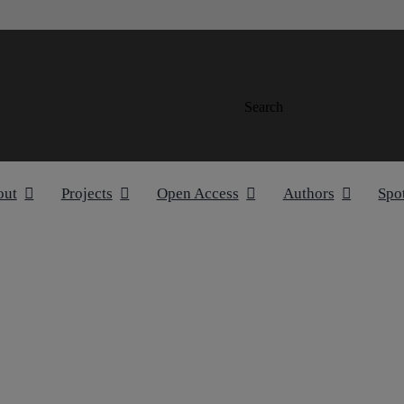
Search
out
Projects
Open Access
Authors
Spo