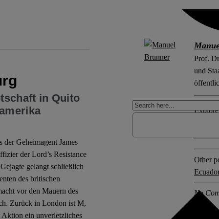
Manue
Prof. D
und Sta
urg
öffentl
schaft in Quito
namerika
Explore 
Botscha
Gericht
ss der Geheimagent James
izier der Lord’s Resistance
Other po
Gejagte gelangt schließlich
Ecuado
nten des britischen
macht vor den Mauern des
No Com
lich. Zurück in London ist M,
 Aktion ein unverletzliches