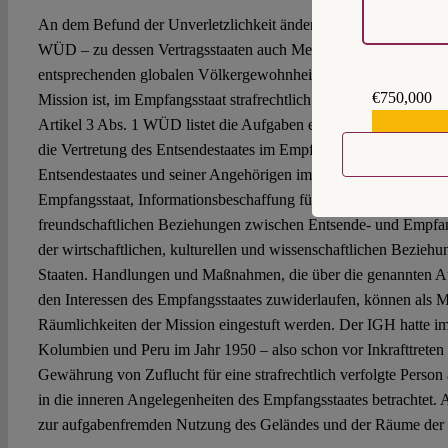
An dem Befund der Unverletzlichkeit ändert sich auch nichts da
WÜD – zu dessen Vertragsstaaten auch Mexiko und Ecuador ge
entsprechenden globalen Völkergewohnheitsrecht nicht Aufgabe 
€750,000
Mission ist, im Empfangsstaat strafrechtlich verfolgten Personen
€559,159
Artikel 3 Abs. 1 WÜD listet die Aufgaben einer diplomatischen 
die Vertretung des Entsendestaates im Empfangsstaat, der Schutz 
Entsendestaates und seiner Angehörigen im Empfangsstaat, die
Empfangsstaat, Informationsbeschaffung für den Entsendestaat, 
freundschaftlichen Beziehungen zwischen Entsende- und Empfan
der wirtschaftlichen, kulturellen und wissenschaftlichen Bezieh
Staaten. Handlungen und Maßnahmen, die über die genannten 
den Interessen des Empfangsstaates zuwiderlaufen, können als M
Räumlichkeiten der Mission eingestuft werden. Der IGH hatte i
Kolumbien und Peru im Jahr 1950 – also schon vor Inkrafttret
Gewährung von Zuflucht für eine strafrechtlich verfolgte Person
in die inneren Angelegenheiten des Empfangsstaates betrachtet.
zur aufgabenfremden Nutzung des Geländes und der Räume der 