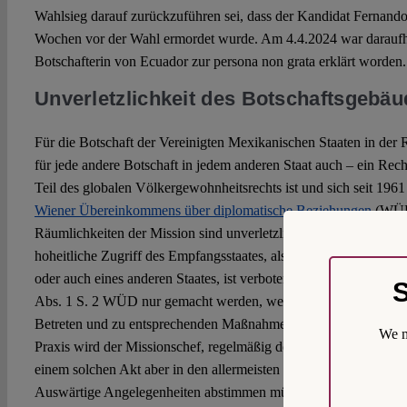
Wahlsieg darauf zurückzuführen sei, dass der Kandidat Fernando 
Wochen vor der Wahl ermordet wurde. Am 4.4.2024 war daraufh
Botschafterin von Ecuador zur persona non grata erklärt worden.
Unverletzlichkeit des Botschaftsgebä
Für die Botschaft der Vereinigten Mexikanischen Staaten in der 
für jede andere Botschaft in jedem anderen Staat auch – ein Rech
Teil des globalen Völkergewohnheitsrechts ist und sich seit 1961 
Wiener Übereinkommens über diplomatische Beziehungen
(WÜD)
Räumlichkeiten der Mission sind unverletzlich.“ Dieser Schutz is
hoheitliche Zugriff des Empfangsstaates, also des Staates, in dem
oder auch eines anderen Staates, ist verboten. Eine Ausnahme ka
S
Abs. 1 S. 2 WÜD nur gemacht werden, wenn der Missionschef
Betreten und zu entsprechenden Maßnahmen des anderen Staates er
We m
Praxis wird der Missionschef, regelmäßig der Botschafter oder de
einem solchen Akt aber in den allermeisten Fällen mit dem eigen
Auswärtige Angelegenheiten abstimmen müssen.