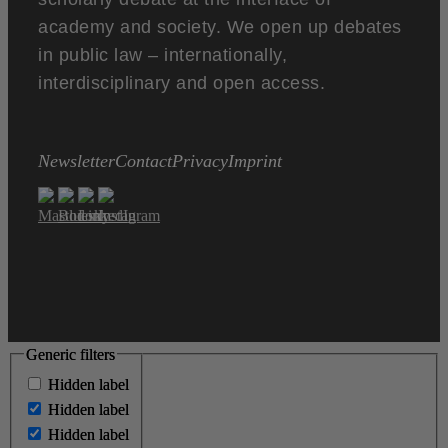
academy and society. We open up debates
in public law – internationally,
interdisciplinary and open access.
Newsletter
Contact
Privacy
Imprint
Generic filters
Generic filters
Hidden label
Hidden label
Hidden label
Hidden label
Hidden label
Hidden label