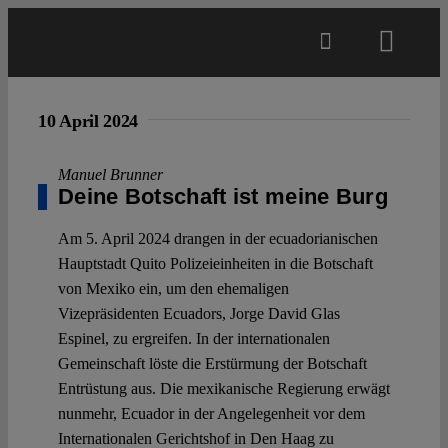
Skip
to
Toggl
content
Navig
Main
10 April 2024
About
Manuel Brunner
Deine Botschaft ist meine Burg
Projects
Am 5. April 2024 drangen in der ecuadorianischen
Hauptstadt Quito Polizeieinheiten in die Botschaft
von Mexiko ein, um den ehemaligen
Open Access
Vizepräsidenten Ecuadors, Jorge David Glas
Espinel, zu ergreifen. In der internationalen
Gemeinschaft löste die Erstürmung der Botschaft
Authors
Entrüstung aus. Die mexikanische Regierung erwägt
nunmehr, Ecuador in der Angelegenheit vor dem
Spotlight
Internationalen Gerichtshof in Den Haag zu