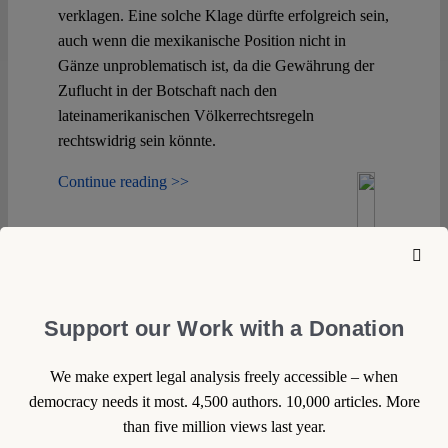
verklagen. Eine solche Klage dürfte erfolgreich sein,
auch wenn die mexikanische Position nicht in
Gänze unproblematisch ist, da die Gewährung der
Zuflucht in der Botschaft nach den
lateinamerikanischen Völkerrechtsregeln
rechtswidrig sein könnte.
Continue reading >>
Support our Work with a Donation
We make expert legal analysis freely accessible – when
democracy needs it most. 4,500 authors. 10,000 articles. More
than five million views last year.