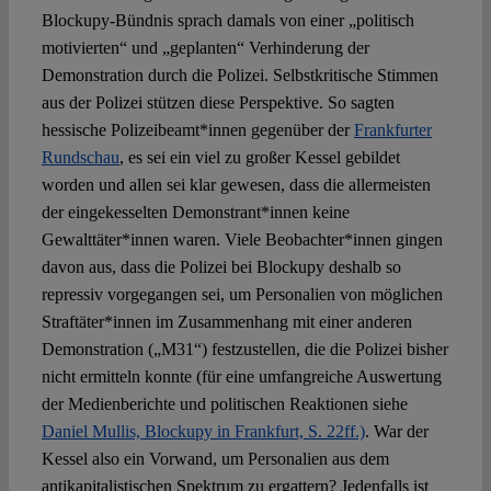
Blockupy-Bündnis sprach damals von einer „politisch
motivierten“ und „geplanten“ Verhinderung der
Demonstration durch die Polizei. Selbstkritische Stimmen
aus der Polizei stützen diese Perspektive. So sagten
hessische Polizeibeamt*innen gegenüber der
Frankfurter
Rundschau
, es sei ein viel zu großer Kessel gebildet
worden und allen sei klar gewesen, dass die allermeisten
der eingekesselten Demonstrant*innen keine
Gewalttäter*innen waren. Viele Beobachter*innen gingen
davon aus, dass die Polizei bei Blockupy deshalb so
repressiv vorgegangen sei, um Personalien von möglichen
Straftäter*innen im Zusammenhang mit einer anderen
Demonstration („M31“) festzustellen, die die Polizei bisher
nicht ermitteln konnte (für eine umfangreiche Auswertung
der Medienberichte und politischen Reaktionen siehe
Daniel Mullis, Blockupy in Frankfurt, S. 22ff.)
. War der
Kessel also ein Vorwand, um Personalien aus dem
antikapitalistischen Spektrum zu ergattern? Jedenfalls ist