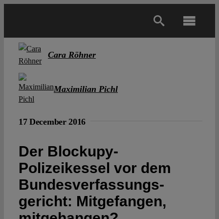
Skip
to
Toggl
content
Navig
Main
Cara Röhner
About
Maximilian Pichl
Projects
17 December 2016
Open Access
Der Blockupy-
Polizeikessel vor dem
Authors
Bundesverfassungs­
gericht: Mitgefangen,
Spotlight
mitgehangen?