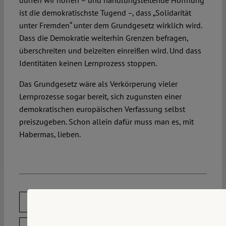
dürfen wir hoffen – und handlungsleitende Hoffnung
ist die demokratischste Tugend –, dass „Solidarität
unter Fremden“ unter dem Grundgesetz wirklich wird.
Dass die Demokratie weiterhin Grenzen befragen,
überschreiten und beizeiten einreißen wird. Und dass
Identitäten keinen Lernprozess stoppen.
Das Grundgesetz wäre als Verkörperung vieler
Lernprozesse sogar bereit, sich zugunsten einer
demokratischen europäischen Verfassung selbst
preiszugeben. Schon allein dafür muss man es, mit
Habermas, lieben.
DOWNLOAD PDF