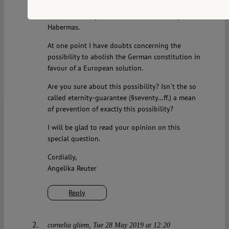
Thank you for your profound and deliberate
remarks on 70 years constitution and 90 years
Habermas.
At one point I have doubts concerning the
possibility to abolish the German constitution in
favour of a European solution.
Are you sure about this possibility? Isn`t the so
called eternity-guarantee (§seventy…ff.) a mean
of prevention of exactly this possibility?
I will be glad to read your opinion on this
special question.
Cordially,
Angelika Reuter
Reply
cornelia gliem
Tue 28 May 2019 at 12:20