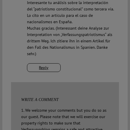
Interesante tu análisis sobre la interpretación
del “patriotismo constitucional” como tercera vía.
Lo cito en un artículo para el caso de
nacionalismos en España.
Muchas gracias. (Interessant deine Analyse zur
Interpretation von „Verfassungspatriotismus“ als
drittem Weg. Ich zitiere ihn in einem Artikel für
den Fall des Nationalismus in Spanien. Danke
sehr.)
Reply
WRITE A COMMENT
1. We welcome your comments but you do so as
our guest. Please note that we will exercise our
property rights to make sure that
Verfassungsblog remains a safe and attractive