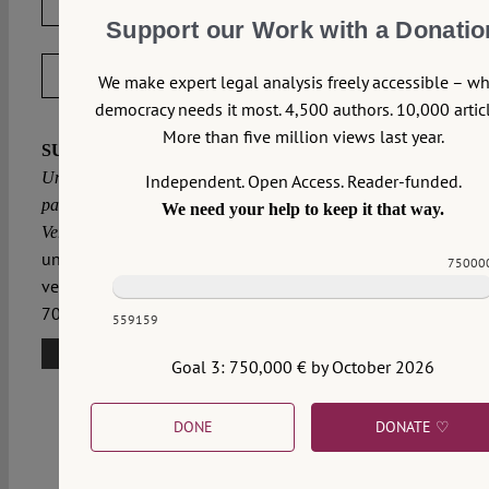
LICENSED UNDER CC BY-NC-ND 4.0
Support our Work with a Donatio
EXPORT METADATA
We make expert legal analysis freely accessible – w
democracy needs it most. 4,500 authors. 10,000 articl
More than five million views last year.
Wihl, Tim:
SUGGESTED CITATION
Die
Unbestimmtheit der Verfassung: „Verfassungs­
Independent. Open Access. Reader-funded.
patriotismus“ mit Jürgen Habermas nach 70 Jahren,
We need your help to keep it that way.
2019/5/23, https://verfassungsblog.de/die-
VerfBlog,
unbestimmtheit-der-verfassung-
75000
verfassungspatriotismus-mit-juergen-habermas-nach-
70-jahren/, DOI:
10.17176/20190523-172121-0
.
559159
3 Comments
Goal 3: 750,000 € by October 2026
DONE
DONATE ♡
Angelika Reuter
Mon 27 May 2019 at 16:24