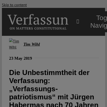
Skip to content
Tog
Navig
Main
Tim Wihl
About
23 May 2019
Die Unbestimmtheit der
Projects
Verfassung:
„Verfassungs­
Open Access
patriotismus“ mit Jürgen
Authors
Habermas nach 70 Jahren