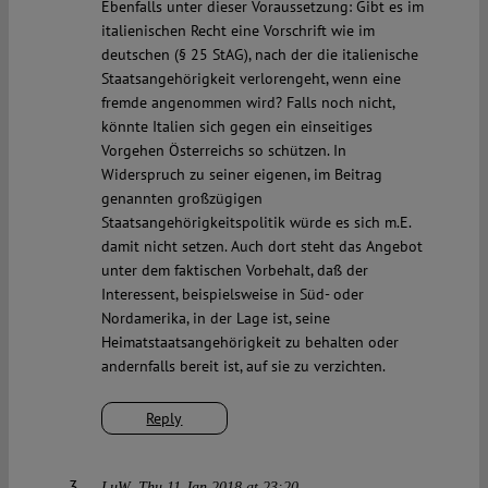
Ebenfalls unter dieser Voraussetzung: Gibt es im
italienischen Recht eine Vorschrift wie im
deutschen (§ 25 StAG), nach der die italienische
Staatsangehörigkeit verlorengeht, wenn eine
fremde angenommen wird? Falls noch nicht,
könnte Italien sich gegen ein einseitiges
Vorgehen Österreichs so schützen. In
Widerspruch zu seiner eigenen, im Beitrag
genannten großzügigen
Staatsangehörigkeitspolitik würde es sich m.E.
damit nicht setzen. Auch dort steht das Angebot
unter dem faktischen Vorbehalt, daß der
Interessent, beispielsweise in Süd- oder
Nordamerika, in der Lage ist, seine
Heimatstaatsangehörigkeit zu behalten oder
andernfalls bereit ist, auf sie zu verzichten.
Reply
LuW
Thu 11 Jan 2018 at 23:20