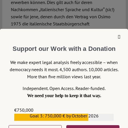
erwerben können. Dies gilt auch für deren
Nachkommen „italienischer Sprache und Kultur“ (sic!)
sowie für jene, denen durch den Vertrag von Osimo
1975 die italienische Staatsbürgerschaft
abhandengekommen ist. Aller Proteste der
Regierungen in Slowenien und Kroatien (das damals
noch kein EU-Mitglied war, wodurch die Auswirkungen
Support our Work with a Donation
noch größer waren), sowie der internationalen
Gemeinschaft zum Trotz wurde das Gesetz
We make expert legal analysis freely accessible – when
verabschiedet.
democracy needs it most. 4,500 authors. 10,000 articles.
More than five million views last year.
Früher oder später bekommt man für die Fehler die
Rechnung serviert, andersrum. Und es sieht so aus, als
Independent. Open Access. Reader-funded.
würde man nicht viel aus den Fehlern der Geschichte
We need your help to keep it that way.
lernen.
€750,000
Goal 3: 750,000 € by October 2026
€559,159