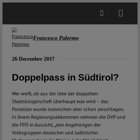
Skip
to
Toggl
content
Navig
Main
Francesco Palermo
About
26 December 2017
Projects
Doppelpass in Südtirol?
Wer weiß, ob aus der Idee der doppelten
Open Access
Staatsbürgerschaft überhaupt was wird – das
Porzellan wurde inzwischen aber schon zerschlagen.
Authors
In ihrem Regierungsabkommen nehmen die ÖVP und
die FPÖ in Aussicht, „den Angehörigen der
Volksgruppen deutscher und ladinischer
Spotlight