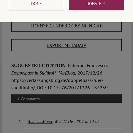
DONE
DONATE ♡
DOWNLOAD PDF
LICENSED UNDER CC BY-NC-ND 4.0
EXPORT METADATA
Palermo, Francesco:
SUGGESTED CITATION
2017/12/26,
Doppelpass in Südtirol?, VerfBlog,
https://verfassungsblog.de/doppelpass-fuer-
suedtiroler/, DOI:
10.17176/20171226-133259
.
4 Comments
Andreas Moser
Wed 27 Dec 2017 at 13:04