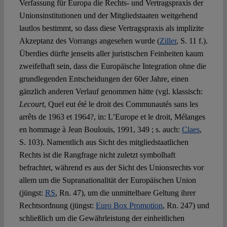
Verfassung für Europa die Rechts- und Vertragspraxis der
Unionsinstitutionen und der Mitgliedstaaten weitgehend
lautlos bestimmt, so dass diese Vertragspraxis als implizite
Akzeptanz des Vorrangs angesehen wurde (
Ziller
, S. 11 f.).
Überdies dürfte jenseits aller juristischen Feinheiten kaum
zweifelhaft sein, dass die Europäische Integration ohne die
grundlegenden Entscheidungen der 60er Jahre, einen
gänzlich anderen Verlauf genommen hätte (vgl. klassisch:
Lecourt
, Quel eut été le droit des Communautés sans les
arrêts de 1963 et 1964?, in: L’Europe et le droit, Mélanges
en hommage à Jean Boulouis, 1991, 349 ; s. auch:
Claes
,
S. 103). Namentlich aus Sicht des mitgliedstaatlichen
Rechts ist die Rangfrage nicht zuletzt symbolhaft
befrachtet, während es aus der Sicht des Unionsrechts vor
allem um die Supranationalität der Europäischen Union
(jüngst:
RS
, Rn. 47), um die unmittelbare Geltung ihrer
Rechtsordnung (jüngst:
Euro Box Promotion
, Rn. 247) und
schließlich um die Gewährleistung der einheitlichen