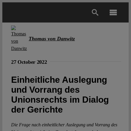
Skip
to
Toggl
content
Navig
Main
Thomas von Danwitz
About
27 October 2022
Projects
Einheitliche Auslegung
und Vorrang des
Open Access
Unionsrechts im Dialog
Authors
der Gerichte
Die Frage nach einheitlicher Auslegung und Vorrang des
Spotlight