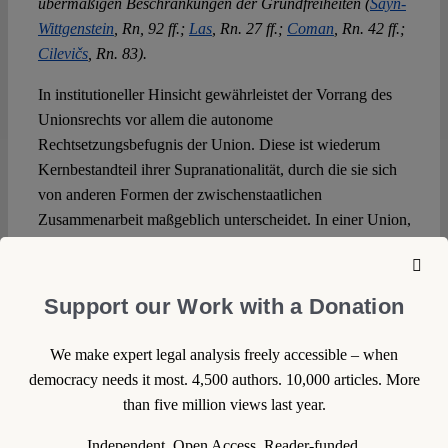
übermäßigen Beschränkungen der Grundfreiheiten (
Sayn-
Wittgenstein
, Rn, 92 ff.;
Las
, Rn. 27 ff.;
Coman
, Rn. 42 ff.;
Cilevičs
,
Rn. 83).
In institutioneller Hinsicht gewährleistet der Vorrang des
Unionsrechts vor allem die autonome
Rechtsetzungsbefugnis der Union. Diese ist wiederum
Kernbestandteil ihrer Supranationalität, durch die sie sich
von anderen Formen der zwischenstaatlichen
Zusammenarbeit maßgeblich unterscheidet. In einer Union,
in der das Recht der Union jedoch seinen Vorrang vor dem
Recht der Mitgliedstaaten nicht zu gewährleisten vermag,
wäre die zentrale Zielsetzung der Integration, „den Prozess
Support our Work with a Donation
der Schaffung einer immer engeren Union der Völker
Europas weiterzuführen“ (Erwägungsgrund 12 der
We make expert legal analysis freely accessible – when
Präambel des EUV) nicht zu erreichen. Es bliebe eine
democracy needs it most. 4,500 authors. 10,000 articles. More
diffuse Aussicht auf ein „Europa der Vaterländer“, eine
than five million views last year.
Aussicht, die sich seit jeher als Gegenentwurf zum
integrierten Europa der Verträge verstanden hat und die
Independent. Open Access. Reader-funded.