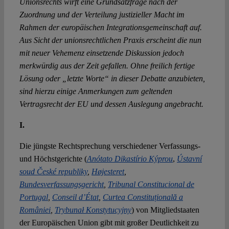
Unionsrechts wirft eine Grundsatzfrage nach der
Zuordnung und der Verteilung justizieller Macht im
Rahmen der europäischen Integrationsgemeinschaft auf.
Aus Sicht der unionsrechtlichen Praxis erscheint die nun
mit neuer Vehemenz einsetzende Diskussion jedoch
merkwürdig aus der Zeit gefallen. Ohne freilich fertige
Lösung oder „letzte Worte“ in dieser Debatte anzubieten,
sind hierzu einige Anmerkungen zum geltenden
Vertragsrecht der EU und dessen Auslegung angebracht.
I.
Die jüngste Rechtsprechung verschiedener Verfassungs-
und Höchstgerichte (
Anótato Dikastírio Kýprou
,
Ústavní
soud České republiky
,
Højesteret
,
Bundesverfassungsgericht
,
Tribunal Constitucional de
Portugal
,
Conseil d’État
,
Curtea Constituțională a
României
,
Trybunał Konstytucyjny
) von Mitgliedstaaten
der Europäischen Union gibt mit großer Deutlichkeit zu