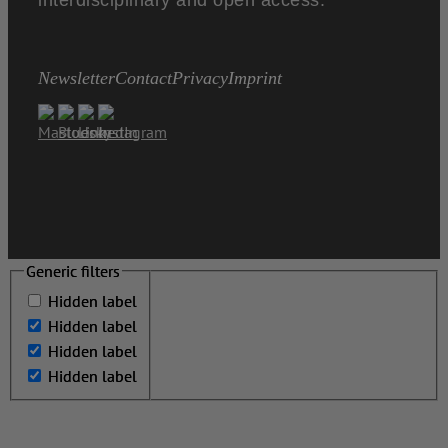
Newsletter
Contact
Privacy
Imprint
Generic filters
Generic filters
Hidden label
Hidden label
Hidden label
Hidden label
Hidden label
Hidden label
Hidden label
Hidden label