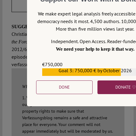
EXPORT METADATA
We make expert legal analysis freely accessibl
democracy needs it most. 4,500 authors. 10,000 
Mayer, Franz C.; Heidfeld,
SUGGESTED CITATION
More than five million views last year.
Christian:
Eurobonds, Episode III: Don’t underestimate
Independent. Open Access. Reader-funde
the Force – Eurobonds und Verfassung, VerfBlog,
2012/6/01, https://verfassungsblog.de/eurobonds-
We need your help to keep it that way.
episode-iii-underestimate-force-eurobonds-und-
€750,000
verfassung/, DOI:
10.17176/20170510-103637
.
Goal 3: 750,000 € by October 2026
€559,159
DONE
DONATE ♡
WRITE A COMMENT
1. We welcome your comments but you do so as
our guest. Please note that we will exercise our
property rights to make sure that
Verfassungsblog remains a safe and attractive
place for everyone. Your comment will not
appear immediately but will be moderated by us.