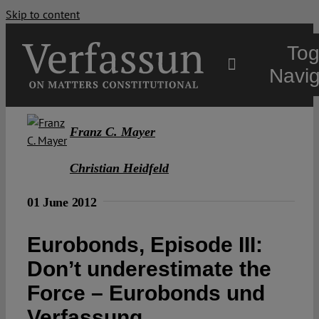
Skip to content
Tog
Navig
Main
Franz C. Mayer
About
Christian Heidfeld
01 June 2012
Projects
Eurobonds, Episode III:
Open Access
Don’t underestimate the
Force – Eurobonds und
Authors
Verfassung