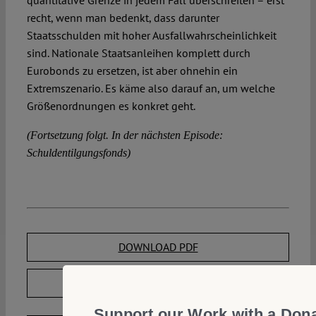
quantitative Grenze in jedem Fall überschreiten – erst
recht, wenn man bedenkt, dass darunter
Staatsschulden mit hoher Ausfall­wahr­scheinlichkeit
sind. Nationale Staatsanleihen komplett durch
Eurobonds zu ersetzen, ist aber ohnehin ein
Extremszenario. Es käme also darauf an, um welche
Größenordnungen es konkret geht.
(Fortsetzung folgt. In der nächsten Episode:
Schuldentilgungsfonds)
DOWNLOAD PDF
LICENSED UNDER CC BY-NC-ND 4.0
Support our Work with a Don