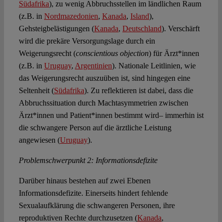
Südafrika
), zu wenig Abbruchsstellen im ländlichen Raum
(z.B. in
Nordmazedonien
,
Kanada
,
Island
),
Gehsteigbelästigungen (
Kanada
,
Deutschland
). Verschärft
wird die prekäre Versorgungslage durch ein
Weigerungsrecht (
conscientious objection
) für Ärzt*innen
(z.B. in
Uruguay
,
Argentinien
). Nationale Leitlinien, wie
das Weigerungsrecht auszuüben ist, sind hingegen eine
Seltenheit (
Südafrika
). Zu reflektieren ist dabei, dass die
Abbruchssituation durch Machtasymmetrien zwischen
Ärzt*innen und Patient*innen bestimmt wird– immerhin ist
die schwangere Person auf die ärztliche Leistung
angewiesen (
Uruguay
).
Problemschwerpunkt 2: Informationsdefizite
Darüber hinaus bestehen auf zwei Ebenen
Informationsdefizite. Einerseits hindert fehlende
Sexualaufklärung die schwangeren Personen, ihre
reproduktiven Rechte durchzusetzen (
Kanada
,