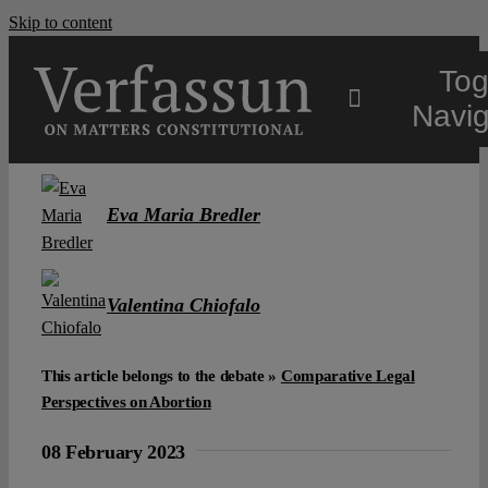
Skip to content
Tog
Navig
Main
Eva Maria Bredler
About
Valentina Chiofalo
Projects
This article belongs to the debate »
Comparative Legal
Open Access
Perspectives on Abortion
08 February 2023
Authors