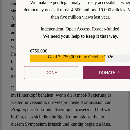
We make expert legal analysis freely accessible – whe
Einerseits lobbyierten sie im Gesetzgebungsprozess, indem
democracy needs it most. 4,500 authors. 10,000 articles. 
sie sogar einen eigenen Gesetzesentwurf einbrachten.
than five million views last year.
Andererseits strengten sie Verbesserungen „on the ground“
an, indem sie Beamt*innen fortbildeten, öffentlich
Independent. Open Access. Reader-funded.
aufklärten und den Zugang zu medikamentösen Abbrüchen
We need your help to keep it that way.
erleichterten. Schlüssel der argentinischen Aktivist*innen
war ihre Fähigkeit, diverse soziale Gruppen und
€750,000
Forderungen in eine einzige Organisationsstruktur zu
Goal 3: 750,000 € by October 2026
€559,159
bündeln: In über drei Jahrzehnten schlossen sich 300
klassen- und generationenübergreifende Bewegungen im
DONE
DONATE ♡
ganzen Land zusammen.
Dieses enorme gesellschaftspolitische Potenzial sollten wir
im Hinterkopf behalten, wenn die Ampel-Regierung es
weiterhin versäumt, die versprochene Kommission zur
Prüfung
der Entkriminalisierung einzusetzen. Und wir
hoffen, dass sich die künftige Kommissionsarbeit mit
diesem Symposium kritisch und kundig begleiten lässt.