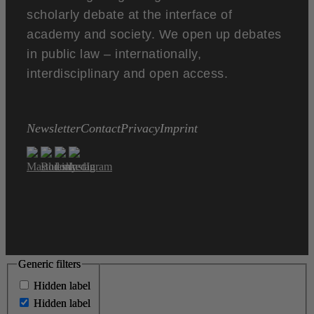
scholarly debate at the interface of
academy and society. We open up debates
in public law – internationally,
interdisciplinary and open access.
Newsletter
Contact
Privacy
Imprint
Generic filters
Generic filters
Hidden label
Hidden label
Hidden label
Hidden label