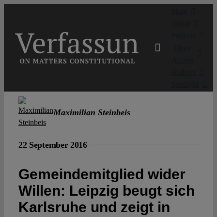
Skip
Main
to
About
content
Projects
Open
Access
Authors
Spotlight
Maximilian Steinbeis
22 September 2016
Gemeindemitglied wider
Willen: Leipzig beugt sich
Karlsruhe und zeigt in