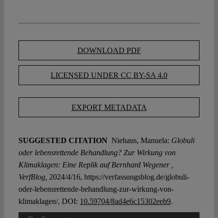
DOWNLOAD PDF
LICENSED UNDER CC BY-SA 4.0
EXPORT METADATA
SUGGESTED CITATION
Niehaus, Manuela:
Globuli
oder lebensrettende Behandlung? Zur Wirkung von
Klimaklagen: Eine Replik auf Bernhard Wegener ,
VerfBlog,
2024/4/16, https://verfassungsblog.de/globuli-
oder-lebensrettende-behandlung-zur-wirkung-von-
klimaklagen/, DOI:
10.59704/8ad4e6c15302eeb9
.