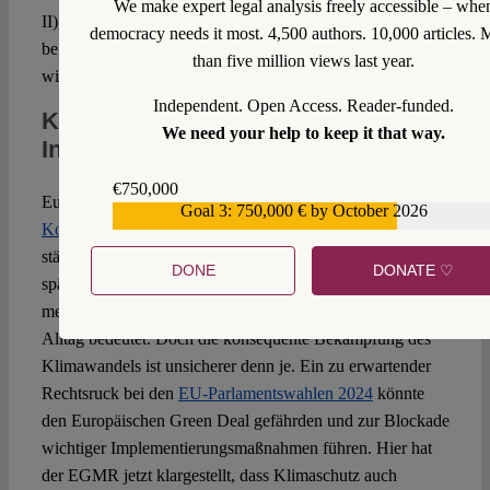
We make expert legal analysis freely accessible – whe
II), um dem
„glokalen“ Problem
Klimawandel zu
democracy needs it most. 4,500 authors. 10,000 articles. 
begegnen. Dabei spielen auch die
nationalen Gerichte
eine
than five million views last year.
wichtige Rolle.
Independent. Open Access. Reader-funded.
Klimaklagen sind ein wichtiges
We need your help to keep it that way.
Instrument für die Zivilgesellschaft
€750,000
Europa erwärmt sich derzeit zweimal so schnell wie andere
Goal 3: 750,000 € by October 2026
€559,159
Kontinente
.
Deutschland
gehörte 2018 zu den drei am
stärksten vom Klimawandel betroffenen Ländern und
DONE
DONATE ♡
spätestens seit dem Ahr-Hochwasser ist auch hier den
meisten Menschen bewusst, was die Klimakrise für ihren
Alltag bedeutet. Doch die konsequente Bekämpfung des
Klimawandels ist unsicherer denn je. Ein zu erwartender
Rechtsruck bei den
EU-Parlamentswahlen 2024
könnte
den Europäischen Green Deal gefährden und zur Blockade
wichtiger Implementierungsmaßnahmen führen. Hier hat
der EGMR jetzt klargestellt, dass Klimaschutz auch