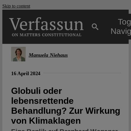
Skip to content
Tog
Navig
Main
Manuela Niehaus
About
16 April 2024
Projects
Globuli oder
lebensrettende
Open Access
Behandlung? Zur Wirkung
von Klimaklagen
Authors