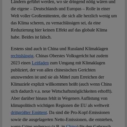
Ländern geführt werden, wo sie dringend nötig wären und
die eigene – Deutschlands und Europas – Rolle in einer
Welt voller Großemittenten, die sich alle herzlich wenig um
das Klima scheren, zu vernachlässigen sei, da eine
Reduzierung hier keinen Effekt auf das globale Klima
habe. Beides ist falsch.
Erstens sind auch in China und Russland Klimaklagen
rechtshängig
. Chinas Oberstes Volksgericht hat zudem
2023 einen
Leitfaden
zum Umgang mit Klimaklagen
publiziert, der von allen chinesischen Gerichten
anzuwenden ist und sie als Mittel zum Erreichen der
Klimaziele explizit willkommen heißt (auch wenn China
sich dadurch v.a. neue Wirtschaftsmöglichkeiten erhofft).
Aber darüber hinaus fehlt in Wegeners Auflistung von
klimapolitisch wichtigen Regionen die EU als weltweit
drittgrößter Emittent
. Da sind die Pro-Kopf-Emissionen
sowie die ausgelagerten Netto-Emissionen, die entstehen,
wenn Güter anderswo (z.B. in
China
) für den Gebrauch