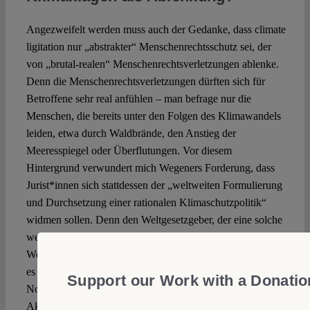
Angezweifelt werden muss auch der Gedanke, dass climate
ligitation nur „abstrakter“ Menschenrechtsschutz sei, der
von „brutal-realen“ Menschenrechtsverletzungen ablenke.
Denn die Menschenrechtsverletzungen dürften sich für
Betroffene sehr real anfühlen – man befrage nur die
Menschen, die bereits unter den Folgen des Klimawandels
leiden, etwa durch Waldbrände, den Anstieg der
Meeresspiegel oder Überflutungen. Vor diesem
Hintergrund verwundert mich Wegeners Forderung, dass
Jurist*innen sich stattdessen der „weltweiten Formulierung
und Durchsetzung einer rationalen Klimaschutzpolitik“
widmen sollen. Denn den Weltgesetzgeber, der eine solche
weltweite Formulierung verbindlich festschreiben oder den
Weltgerichtshof, der eine solche durchsetzen könnte, gibt
es nicht. Vielmehr anerkennt das Pariser Abkommen die
Support our Work with a Donatio
Notwendigkeit des Tätigwerdens verschiedenster
Akteur*innen auf allen Ebenen, v.a. der nationalen (Art. 4