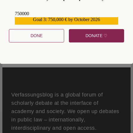
750000
Goal 3: 750,000 € by October 2026
559159
DONE
DONATE ♡
3
Verfassungsblog is a global forum of
scholarly debate at the interface of
academy and society. We open up debates
in public law – internationally,
interdisciplinary and open access.