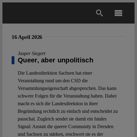
Skip
to
Toggl
content
Navig
Main
16 April 2026
About
Jasper Siegert
Queer, aber unpolitisch
Projects
Die Landesdirektion Sachsen hat einer
Veranstaltung rund um den CSD die
Versammlungseigenschaft abgesprochen. Das kann
Open Access
schwere Folgen für die Veranstaltung haben. Dabei
macht es sich die Landesdirektion in ihrer
Begründung rechtlich zu einfach und entscheidet zu
Authors
pauschal. Zugleich sendet sie damit ein fatales
Signal: Anstatt die queere Community in Dresden
Spotlight
und Sachsen zu stärken, erschwert sie es der