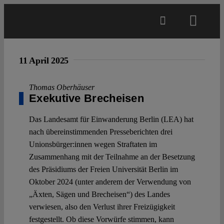
Skip
to
Toggl
content
Navig
Main
11 April 2025
About
Thomas Oberhäuser
Exekutive Brecheisen
Projects
Das Landesamt für Einwanderung Berlin (LEA) hat
nach übereinstimmenden Presseberichten drei
Unionsbürger:innen wegen Straftaten im
Open Access
Zusammenhang mit der Teilnahme an der Besetzung
des Präsidiums der Freien Universität Berlin im
Oktober 2024 (unter anderem der Verwendung von
Authors
„Äxten, Sägen und Brecheisen“) des Landes
verwiesen, also den Verlust ihrer Freizügigkeit
Spotlight
festgestellt. Ob diese Vorwürfe stimmen, kann