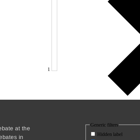
1
Generic filters
ebate at the
Hidden label
ebates in