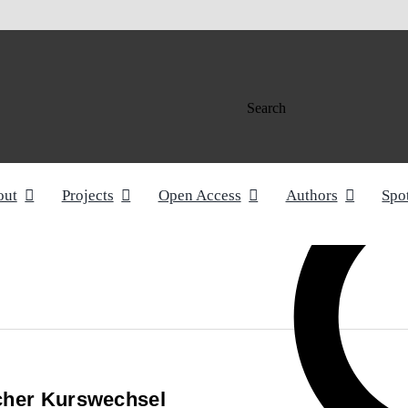
Search
out
Projects
Open Access
Authors
Spo
cher Kurswechsel