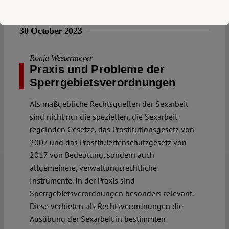
30 October 2023
Ronja Westermeyer
Praxis und Probleme der
Sperrgebietsverordnungen
Als maßgebliche Rechtsquellen der Sexarbeit
sind nicht nur die speziellen, die Sexarbeit
regelnden Gesetze, das Prostitutionsgesetz von
2007 und das Prostituiertenschutzgesetz von
2017 von Bedeutung, sondern auch
allgemeinere, verwaltungsrechtliche
Instrumente. In der Praxis sind
Sperrgebietsverordnungen besonders relevant.
Diese verbieten als Rechtsverordnungen die
Ausübung der Sexarbeit in bestimmten