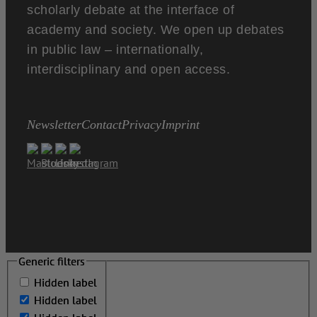
scholarly debate at the interface of
academy and society. We open up debates
in public law – internationally,
interdisciplinary and open access.
Newsletter
Contact
Privacy
Imprint
Generic filters
Generic filters
Hidden label
Hidden label
Hidden label
Hidden label