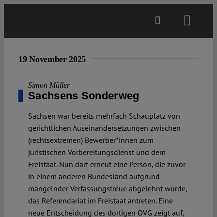
Skip
to
Toggl
content
Navig
Main
19 November 2025
About
Simon Müller
Sachsens Sonderweg
Projects
Sachsen war bereits mehrfach Schauplatz von
gerichtlichen Auseinandersetzungen zwischen
(rechtsextremen) Bewerber*innen zum
Open Access
juristischen Vorbereitungsdienst und dem
Freistaat. Nun darf erneut eine Person, die zuvor
in einem anderen Bundesland aufgrund
Authors
mangelnder Verfassungstreue abgelehnt wurde,
das Referendariat im Freistaat antreten. Eine
Spotlight
neue Entscheidung des dortigen OVG zeigt auf,