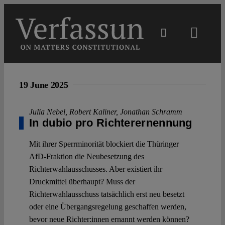
Skip
to
content
Toggl
Navig
Main
19 June 2025
About
Julia Nebel
,
Robert Kaliner
,
Jonathan Schramm
In dubio pro Richterernennung
Projects
Mit ihrer Sperrminorität blockiert die Thüringer
AfD-Fraktion die Neubesetzung des
Open Access
Richterwahlausschusses. Aber existiert ihr
Druckmittel überhaupt? Muss der
Richterwahlausschuss tatsächlich erst neu besetzt
Authors
oder eine Übergangsregelung geschaffen werden,
bevor neue Richter:innen ernannt werden können?