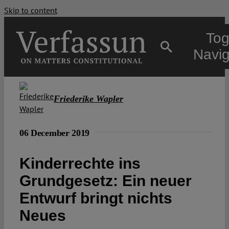
Skip to content
Tog
Navig
Main
Friederike Wapler
About
06 December 2019
Projects
Kinderrechte ins
Grundgesetz: Ein neuer
Open Access
Entwurf bringt nichts
Neues
Authors