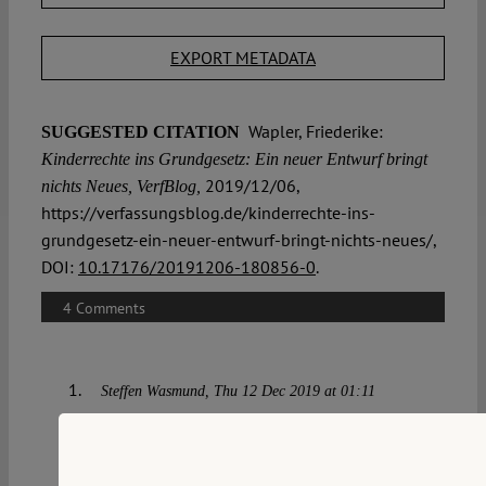
EXPORT METADATA
Wapler, Friederike:
SUGGESTED CITATION
Kinderrechte ins Grundgesetz: Ein neuer Entwurf bringt
2019/12/06,
nichts Neues, VerfBlog,
https://verfassungsblog.de/kinderrechte-ins-
grundgesetz-ein-neuer-entwurf-bringt-nichts-neues/,
DOI:
10.17176/20191206-180856-0
.
4 Comments
Steffen Wasmund
Thu 12 Dec 2019 at 01:11
“Im Gesetzentwurf steht „angemessen“ statt
„vorrangig“, was zu Spekulationen darüber