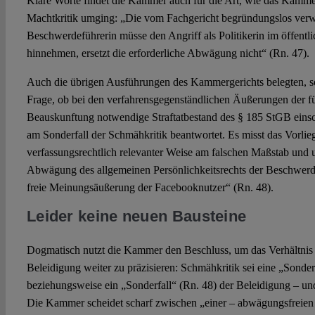
Klare Worte findet die Kammer auch für die Art, wie das Kamme
Machtkritik umging: „Die vom Fachgericht begründungslos ver
Beschwerdeführerin müsse den Angriff als Politikerin im öffen
hinnehmen, ersetzt die erforderliche Abwägung nicht“ (Rn. 47).
Auch die übrigen Ausführungen des Kammergerichts belegten, so
Frage, ob bei den verfahrensgegenständlichen Äußerungen der fü
Beauskunftung notwendige Straftatbestand des § 185 StGB einschl
am Sonderfall der Schmähkritik beantwortet. Es misst das Vorli
verfassungsrechtlich relevanter Weise am falschen Maßstab und u
Abwägung des allgemeinen Persönlichkeitsrechts der Beschwerd
freie Meinungsäußerung der Facebooknutzer“ (Rn. 48).
Leider keine neuen Bausteine
Dogmatisch nutzt die Kammer den Beschluss, um das Verhältnis
Beleidigung weiter zu präzisieren: Schmähkritik sei eine „Sonde
beziehungsweise ein „Sonderfall“ (Rn. 48) der Beleidigung – und 
Die Kammer scheidet scharf zwischen „einer – abwägungsfreie