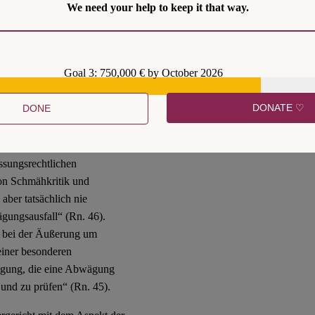
er fachgerichtlichen
We need your help to keep it that way.
 einmal so genau erläutert
Fachgerichte wollen so oder so
Goal 3: 750,000 € by October 2026
h, dass eine der Ausnahmen
achgerichte.
DONATE ♡
DONE
assungsrechtlichen
on Schmähkritik und
aber tatsächlich nie
ägungsausfall“ (Rn. 46).
ch bei der Äußerung um
einer besonderen
igung, die eine Abwägung
 und zu prüfen“ (Rn. 45).