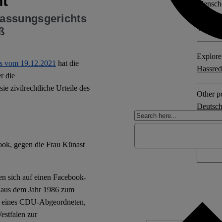
nt
Mensche
ist Sen
assungsgerichts
Tanzleh
ß
Explore 
s vom 19.12.2021
hat die
Hassred
r die
e zivilrechtliche Urteile des
Other po
Deutsch
2 comm
ook, gegen die Frau Künast
en sich auf einen Facebook-
 aus dem Jahr 1986 zum
e eines CDU-Abgeordneten,
estfalen zur