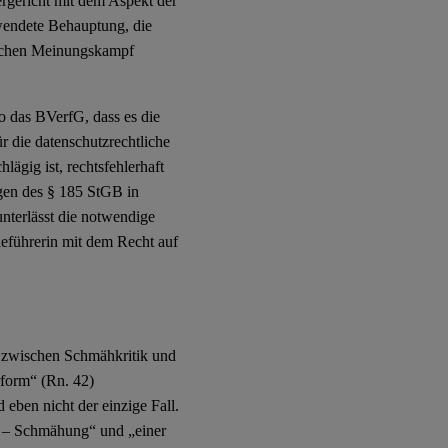
rgericht mit dem Aspekt der
wendete Behauptung, die
tlichen Meinungskampf
 das BVerfG, dass es die
r die datenschutzrechtliche
ägig ist, rechtsfehlerhaft
egen des § 185 StGB in
nterlässt die notwendige
eführerin mit dem Recht auf
 zwischen Schmähkritik und
rform“ (Rn. 42)
eben nicht der einzige Fall.
n – Schmähung“ und „einer