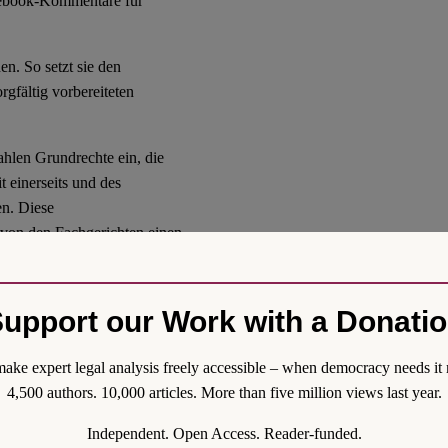
cebook-Kommentare für
n. So setzt sie den
rgfältig vorbereiteten
hlen Grundrechte ein, die
einerseits und des
en. Diese
t von den Fachgerichten einen
ln. (2.) Dann dürfen sie
rliegt, nämlich eine
. Sind nach gehaltvoller
upport our Work with a Donati
füllt, dürfen die
arf die Abwägung entfallen.
ake expert legal analysis freely accessible – when democracy needs it 
ältig zwischen
4,500 authors. 10,000 articles. More than five million views last year.
ter Berücksichtigung aller
anleitung aus dem Mai 2020
Independent. Open Access. Reader-funded.