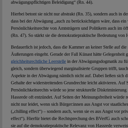
abwägungspflichtigen Beleidigung“ (Rn. 44).
Hierbei betont sie nicht nur abstrakt (Rn. 35), sondern auch in
dass bei der Abwägung „auch zu berücksichtigen wäre, dass ein
Persönlichkeitsrechte von Amtsträgern und Politikern auch im öffe
(Rn. 47). So stärkt sie die demokratiepraktische Bedeutung von 
Bedauerlich ist jedoch, dass die Kammer an keiner Stelle auf die
Äußerungen eingeht. Gerade der Fall Künast hätte Gelegenheit g
gleichheitsrechtliche Leerstelle
in der Abwägungsdogmatik zu fül
gleich, sondern überwiegend marginalisierte Gruppen trifft, tauch
Aspekte in der Abwägung nämlich nicht auf. Dabei ließen sich di
Gehalte der widerstreitenden Grundrechte leicht aktivieren. Auf 
Persönlichkeitsrechts würde so jene strukturelle Diskriminierung s
Hassrede oft entzündet. Auf Seiten der Meinungsfreiheit würde r
nicht nur leidet, wenn sich Bürger:innen aus Angst vor staatlic
(„chilling effect“) – sondern auch, wenn sie es aus Angst vor pri
effect“). Hierfür bietet die Rechtsprechung des BVerfG auch sc
sie auf die demokratiepraktische Relevanz von Hassrede verweist