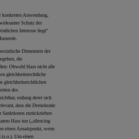
 der konkreten Anwendung,
 wirksamer Schutz der
ntlichen Interesse liegt“
Hassrede.
 sexistische Dimension der
egeben, die
len: Obwohl Hass nicht alle
en gleichheitsrechtliche
e gleichheitsrechtlichen
Seiten des
ichtbar, entlang derer sich
elevant, dass die Demokratie
hen Sanktionen zurückziehen
vatem Hass tun („silencing
hon einen Ansatzpunkt, wenn
 (s.o.). Um einen