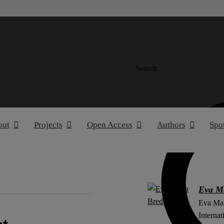
Search
out
Projects
Open Access
Authors
Spo
Eva Ma
Eva Mar
Internat