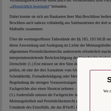
Verfassungsbeschwerde hinsichtlich der verbleibenden zehn Fa
„
offensichtlich begründet
“ befunden.
Dabei konnte sie sich am Baukasten ihrer Mai-Beschlüsse bediene
Beschluss auch nahezu vollständig aus Satzbausteinen der dort so
Maßstäbe zusammen:
Über die wertungsoffenen Tatbestände der §§ 185, 193 StGB stra
deren Anwendung und Auslegung im Lichte der Meinungsfreiheit 
allgemeinen Persönlichkeitsrechts andererseits erforderlich mach
interpretationsleitende Berücksichtigung der Grundrechte forder
Dreischritt: (1.) Erst müssen sie den Sinn der Äußerungen ermitte
prüfen, ob eine der drei Ausnahme vom Abwägungserfordernis vo
Schmähkritik, Formalbeleidigung oder Menschenwürdeverletzung
S
Begründung die strengen Voraussetzungen einer der Ausnahmen er
Fachgerichte also einen Shortcut nehmen – dann, und nur dann d
We m
(3.) Andernfalls müssen die Fachgerichte im dritten Schritt sorgf
Meinungsfreiheit und Persönlichkeitsrecht abwägen, und zwar un
Umstände des Einzelfalls, die das BVerfG in seiner Bedienungs