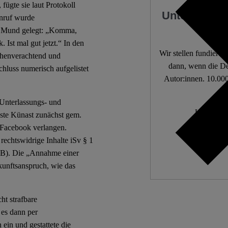
fügte sie laut Protokoll
Unterstützen
nruf wurde
en Mund gelegt: „Komma,
 Ist mal gut jetzt.“ In den
Wir stellen fundierte
henverachtend und
dann, wenn die De
hluss numerisch aufgelistet
Autor:innen. 10.000
Unterlassungs- und
Unabhängi
ste Künast zunächst gem.
Wir zä
 Facebook verlangen.
rechtswidrige Inhalte iSv § 1
GB). Die „Annahme einer
kunftsanspruch, wie das
ht strafbare
es dann per
in und gestattete die