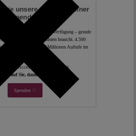
 Sie unsere Arbeit mit einer
Spende
 juristische Analysen frei zur Verfügung – gerade
mokratie sie am dringendsten braucht. 4.500
 Beiträge. Mehr als fünf Millionen Aufrufe im
letzten Jahr.
g. Open Access. Spendenfinanziert.
hlen auf Sie, damit es so bleibt.
Spenden ♡