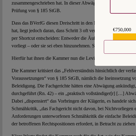
zusammengeschrieben hat. In dieser Abwägung liegt der Kern jed
Prüfung von § 185 StGB.
Dass das BVerfG diesen Dreischritt in den Mai-Beschlüssen noch
€750,000
hat, liegt jedoch daran, dass Schritt 3 oft vergessen wird. Viele 
€559,159
per Shortcut entscheiden: Entweder die Äußerung ist so drastisc
vorliegt – oder sie sei eben hinzunehmen. So auch die Berliner F
Hierfür hat ihnen die Kammer nun die Leviten gelesen:
Die Kammer kritisiert das „Fehlverständnis hinsichtlich der verf
Voraussetzungen“ von § 185 StGB, nämlich die Ineinssetzung v
Beleidigung. Die Fachgerichte hätten eine Abwägung ankündigt, 
durchgeführt (Rn. 42) – ein „praktisch vollständiger[r] […] Abw
Dabei „dispensiert“ das Vorbringen der Klägerin, es handele si
Schmähkritik, „das Fachgericht nicht davon, bei Nichtvorliegen 
Anforderungen unterworfenen Schmähkritik die einfache Beleid
der betroffenen Rechtspositionen erfordert, in Betracht zu ziehen