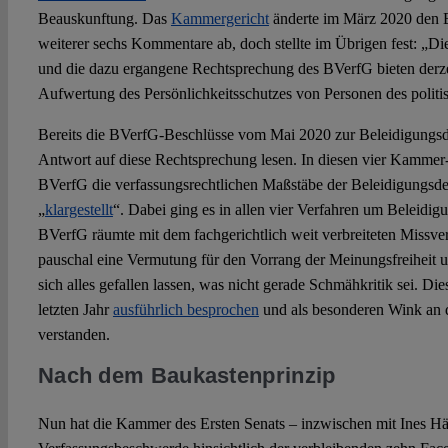
Beauskunftung. Das
Kammergericht
änderte im März 2020 den B
weiterer sechs Kommentare ab, doch stellte im Übrigen fest: „D
und die dazu ergangene Rechtsprechung des BVerfG bieten derze
Aufwertung des Persönlichkeitsschutzes von Personen des politis
Bereits die BVerfG-Beschlüsse vom Mai 2020 zur Beleidigungsdo
Antwort auf diese Rechtsprechung lesen. In diesen vier Kammer
BVerfG die verfassungsrechtlichen Maßstäbe der Beleidigungsdeli
„
klargestellt
“. Dabei ging es in allen vier Verfahren um Beleid
BVerfG räumte mit dem fachgerichtlich weit verbreiteten Missver
pauschal eine Vermutung für den Vorrang der Meinungsfreiheit u
sich alles gefallen lassen, was nicht gerade Schmähkritik sei. D
letzten Jahr
ausführlich besprochen
und als besonderen Wink an d
verstanden.
Nach dem Baukastenprinzip
Nun hat die Kammer des Ersten Senats – inzwischen mit Ines Här