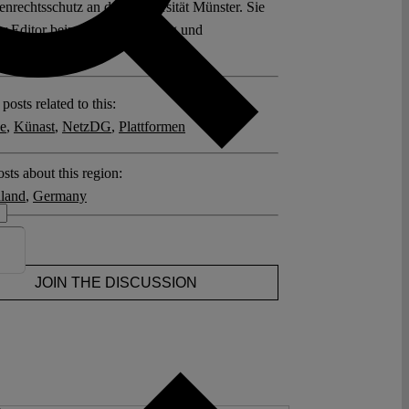
nrechtsschutz an der Universität Münster. Sie
ior Editor beim Verfassungsblog und
rerin.
posts related to this:
e
,
Künast
,
NetzDG
,
Plattformen
sts about this region:
land
,
Germany
ents
JOIN THE DISCUSSION