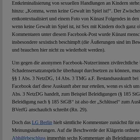
Entkriminalisierung von sexuellen Handlungen an Kindern stehe, 
hinzu: „Komma, wenn keine Gewalt im Spiel ist!“. Der Zwische
entkontextualisiert und einem Foto von Künast Folgendes in d
wenn keine Gewalt im Spiel ist, ist Sex mit Kindern doch ganz ok.
Kommentaren unter diesem Facebook-Post wurde Künast mensc
insbesondere sexistisch beschimpft (die Äußerungen sind im Besc
und brauchen hier nicht zu wiederholt werden).
Um gegen die anonymen Facebook-Nutzer:innen zivilrechtliche 
Schadensersatzansprüche überhaupt durchsetzen zu können, mus
§§ 1 Abs. 3 NetzDG, 14 Abs. 3 TMG a.F. Bestandsauskunft bei
Facebook darf diese Auskunft aber nur erteilen, wenn es sich um 
Abs. 3 NetzDG handelt, zum Beispiel Beleidigungen (§ 185 St
Beleidigung nach § 185 StGB“ ist also der „Schlüssel“ zum Aus
BVerfG anschaulich schreibt (Rn. 29).
Doch das
LG Berlin
hielt sämtliche Kommentare zunächst für nic
Meinungsäußerungen. Auf die Beschwerde der Klägerin ordnete 
Abhilfebeschluss
immerhin sechs Kommentare als Beleidigungen e