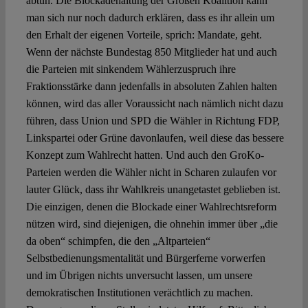
abtun. Die Blockadehaltung der Großen Koalition kann
man sich nur noch dadurch erklären, dass es ihr allein um
den Erhalt der eigenen Vorteile, sprich: Mandate, geht.
Wenn der nächste Bundestag 850 Mitglieder hat und auch
die Parteien mit sinkendem Wählerzuspruch ihre
Fraktionsstärke dann jedenfalls in absoluten Zahlen halten
können, wird das aller Voraussicht nach nämlich nicht dazu
führen, dass Union und SPD die Wähler in Richtung FDP,
Linkspartei oder Grüne davonlaufen, weil diese das bessere
Konzept zum Wahlrecht hatten. Und auch den GroKo-
Parteien werden die Wähler nicht in Scharen zulaufen vor
lauter Glück, dass ihr Wahlkreis unangetastet geblieben ist.
Die einzigen, denen die Blockade einer Wahlrechtsreform
nützen wird, sind diejenigen, die ohnehin immer über „die
da oben“ schimpfen, die den „Altparteien“
Selbstbedienungsmentalität und Bürgerferne vorwerfen
und im Übrigen nichts unversucht lassen, um unsere
demokratischen Institutionen verächtlich zu machen.