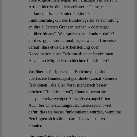
viele Abgeordnete liegen soll. Einziger Hinweis im
Artikel hier ist die nicht erläuterte These, mehr
parlamentarische “Hinterbänkler” “die
Funktionsfähigkeit des Bundestags als Versammlung
an ihre äußersten Grenzen treiben – oder sogar
darüber hinaus”. Was spricht denn konkret dafür?
Gibt es, ggf. international, irgendwelche Hinweise
darauf, dass etwa die Arbeitsteilung oder
Koordination einer Fraktion ab einer bestimmten
Anzahl an Mitgliedern schlechter funktioniert?
Worüber es übrigens viele Berichte gibt, sind
überlastete Bundestagsabgeordnete (zumal kleinerer
Fraktionen), die aller Voraussicht nach besser
arbeiten (“funktionieren”) könnten, wenn sie
beispielsweise weniger Ausschüssen angehörten.
Auch bei Untersuchungsausschüssen spricht viel
dafür, dass sie besser funktionieren würden, wenn die
Beteiligten sich stärker darauf konzentrieren
könnten.
Für eine Antwort wäre ich dankbar.