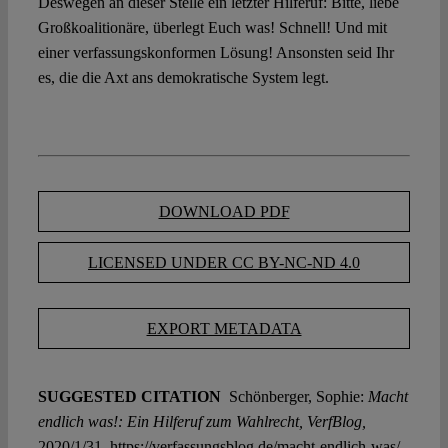
Deswegen an dieser Stelle ein letzter Hilferuf: Bitte, liebe
Großkoalitionäre, überlegt Euch was! Schnell! Und mit
einer verfassungskonformen Lösung! Ansonsten seid Ihr
es, die die Axt ans demokratische System legt.
DOWNLOAD PDF
LICENSED UNDER CC BY-NC-ND 4.0
EXPORT METADATA
SUGGESTED CITATION
Schönberger, Sophie:
Macht
endlich was!: Ein Hilferuf zum Wahlrecht, VerfBlog,
2020/1/31, https://verfassungsblog.de/macht-endlich-was/,