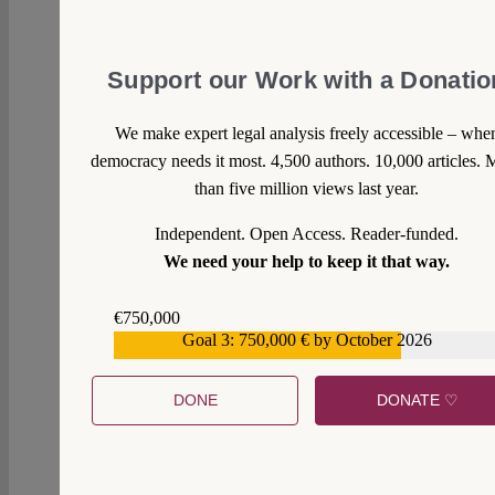
Sowohl die finanzielle als auch die logistische
Belastung durch hunderte Ausgleichsmandate
könnte man auch einfach dadurch mildern,
Support our Work with a Donatio
dass man für jeden zusätzlichen Abgeordneten
die in den letzten Jahrzehnten stark
überproportional gestiegene Mitarbeiter- und
We make expert legal analysis freely accessible – whe
Fraktionsfinanzierung so kürzt, dass zwei
democracy needs it most. 4,500 authors. 10,000 articles. 
Abgeordneten- oder Fraktionsmitarbeiter
than five million views last year.
weniger eingestellt werden können. (Natürlich
gleichmäßig verteilt auf alle Abgeordneten,
Independent. Open Access. Reader-funded.
nicht nur die “überhängenden”).
We need your help to keep it that way.
Die höhere Zahl an Abgeordneten muss und
kann dann halt ein paar Dinge mehr selbst
€750,000
Goal 3: 750,000 € by October 2026
erledigen…
€559,159
Reply
DONE
DONATE ♡
Velo Fisch
Tue 4 Feb 2020 at 01:29