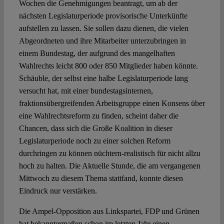
Wochen die Genehmigungen beantragt, um ab der
nächsten Legislaturperiode provisorische Unterkünfte
Spotlight
aufstellen zu lassen. Sie sollen dazu dienen, die vielen
Abgeordneten und ihre Mitarbeiter unterzubringen in
einem Bundestag, der aufgrund des mangelhaften
Wahlrechts leicht 800 oder 850 Mitglieder haben könnte.
Schäuble, der selbst eine halbe Legislaturperiode lang
versucht hat, mit einer bundestagsinternen,
fraktionsübergreifenden Arbeitsgruppe einen Konsens über
eine Wahlrechtsreform zu finden, scheint daher die
Chancen, dass sich die Große Koalition in dieser
Legislaturperiode noch zu einer solchen Reform
durchringen zu können nüchtern-realistisch für nicht allzu
hoch zu halten. Die Aktuelle Stunde, die am vergangenen
Mittwoch zu diesem Thema stattfand, konnte diesen
Eindruck nur verstärken.
Die Ampel-Opposition aus Linkspartei, FDP und Grünen
hat bekanntermaßen schon im letzten Jahr einen