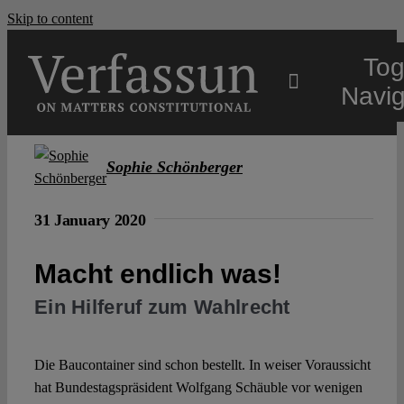
Skip to content
Tog
Navig
Main
Sophie Schönberger
About
31 January 2020
Macht endlich was!
Projects
Ein Hilferuf zum Wahlrecht
Open Access
Die Baucontainer sind schon bestellt. In weiser Voraussicht
hat Bundestagspräsident Wolfgang Schäuble vor wenigen
Authors