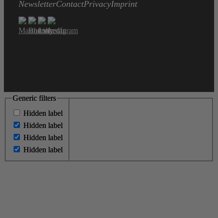
Newsletter
Contact
Privacy
Imprint
Generic filters
Generic filters
Hidden label
Hidden label
Hidden label
Hidden label
Hidden label
Hidden label
Hidden label
Hidden label