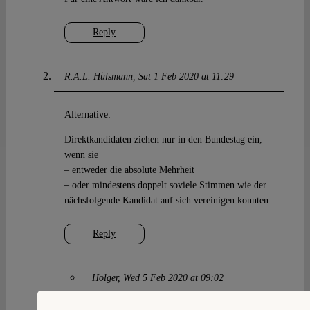
Reply
R.A.L. Hülsmann
Sat 1 Feb 2020 at 11:29
Alternative:
Direktkandidaten ziehen nur in den Bundestag ein,
wenn sie
– entweder die absolute Mehrheit
– oder mindestens doppelt soviele Stimmen wie der
nächsfolgende Kandidat auf sich vereinigen konnten.
Reply
Holger
Wed 5 Feb 2020 at 09:02