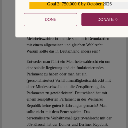
verfassungsgemäß bei dem bis zu 49% der Stimmen
Goal 3: 750,000 € by October 2026
€559,159
unberücksichtigt bleiben würden. Warum sollten
dann das jetzige Wahlrecht nicht verfassungsgemäß
DONE
DONATE ♡
sein bei dem allenfalls 15% der Stimmen nicht
berücksichtigt werden? In anderen Ländern wie
Frankreich, UK und den USA gibt es das
Mehrheitswahlrecht und sie sind auch Demokratien
mit einem allgemeinen und gleichen Wahlrecht.
Warum sollte das in Deutschland anders sein?
Entweder man führt ein Mehrheitswahlrecht ein um
eine stabile Regierung und ein funktionierendes
Parlament zu haben oder man hat ein
(personalisiertes) Verhältnismäßigkeitswahlrecht mit
einer Mindestschwelle um die Zersplitterung des
Parlaments zu gewährleisten! Deutschland hat mit
einem zersplitterten Parlament in der Weimarer
Republik keine guten Erfahrungen gemacht! Man
sollte nicht mit dem Feuer spielen! Das
personalisierte Verhältnsmäßigkeitswahlrecht mit der
5%-Klausel hat der Bonner und Berliner Republik