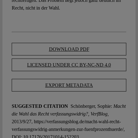
rechtfertigen. Das Problem liegt jedoch ganz deutlich im
Recht, nicht in der Wahl.
DOWNLOAD PDF
LICENSED UNDER CC BY-NC-ND 4.0
EXPORT METADATA
SUGGESTED CITATION
Schönberger, Sophie:
Macht
die Wahl das Recht verfassungswidrig?, VerfBlog,
2013/9/27, https://verfassungsblog.de/macht-wahl-recht-
verfassungswidrig-anmerkungen-zur-fuenfprozenthuerde/,
DOI:
10.17176/20171014-152203
.