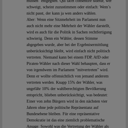
müssen” entgegnen. Qui tacet consentire sidetur, wer
schweigt, scheint zuzustimmen oder einfach: Wem’s
nicht passt, der kann ja wen anders wählen.
Aber: Wenn eine Sitzmehrheit im Parlament nun
auch nicht mehr eine Mehrheit der Wähler darstellt,
wird es auch für die Politik in Sachen rechtfertigung
schwierig. Denn ein Wähler, dessen Stimme
abgegeben wurde, aber bei der Ergebnisermittlung
unberücksichtigt bleibt, wird einfach nicht politisch
vertreten. Niemand kann bei einem FDP, AfD oder
Piraten-Wähler nach dieser Wahl behaupten, dass er
von irgendwem im Parlament “mitvertreten” wird.
Denn er wollte offensichtlich von jemand anderem
vertreten werden. Knapp 15% der Wähler, was
ungefähr 10% der wahlberechtigten Bevölkerung
entspricht, blieben unberücksichtigt, was bedeutet:
Einer von zehn Bürgern wird in den nächsten vier
Jahren ohne jede politische Repräsentanz auf
Bundesebene bleiben. Für eine repräsentative
Demokratie ist das eine ziemlich problematische
Ansage. Sowohl was die Vertretung der Wähler als