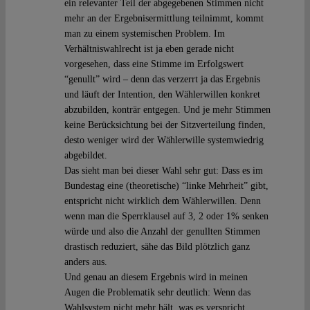
ein relevanter Teil der abgegebenen Stimmen nicht
mehr an der Ergebnisermittlung teilnimmt, kommt
man zu einem systemischen Problem. Im
Verhältniswahlrecht ist ja eben gerade nicht
vorgesehen, dass eine Stimme im Erfolgswert
“genullt” wird – denn das verzerrt ja das Ergebnis
und läuft der Intention, den Wählerwillen konkret
abzubilden, konträr entgegen. Und je mehr Stimmen
keine Berücksichtung bei der Sitzverteilung finden,
desto weniger wird der Wählerwille systemwiedrig
abgebildet.
Das sieht man bei dieser Wahl sehr gut: Dass es im
Bundestag eine (theoretische) “linke Mehrheit” gibt,
entspricht nicht wirklich dem Wählerwillen. Denn
wenn man die Sperrklausel auf 3, 2 oder 1% senken
würde und also die Anzahl der genullten Stimmen
drastisch reduziert, sähe das Bild plötzlich ganz
anders aus.
Und genau an diesem Ergebnis wird in meinen
Augen die Problematik sehr deutlich: Wenn das
Wahlsystem nicht mehr hält, was es verspricht,