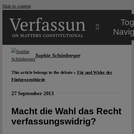
Skip to content
Tog
Navig
Main
Sophie Schönberger
About
This article belongs to the debate »
Für und Wider der
Fünfprozenthürde
Projects
27 September 2013
Macht die Wahl das Recht
Open Access
verfassungswidrig?
Authors