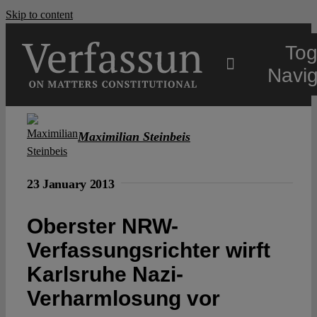
Skip to content
Tog
Navig
Main
Maximilian Steinbeis
About
23 January 2013
Projects
Oberster NRW-
Verfassungsrichter wirft
Open Access
Karlsruhe Nazi-
Verharmlosung vor
Authors