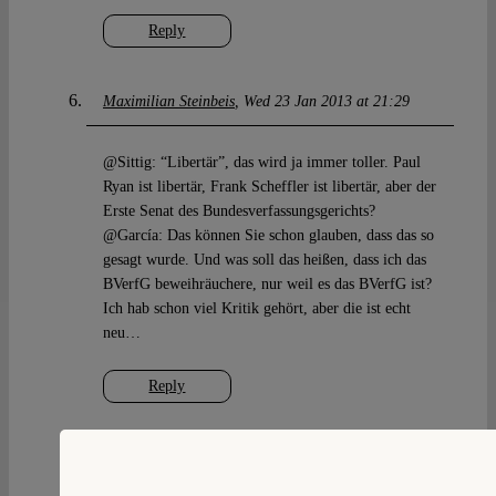
Reply
Maximilian Steinbeis
Wed 23 Jan 2013 at 21:29
@Sittig: “Libertär”, das wird ja immer toller. Paul
Ryan ist libertär, Frank Scheffler ist libertär, aber der
Erste Senat des Bundesverfassungsgerichts?
@García: Das können Sie schon glauben, dass das so
gesagt wurde. Und was soll das heißen, dass ich das
BVerfG beweihräuchere, nur weil es das BVerfG ist?
Ich hab schon viel Kritik gehört, aber die ist echt
neu…
Reply
O. García
Wed 23 Jan 2013 at 22:09