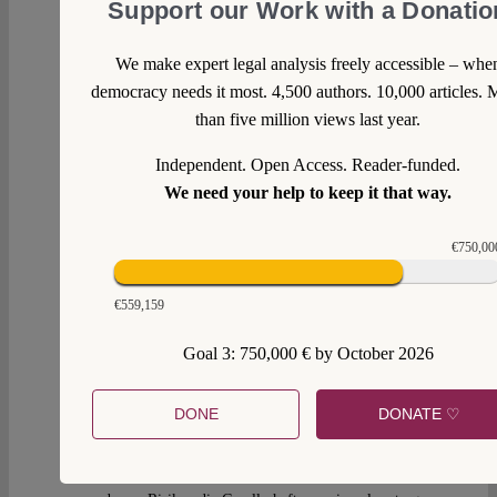
Support our Work with a Donatio
@Steinbeis:
Ich habe nicht Sie gemeint mit Beweihräuchern. Ich
We make expert legal analysis freely accessible – whe
kenne und schätze Ihre differenzierende Haltung zur
democracy needs it most. 4,500 authors. 10,000 articles. 
Rechtsprechung des BVerfG. Ich meine die Tendenz
than five million views last year.
von vielen Leuten, das BVerfG als Urquell der
juristischen Weisheit zu sehen, als Hohenpriester des
Independent. Open Access. Reader-funded.
Rechts, und im Konflikt mit anderen Gerichten ohne
We need your help to keep it that way.
weiteres seine Meinung für die richtige zu halten
(von § 31 Abs. 1 BVerfGG, dessen Reichweite ich
für oft überschätzt halte, hier nicht zu reden).
€750,00
Reply
€559,159
Goal 3: 750,000 € by October 2026
NLG
Thu 24 Jan 2013 at 12:14
DONE
DONATE ♡
Wohl kaum wären die Entscheidungen des BVerfG
davon beeinflusst. Vorhandensein und Intension von
Extremismus sind ein gesellschaftliches Korrektiv,