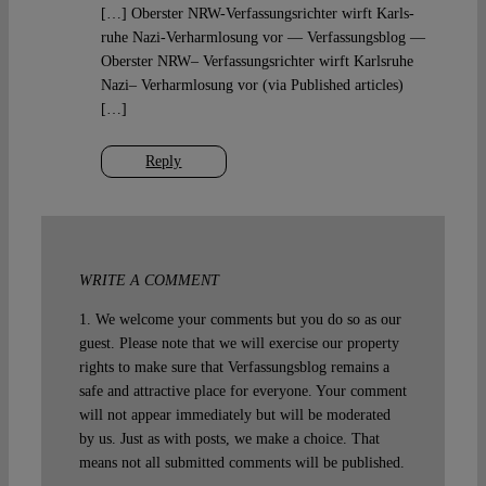
[…] Obers­ter NRW-Verfassungsrichter wirft Karls­
ruhe Nazi-Verharmlosung vor — Ver­fas­sungs­blog —
Obers­ter NRW– Ver­fas­sungs­rich­ter wirft Karls­ruhe
Nazi– Ver­harm­lo­sung vor (via Publis­hed arti­cles)
[…]
Reply
WRITE A COMMENT
1. We welcome your comments but you do so as our
guest. Please note that we will exercise our property
rights to make sure that Verfassungsblog remains a
safe and attractive place for everyone. Your comment
will not appear immediately but will be moderated
by us. Just as with posts, we make a choice. That
means not all submitted comments will be published.