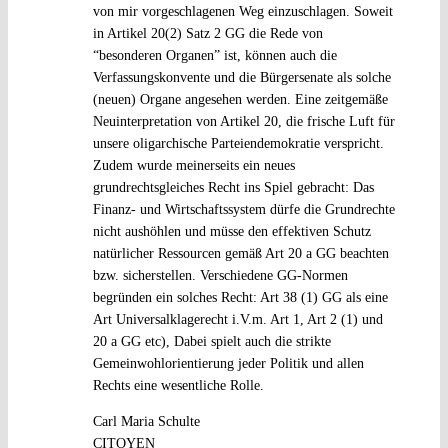
von mir vorgeschlagenen Weg einzuschlagen. Soweit
in Artikel 20(2) Satz 2 GG die Rede von
“besonderen Organen” ist, können auch die
Verfassungskonvente und die Bürgersenate als solche
(neuen) Organe angesehen werden. Eine zeitgemäße
Neuinterpretation von Artikel 20, die frische Luft für
unsere oligarchische Parteiendemokratie verspricht.
Zudem wurde meinerseits ein neues
grundrechtsgleiches Recht ins Spiel gebracht: Das
Finanz- und Wirtschaftssystem dürfe die Grundrechte
nicht aushöhlen und müsse den effektiven Schutz
natürlicher Ressourcen gemäß Art 20 a GG beachten
bzw. sicherstellen. Verschiedene GG-Normen
begründen ein solches Recht: Art 38 (1) GG als eine
Art Universalklagerecht i.V.m. Art 1, Art 2 (1) und
20 a GG etc), Dabei spielt auch die strikte
Gemeinwohlorientierung jeder Politik und allen
Rechts eine wesentliche Rolle.
Carl Maria Schulte
CITOYEN