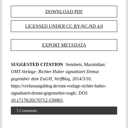
DOWNLOAD PDF
LICENSED UNDER CC BY-NC-ND 4.0
EXPORT METADATA
SUGGESTED CITATION
Steinbeis, Maximilian:
OMT-Vorlage: Richter Huber signalisiert Demut
gegenüber dem EuGH, VerfBlog,
2014/3/10,
https://verfassungsblog.de/omt-vorlage-richter-huber-
signalisiert-demut-gegenueber-eugh/, DOI:
10.17176/20170712-150903
.
5 Comments