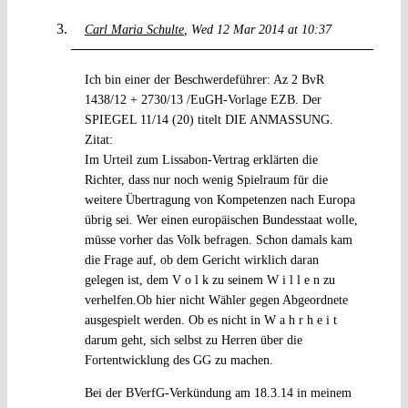
Carl Maria Schulte
Wed 12 Mar 2014 at 10:37
Ich bin einer der Beschwerdeführer: Az 2 BvR
1438/12 + 2730/13 /EuGH-Vorlage EZB. Der
SPIEGEL 11/14 (20) titelt DIE ANMASSUNG.
Zitat:
Im Urteil zum Lissabon-Vertrag erklärten die
Richter, dass nur noch wenig Spielraum für die
weitere Übertragung von Kompetenzen nach Europa
übrig sei. Wer einen europäischen Bundesstaat wolle,
müsse vorher das Volk befragen. Schon damals kam
die Frage auf, ob dem Gericht wirklich daran
gelegen ist, dem V o l k zu seinem W i l l e n zu
verhelfen.Ob hier nicht Wähler gegen Abgeordnete
ausgespielt werden. Ob es nicht in W a h r h e i t
darum geht, sich selbst zu Herren über die
Fortentwicklung des GG zu machen.
Bei der BVerfG-Verkündung am 18.3.14 in meinem