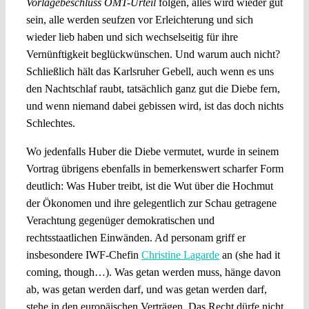
Vorlagebeschluss OMT-Urteil
folgen, alles wird wieder gut
sein, alle werden seufzen vor Erleichterung und sich
wieder lieb haben und sich wechselseitig für ihre
Vernünftigkeit beglückwünschen. Und warum auch nicht?
Schließlich hält das Karlsruher Gebell, auch wenn es uns
den Nachtschlaf raubt, tatsächlich ganz gut die Diebe fern,
und wenn niemand dabei gebissen wird, ist das doch nichts
Schlechtes.
Wo jedenfalls Huber die Diebe vermutet, wurde in seinem
Vortrag übrigens ebenfalls in bemerkenswert scharfer Form
deutlich: Was Huber treibt, ist die Wut über die Hochmut
der Ökonomen und ihre gelegentlich zur Schau getragene
Verachtung gegenüger demokratischen und
rechtsstaatlichen Einwänden. Ad personam griff er
insbesondere IWF-Chefin
Christine Lagarde
an (she had it
coming, though…). Was getan werden muss, hänge davon
ab, was getan werden darf, und was getan werden darf,
stehe in den europäischen Verträgen. Das Recht dürfe nicht