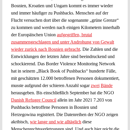
Bosnien, Kroatien und Ungarn kommt es immer wieder
und immer häufiger zu Pushbacks. Menschen auf der
Flucht versuchen dort über die sogenannte „grüne Grenze“
zu kommen und werden nach einigen Kilometern innerhalb
der Europäischen Union
aufgegriffen, brutal
zusammengeschlagen und unter Androhung von Gewalt
wieder zurück nach Bosnien gebracht
. Die Zahlen und die
Entwicklungen der letzten Jahre sind beeindruckend und
schockierend. Das Border Violence Monitoring Network
hat in seinem „Black Book of Pushbacks“ hunderte Fälle,
mit geschätzten 12.000 betroffenen Personen dokumentiert,
musste aufgrund der schieren Anzahl sogar
zwei
Bände
herausgeben. Bis einschließlich September hat die NGO
Danish Refugee Council
allein im Jahr 2021 7.203 von
Pushbacks betroffene Personen in Bosnien und
Herzegowina registriert. Die Datenreihen der NGO zeigen
akribisch,
wie lange und wie alltäglich
diese
Menschenrechtsverletzungen sind. Und auch hier reicht die