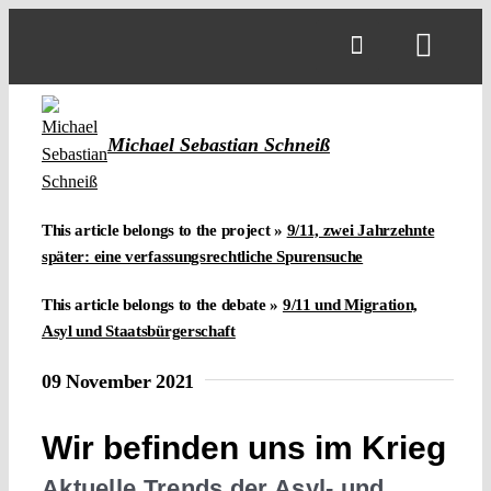
Skip
to
Toggl
content
Navig
Michael Sebastian Schneiß
This article belongs to the project »
9/11, zwei Jahrzehnte
später: eine verfassungsrechtliche Spurensuche
This article belongs to the debate »
9/11 und Migration,
Asyl und Staatsbürgerschaft
09 November 2021
Wir befinden uns im Krieg
Aktuelle Trends der Asyl- und