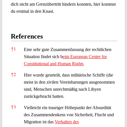
dich nicht am Grenzübertritt hindern konnten, hier kommst
du erstmal in den Knast.
References
References
↑
1
Eine sehr gute Zusammenfassung der rechtlichen
Situation findet sich b
eim European Center for
Constitutional and Human Rights
↑
2
Hier wurde geurteilt, dass militärische Schiffe (die
meist in den zivilen Vereinbarungen ausgenommen
sind, Menschen unrechtmäßig nach Libyen
zurückgebracht hatten.
↑
3
Vielleicht ein trauriger Höhepunkt der Absurdität
des Zusammendenkens von Sicherheit, Flucht und
Migration ist das
Verhalten des