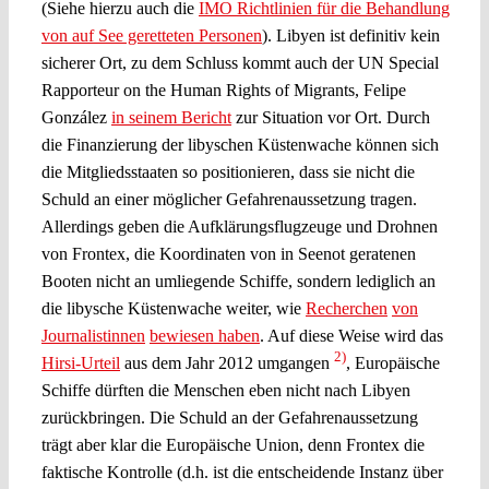
(Siehe hierzu auch die
IMO
Richtlinien für die Behandlung
von auf See geretteten Personen
). Libyen ist definitiv kein
sicherer Ort, zu dem Schluss kommt auch der UN Special
Rapporteur on the Human Rights of Migrants, Felipe
González
in seinem Bericht
zur Situation vor Ort. Durch
die Finanzierung der libyschen Küstenwache können sich
die Mitgliedsstaaten so positionieren, dass sie nicht die
Schuld an einer möglicher Gefahrenaussetzung tragen.
Allerdings geben die Aufklärungsflugzeuge und Drohnen
von Frontex, die Koordinaten von in Seenot geratenen
Booten nicht an umliegende Schiffe, sondern lediglich an
die libysche Küstenwache weiter, wie
Recherchen
von
Journalistinnen
bewiesen haben
. Auf diese Weise wird das
2)
Hirsi-Urteil
aus dem Jahr 2012 umgangen
, Europäische
Schiffe dürften die Menschen eben nicht nach Libyen
zurückbringen. Die Schuld an der Gefahrenaussetzung
trägt aber klar die Europäische Union, denn Frontex die
faktische Kontrolle (d.h. ist die entscheidende Instanz über