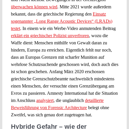
überwachen können wird
. Mitte 2021 wurde außerdem
bekannt, dass die griechische Regierung den
Einsatz
sogenannter „Long Range Acoustic Devices“ (LRADs)
testet
. In einem wie ein Werbe-Video anmutenden Beitrag
erklärt ein griechischer Polizist unverfroren
, wozu die
Waffe dient: Menschen mithilfe von Gewalt daran zu
hindern, Europa zu erreichen. Eigentlich fehlt nur noch,
dass an Europas Grenzen mit scharfer Munition auf
wehrlose Schutzsuchende geschossen wird, doch auch dies
ist schon geschehen. Anfang März 2020 erschossen
griechische Grenzschutzbeamte nachweislich mindestens
einen Menschen, der versuchte einen Grenzübergang am
Evros zu passieren. Amnesty International hat die Situation
im Anschluss
analysiert
, die unglaublich
detaillierte
Beweisführung von Forensic Architecture
belegt ohne
Zweifel, was sich genau dort zugetragen hat.
Hybride Gefahr – wie der