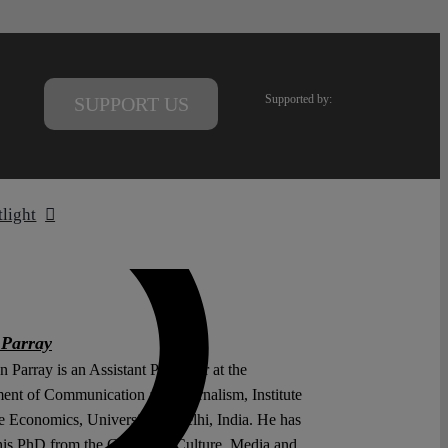
Supported by:
SUPPORT US
tlight
 Parray
 Parray is an Assistant Professor at the
ent of Communication and Journalism, Institute
 Economics, University of Delhi, India. He has
his PhD from the Centre for Culture, Media and