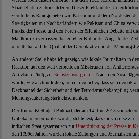
Staatsfeinden zu konspirieren. Dieser Kreislauf der Unterdrück
von Indiens Randgebieten wie Kaschmir und dem Nordosten deutl
Streitigkeiten mit Nachbarländern wie Pakistan und China verwi
Praxis, der Presse und den Foren der öffentlichen Debatte mit d
Maulkorb zu verpassen, hat zu einer Kultur der Angst in der Zivilg
unmittelbar auf die Qualität der Demokratie und der Meinungsfrei
An anderer Stelle habe ich gezeigt, wie lokale Journalisten in de
Reaktion auf den weit verbreiteten Missbrauch von Antiterrorges
Aktivisten häufig zur
Selbstzensur greifen
. Nach den Anschläge
wurde, wie auch in Indien, immer deutlicher, dass sich demokrat
Deckmantel der Sicherheit und der Terrorismusbekämpfung verste
Meinungsäußerung stark einschränken.
Der Journalist Shujaat Bukhari, der am 14. Juni 2018 vor seinem
Unbekannten ermordet wurde, stellte fest, dass die Gesetze zu
indischen Staat systematisch zur
Unterdrückung der Presse in K
den 1990er Jahren wurden lokale Zeitungen und Journalisten unt