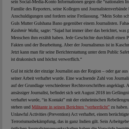
sein Social-Media-Konto Informationen gegen die “nationalen Int
Familie des Reporters, seine Kollegen und Journalistenverbände b
Anschuldigungen und fordern seine Freilassung. “Mein Sohn sch
Guls Mutter Gulshana Bano gegenüber einem Journalisten. Fah
Kashmir Walla,
sagte: “Sajad hat immer über das berichtet, was pa
Menschen ihm erzählt haben. Jede Geschichte durchläuft einen 
Fakten und der Bearbeitung. Aber der Journalismus ist in Kaschm
Jetzt kann man für seine Berichterstattung unter dem Public Safe
ist drakonisch und höchst verwerflich.“
Gul ist nicht der einzige Journalist aus der Region – oder gar au
seiner Arbeit verhaftet wurde. Eine wachsende Zahl von Journal
auf der Grundlage verschiedener Rechtsvorschriften angeklagt. As
ansässiger Journalist, befindet sich seit August 2018 im Gefängni
verhaftet wurde, “in Kontakt” mit der einheimischen Rebelleng
stehen und
Militante in seinen Berichten “verherrlicht”
zu haben.
Unlawful Activities (Prevention) Act verhaftet, einem berüchtigt
Terrorismusbekämpfung, das in ganz Indien gilt. Sein Arbeitgeber
örtlichen Journalistengewerkschaften haben die Vorwürfe bestritt