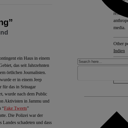
Governa
research
ung”
anthrop
media.
und
Other po
Indien
kontingent ein Haus in einem
No Com
ebiet, das seit Jahrzehnten
em örtlichen Journalisten.
wurde er in einem Jeep
 für das in Srinagar
et, wurde nach dem Public
von Aktivisten in Jammu und
n “
Fake Tweets
”
tte. Die Polizei war der
des Landes schadeten und dass