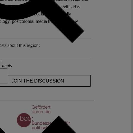
nce, Jamia Millia Islamia, New Delhi. His
 interests include media history, media
ology, postcolonial media theory, and new
sts about this region:
ments
JOIN THE DISCUSSION