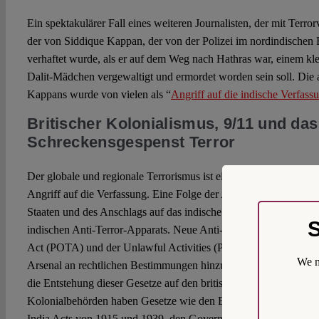
Ein spektakulärer Fall eines weiteren Journalisten, der mit Terrorv
der von Siddique Kappan, der von der Polizei im nordindischen 
verhaftet wurde, als er auf dem Weg nach Hathras war, einem kle
Dalit-Mädchen vergewaltigt und ermordet worden sein soll. Die 
Kappans wurde von vielen als “
Angriff auf die indische Verfass
Britischer Kolonialismus, 9/11 und das
Schreckensgespenst Terror
Der globale und regionale Terrorismus ist ein wichtiger Hinter
Angriff auf die Verfassung. Eine Folge der Anschläge vom 11. S
Staaten und des Anschlags auf das indische Parlament am 13. D
S
indischen Anti-Terror-Apparats. Neue Anti-Terror-Gesetze wie d
Act (POTA) und der Unlawful Activities (Prevention) Act (UA
We m
Arsenal an rechtlichen Bestimmungen hinzugefügt. Kritische Rec
die Entstehung dieser Gesetze auf den britischen Kolonialismus 
Kolonialbehörden haben Gesetze wie den East India Company A
India Acts von 1915 und 1939, den Government of India Act vo