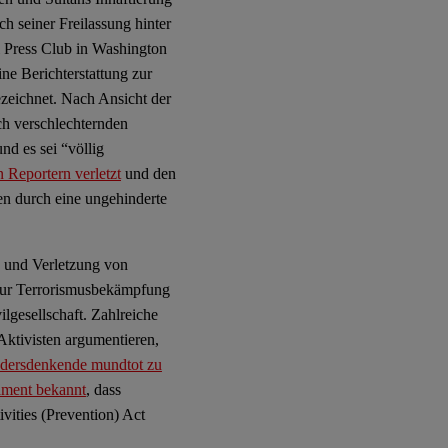
h seiner Freilassung hinter
l Press Club in Washington
e Berichterstattung zur
zeichnet. Nach Ansicht der
ch verschlechternden
d es sei “völlig
 Reportern verletzt
und den
n durch eine ungehinderte
g und Verletzung von
zur Terrorismusbekämpfung
ilgesellschaft. Zahlreiche
Aktivisten argumentieren,
dersdenkende mundtot zu
ament bekannt
, dass
ities (Prevention) Act