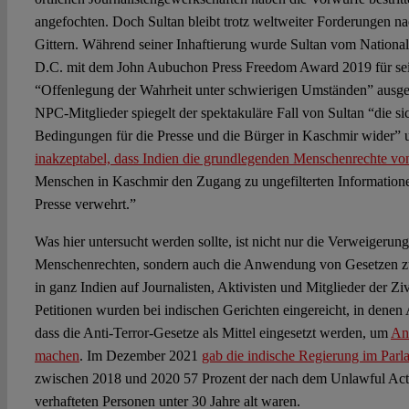
angefochten. Doch Sultan bleibt trotz weltweiter Forderungen nac
Gittern. Während seiner Inhaftierung wurde Sultan vom Nationa
D.C. mit dem John Aubuchon Press Freedom Award 2019 für sein
“Offenlegung der Wahrheit unter schwierigen Umständen” ausge
NPC-Mitglieder spiegelt der spektakuläre Fall von Sultan “die si
Bedingungen für die Presse und die Bürger in Kaschmir wider” un
inakzeptabel, dass Indien die grundlegenden Menschenrechte von
Menschen in Kaschmir den Zugang zu ungefilterten Informatione
Presse verwehrt.”
Was hier untersucht werden sollte, ist nicht nur die Verweigerun
Menschenrechten, sondern auch die Anwendung von Gesetzen 
in ganz Indien auf Journalisten, Aktivisten und Mitglieder der Ziv
Petitionen wurden bei indischen Gerichten eingereicht, in denen 
dass die Anti-Terror-Gesetze als Mittel eingesetzt werden, um
An
machen
. Im Dezember 2021
gab die indische Regierung im Parl
zwischen 2018 und 2020 57 Prozent der nach dem Unlawful Activ
verhafteten Personen unter 30 Jahre alt waren.