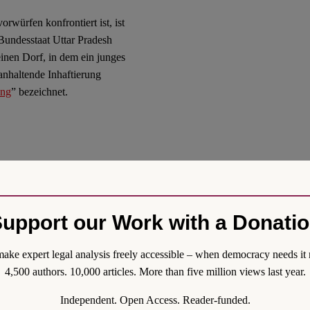
orwürfen konfrontiert ist, ist
Bundesstaat Uttar Pradesh
inen Dorf, in dem ein junges
anhaltende Inhaftierung
ung
” bezeichnet.
grund für diesen zunehmenden
eptember in den Vereinigten
ezember war die Stärkung des
upport our Work with a Donati
er Prevention of Terrorism
PA) wurden dem bestehenden
ake expert legal analysis freely accessible – when democracy needs it 
htswissenschaftler führen
4,500 authors. 10,000 articles. More than five million views last year.
zurück. Die
ct von 1784, die Defence of
Independent. Open Access. Reader-funded.
n 1919, den Rowlatt Act von