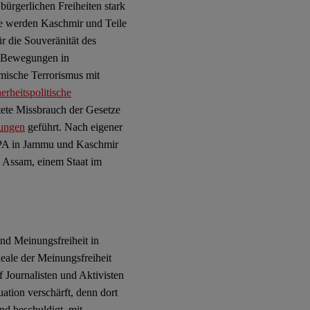
ürgerlichen Freiheiten stark
fe werden Kaschmir und Teile
r die Souveränität des
en-Bewegungen in
amische Terrorismus mit
erheitspolitische
tete Missbrauch der Gesetze
zungen
geführt. Nach eigener
SPA in Jammu und Kaschmir
n Assam, einem Staat im
nd Meinungsfreiheit in
deale der Meinungsfreiheit
 Journalisten und Aktivisten
uation verschärft, denn dort
nd beschuldigt, mit