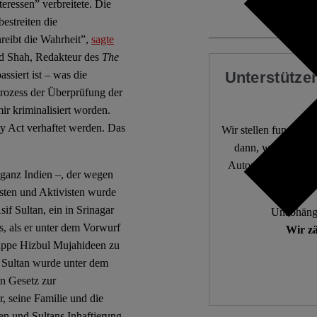
eressen” verbreitete. Die
estreiten die
reibt die Wahrheit”,
sagte
ad Shah, Redakteur des
The
Unterstützen
ssiert ist – was die
Prozess der Überprüfung der
ir kriminalisiert worden.
ty Act verhaftet werden. Das
Wir stellen fundierte
dann, wenn die De
Autor:innen. 10.000
s ganz Indien –, der wegen
isten und Aktivisten wurde
if Sultan, ein in Srinagar
Unabhängi
s, als er unter dem Vorwurf
Wir zä
ruppe Hizbul Mujahideen zu
 Sultan wurde unter dem
en Gesetz zur
, seine Familie und die
en und Sultans Inhaftierung