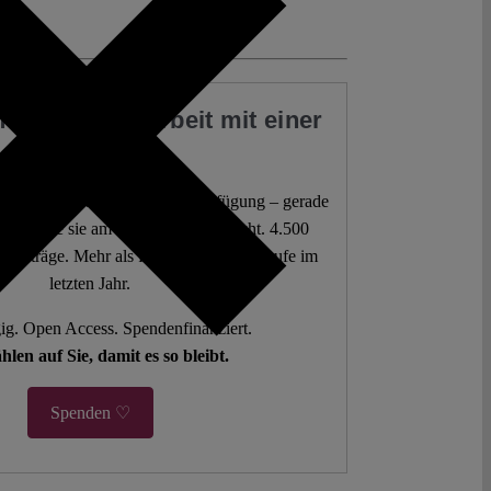
 Sie unsere Arbeit mit einer
Spende
 juristische Analysen frei zur Verfügung – gerade
mokratie sie am dringendsten braucht. 4.500
 Beiträge. Mehr als fünf Millionen Aufrufe im
letzten Jahr.
g. Open Access. Spendenfinanziert.
hlen auf Sie, damit es so bleibt.
Spenden ♡