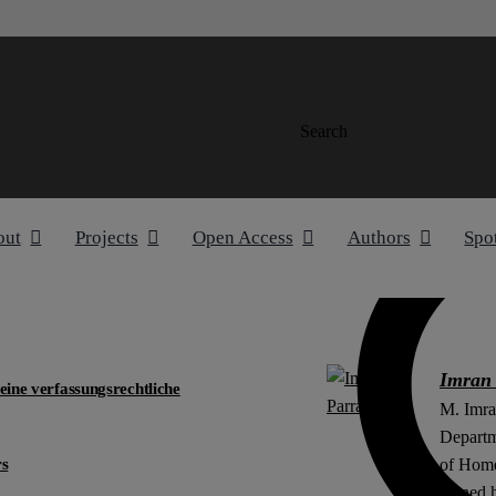
Search
out
Projects
Open Access
Authors
Spo
Imran
 eine verfassungsrechtliche
M. Imran
Departm
rs
of Home
earned 