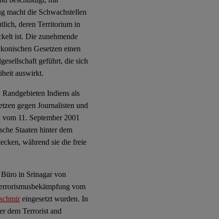
ung macht die Schwachstellen
ich, deren Territorium in
ckelt ist. Die zunehmende
rakonischen Gesetzen einen
esellschaft geführt, die sich
heit auswirkt.
n Randgebieten Indiens als
etzen gegen Journalisten und
n vom 11. September 2001
ische Staaten hinter dem
cken, während sie die freie
 Büro in Srinagar von
r Terrorismusbekämpfung vom
aschmir
eingesetzt wurden. In
er dem Terrorist and