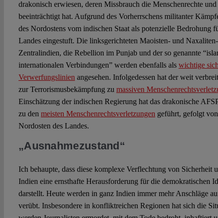
drakonisch erwiesen, deren Missbrauch die Menschenrechte und b
beeinträchtigt hat. Aufgrund des Vorherrschens militanter Kämp
des Nordostens vom indischen Staat als potenzielle Bedrohung fü
Landes eingestuft. Die linksgerichteten Maoisten- und Naxalit
Zentralindien, die Rebellion im Punjab und der so genannte “isl
internationalen Verbindungen” werden ebenfalls als
wichtige sich
Verwerfungslinien
angesehen. Infolgedessen hat der weit verbrei
zur Terrorismusbekämpfung zu
massiven Menschenrechtsverlet
Einschätzung der indischen Regierung hat das drakonische AF
zu den
meisten Menschenrechtsverletzungen
geführt, gefolgt vo
Nordosten des Landes.
„Ausnahmezustand“
Ich behaupte, dass diese komplexe Verflechtung von Sicherheit u
Indien eine ernsthafte Herausforderung für die demokratischen I
darstellt. Heute werden in ganz Indien immer mehr Anschläge auf
verübt. Insbesondere in konfliktreichen Regionen hat sich die Sit
werden Journalisten ermordet, mit dem Tode bedroht, inhaftiert u