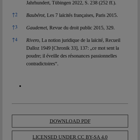
Jahrhundert, Tübingen 2022, S. 238 (252 ff.).
↑
2
Baubérot
, Les 7 laïcités françaises, Paris 2015.
↑
3
Gaudemet
, Revue du droit public 2015, 329.
↑
4
Rivero
, La notion juridique de la laïcité, Recueil
Dalloz 1949 [Chronik 33], 137: „ce mot sent la
poudre; il éveille des résonances passionnelles
contradictoires“.
DOWNLOAD PDF
LICENSED UNDER CC BY-SA 4.0