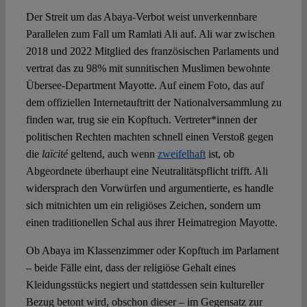
Der Streit um das Abaya-Verbot weist unverkennbare
Parallelen zum Fall um Ramlati Ali auf. Ali war zwischen
2018 und 2022 Mitglied des französischen Parlaments und
vertrat das zu 98% mit sunnitischen Muslimen bewohnte
Übersee-Department Mayotte. Auf einem Foto, das auf
dem offiziellen Internetauftritt der Nationalversammlung zu
finden war, trug sie ein Kopftuch. Vertreter*innen der
politischen Rechten machten schnell einen Verstoß gegen
die
laïcité
geltend, auch wenn
zweifelhaft
ist, ob
Abgeordnete überhaupt eine Neutralitätspflicht trifft. Ali
widersprach den Vorwürfen und argumentierte, es handle
sich mitnichten um ein religiöses Zeichen, sondern um
einen traditionellen Schal aus ihrer Heimatregion Mayotte.
Ob Abaya im Klassenzimmer oder Kopftuch im Parlament
– beide Fälle eint, dass der religiöse Gehalt eines
Kleidungsstücks negiert und stattdessen sein kultureller
Bezug betont wird, obschon dieser – im Gegensatz zur