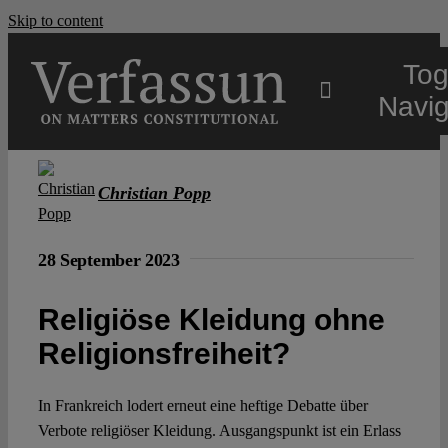
Skip to content
Tog
Navig
Main
Christian Popp
About
28 September 2023
Projects
Religiöse Kleidung ohne
Religionsfreiheit?
Open Access
In Frankreich lodert erneut eine heftige Debatte über
Verbote religiöser Kleidung. Ausgangspunkt ist ein Erlass
Authors