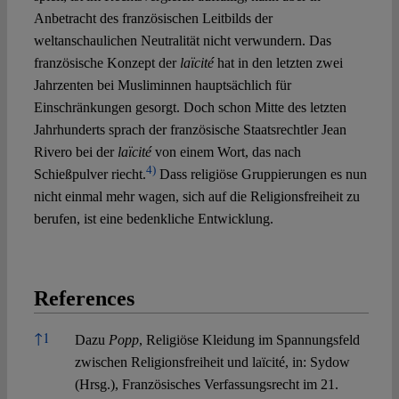
Anbetracht des französischen Leitbilds der
weltanschaulichen Neutralität nicht verwundern. Das
französische Konzept der
laïcité
hat in den letzten zwei
Jahrzenten bei Musliminnen hauptsächlich für
Einschränkungen gesorgt. Doch schon Mitte des letzten
Jahrhunderts sprach der französische Staatsrechtler Jean
Rivero bei der
laïcité
von einem Wort, das nach
4)
Schießpulver riecht.
Dass religiöse Gruppierungen es nun
nicht einmal mehr wagen, sich auf die Religionsfreiheit zu
berufen, ist eine bedenkliche Entwicklung.
References
References
↑
1
Dazu
Popp
, Religiöse Kleidung im Spannungsfeld
zwischen Religionsfreiheit und laïcité, in: Sydow
(Hrsg.), Französisches Verfassungsrecht im 21.