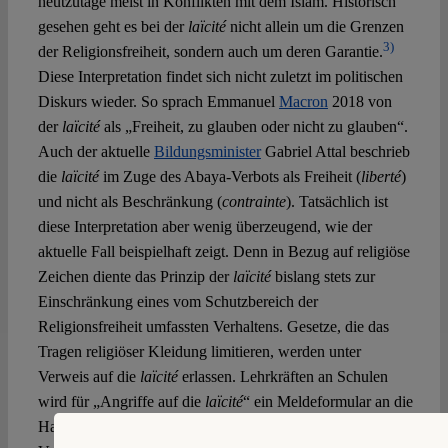
heutzutage meist in Konflikten mit dem Islam. Historisch
gesehen geht es bei der
laïcité
nicht allein um die Grenzen
3)
der Religionsfreiheit, sondern auch um deren Garantie.
Diese Interpretation findet sich nicht zuletzt im politischen
Diskurs wieder. So sprach Emmanuel
Macron
2018 von
der
laïcité
als „Freiheit, zu glauben oder nicht zu glauben“.
Auch der aktuelle
Bildungsminister
Gabriel Attal beschrieb
die
laïcité
im Zuge des Abaya-Verbots als Freiheit (
liberté
)
und nicht als Beschränkung (
contrainte
). Tatsächlich ist
diese Interpretation aber wenig überzeugend, wie der
aktuelle Fall beispielhaft zeigt. Denn in Bezug auf religiöse
Zeichen diente das Prinzip der
laïcité
bislang stets zur
Einschränkung eines vom Schutzbereich der
Religionsfreiheit umfassten Verhaltens. Gesetze, die das
Tragen religiöser Kleidung limitieren, werden unter
Verweis auf die
laïcité
erlassen. Lehrkräften an Schulen
wird für „Angriffe auf die
laïcité
“ ein Meldeformular an die
Hand gegeben. Selbst private Unternehmen haben in der