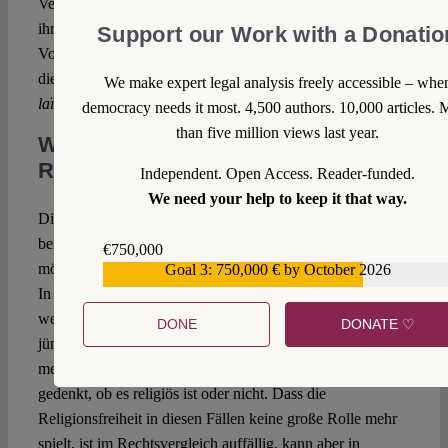
Vergangenheit versucht, das Tragen von Kopftüchern in
ihren Betrieben unter Verweis auf die
laïcité
zu verbieten.
Support our Work with a Donatio
Vor diesem Hintergrund darf man in Zweifel ziehen, dass
die an den Schultüren abgewiesenen Musliminnen die
We make expert legal analysis freely accessible – whe
laïcité
tatsächlich als Ausdruck von Freiheit empfanden.
democracy needs it most. 4,500 authors. 10,000 articles. 
than five million views last year.
Was bleibt von der
Religionsfreiheit?
Independent. Open Access. Reader-funded.
We need your help to keep it that way.
Die neue Dienstanweisung bestätigt den in Frankreich
bereits seit Längerem verfolgten Kurs, religiöse Kleidung
€750,000
möglichst weitgehend aus der Öffentlichkeit zu verbannen.
Goal 3: 750,000 € by October 2026
€559,159
In den Schulen ist dieses Bestreben gesellschaftlich
weitgehend akzeptiert. Neu und bemerkenswert ist das
DONE
DONATE ♡
jüngste Verbot insofern, als dass ein Ministerium bei einem
mehrdeutigen Kleidungsstück nunmehr selbst einzuteilen
gedenkt, ob es religiös ist oder nicht. Dass die
Religionsfreiheit in diesen Fällen keine große Rolle mehr
spielt, ist im Rechtsvergleich auffällig, kann aber in