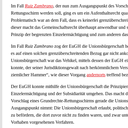
Im Fall
Ruiz Zambrano
, der nun zum Ausgangspunkt des Vorschl
Rettungsschirm werden soll, ging es um ein Aufenthaltsrecht qu
Problematisch war an dem Fall, dass es keinerlei grenzüberschre
dieser macht das Gemeinschaftsrecht überhaupt anwendbar und s
Prinzip der begrenzten Einzelermächtigung und zum anderen das P
Im Fall
Ruiz Zambrano
zog der EuGH die Unionsbürgerschaft he
es auf einen solchen grenzüberschreitenden Bezug gar nicht an
Unionsbürgerschaft war das Vehikel, mittels dessen der EuGH ein
konnte, der seiner Jurisdiktionsgewalt nach herkömmlichem Vers
ziemlicher Hammer“, wie dieser Vorgang
andernorts
treffend bez
Der EuGH konnte mithilfe der Unionsbürgerschaft die Prinzipien
Einzelermächtigung und der Subsidiarität umgehen. Das macht d
Vorschlag eines Grundrechte-Rettungsschirms gerade die Union
Ausgangspunkt nimmt: Die Unionsbürgerschaft erlaubt, politisch
zu befördern, die dort zuvor nicht zu finden waren, und zwar un
Vorhaben vorgesehenen Verfahren.