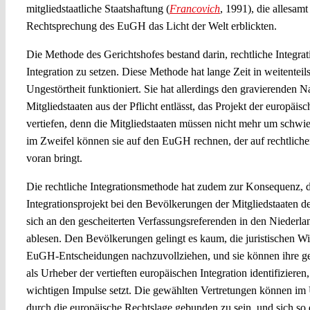
mitgliedstaatliche Staatshaftung (
Francovich
, 1991), die allesamt
Rechtsprechung des EuGH das Licht der Welt erblickten.
Die Methode des Gerichtshofes bestand darin, rechtliche Integrati
Integration zu setzen. Diese Methode hat lange Zeit in weitentei
Ungestörtheit funktioniert. Sie hat allerdings den gravierenden Na
Mitgliedstaaten aus der Pflicht entlässt, das Projekt der europäisc
vertiefen, denn die Mitgliedstaaten müssen nicht mehr um schwi
im Zweifel können sie auf den EuGH rechnen, der auf rechtlich
voran bringt.
Die rechtliche Integrationsmethode hat zudem zur Konsequenz, 
Integrationsprojekt bei den Bevölkerungen der Mitgliedstaaten der
sich an den gescheiterten Verfassungsreferenden in den Niederla
ablesen. Den Bevölkerungen gelingt es kaum, die juristischen 
EuGH-Entscheidungen nachzuvollziehen, und sie können ihre ge
als Urheber der vertieften europäischen Integration identifiziere
wichtigen Impulse setzt. Die gewählten Vertretungen können im 
durch die europäische Rechtslage gebunden zu sein, und sich so