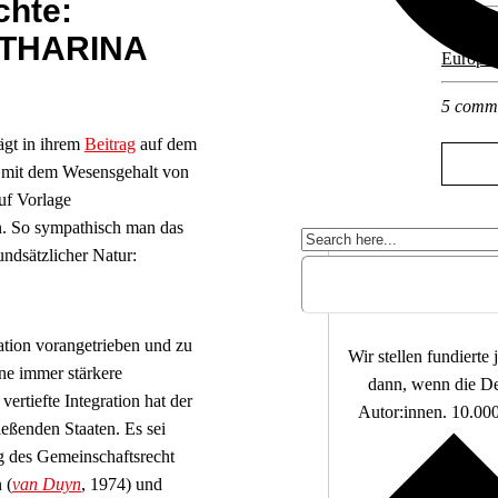
chte:
Other po
ATHARINA
Europa
5 comm
gt in ihrem
Beitrag
auf dem
t mit dem Wesensgehalt von
uf Vorlage
en. So sympathisch man das
ndsätzlicher Natur:
Unterstützen
ation vorangetrieben und zu
Wir stellen fundierte
ine immer stärkere
dann, wenn die De
ertiefte Integration hat der
Autor:innen. 10.000
eßenden Staaten. Es sei
g des Gemeinschaftsrecht
 (
van Duyn
, 1974) und
Unabhängi