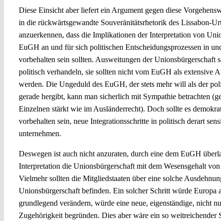
Diese Einsicht aber liefert ein Argument gegen diese Vorgehens
in die rückwärtsgewandte Souveränitätsrhetorik des Lissabon-Urt
anzuerkennen, dass die Implikationen der Interpretation von Uni
EuGH an und für sich politischen Entscheidungsprozessen in und
vorbehalten sein sollten. Ausweitungen der Unionsbürgerschaft so
politisch verhandeln, sie sollten nicht vom EuGH als extensive 
werden. Die Ungeduld des EuGH, der stets mehr will als der poli
gerade hergibt, kann man sicherlich mit Sympathie betrachten (g
Einzelnen stärkt wie im Ausländerrecht). Doch sollte es demokrat
vorbehalten sein, neue Integrationsschritte in politisch derart sen
unternehmen.
Deswegen ist auch nicht anzuraten, durch eine dem EuGH überla
Interpretation die Unionsbürgerschaft mit dem Wesensgehalt von
Vielmehr sollten die Mitgliedstaaten über eine solche Ausdehnun
Unionsbürgerschaft befinden. Ein solcher Schritt würde Europa 
grundlegend verändern, würde eine neue, eigenständige, nicht nur
Zugehörigkeit begründen. Dies aber wäre ein so weitreichender Sc