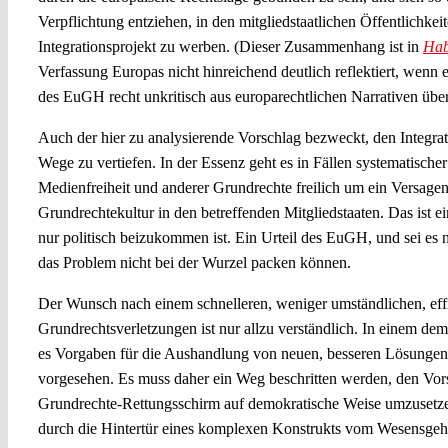
Verpflichtung entziehen, in den mitgliedstaatlichen Öffentlichkei
Integrationsprojekt zu werben. (Dieser Zusammenhang ist in
Ha
Verfassung Europas nicht hinreichend deutlich reflektiert, wenn
des EuGH recht unkritisch aus europarechtlichen Narrativen übe
Auch der hier zu analysierende Vorschlag bezweckt, den Integrat
Wege zu vertiefen. In der Essenz geht es in Fällen systematische
Medienfreiheit und anderer Grundrechte freilich um ein Versage
Grundrechtekultur in den betreffenden Mitgliedstaaten. Das ist e
nur politisch beizukommen ist. Ein Urteil des EuGH, und sei es 
das Problem nicht bei der Wurzel packen können.
Der Wunsch nach einem schnelleren, weniger umständlichen, ef
Grundrechtsverletzungen ist nur allzu verständlich. In einem de
es Vorgaben für die Aushandlung von neuen, besseren Lösungen, 
vorgesehen. Es muss daher ein Weg beschritten werden, den Vors
Grundrechte-Rettungsschirm auf demokratische Weise umzusetz
durch die Hintertür eines komplexen Konstrukts vom Wesensgeha