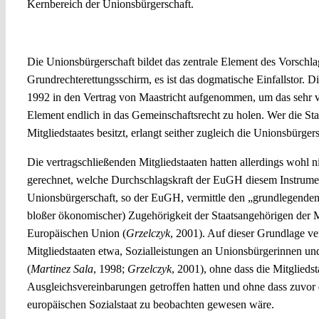
Kernbereich der Unionsbürgerschaft.
Die Unionsbürgerschaft als dogmatisches Einfallstor des Vorschl
Die Unionsbürgerschaft bildet das zentrale Element des Vorschla
Grundrechterettungsschirm, es ist das dogmatische Einfallstor. 
1992 in den Vertrag von Maastricht aufgenommen, um das sehr ve
Element endlich in das Gemeinschaftsrecht zu holen. Wer die Sta
Mitgliedstaates besitzt, erlangt seither zugleich die Unionsbürgers
Die vertragschließenden Mitgliedstaaten hatten allerdings wohl 
gerechnet, welche Durchschlagskraft der EuGH diesem Instrume
Unionsbürgerschaft, so der EuGH, vermittle den „grundlegenden St
bloßer ökonomischer) Zugehörigkeit der Staatsangehörigen der M
Europäischen Union (
Grzelczyk
, 2001). Auf dieser Grundlage ve
Mitgliedstaaten etwa, Sozialleistungen an Unionsbürgerinnen u
(
Martinez Sala
, 1998;
Grzelczyk
, 2001), ohne dass die Mitglieds
Ausgleichsvereinbarungen getroffen hatten und ohne dass zuvor d
europäischen Sozialstaat zu beobachten gewesen wäre.