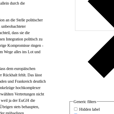
 allein durch die
Wir zä
on an die Stelle politischer
ls unbeobachteter
chteil, dass sie die
hen Integration politisch zu
erige Kompromisse ringen ‑
em Wege alles ins Lot und
dass dem europäischen
 Rückhalt fehlt. Das lässt
nden und Frankreich deutlich
Winkelzüge hochkomplexer
wählten Vertretungen nicht
n, weil ja der EuGH die
Generic filters
Übrigen stets behaupten,
Hidden label
 der mühseligen