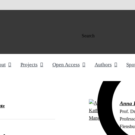
Search
out
Projects
Open Access
Authors
Spo
Anna 
hte
Prof. D
Profess
Flensbu