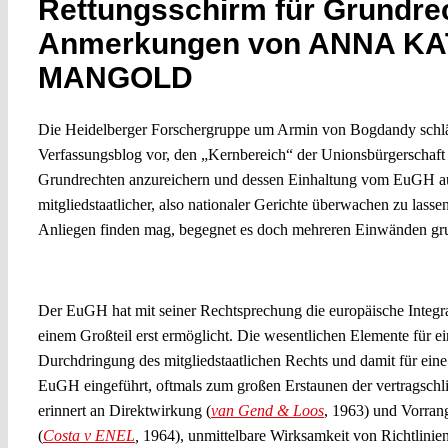
Rettungsschirm für Grundre
Anmerkungen von ANNA K
MANGOLD
Die Heidelberger Forschergruppe um Armin von Bogdandy schlä
Verfassungsblog vor, den „Kernbereich“ der Unionsbürgerschaf
Grundrechten anzureichern und dessen Einhaltung vom EuGH a
mitgliedstaatlicher, also nationaler Gerichte überwachen zu lass
Anliegen finden mag, begegnet es doch mehreren Einwänden gru
Verrechtlichung statt Politisierung als Integrationsmodus?
Der EuGH hat mit seiner Rechtsprechung die europäische Integr
einem Großteil erst ermöglicht. Die wesentlichen Elemente für e
Durchdringung des mitgliedstaatlichen Rechts und damit für eine v
EuGH eingeführt, oftmals zum großen Erstaunen der vertragschli
erinnert an Direktwirkung (
van Gend & Loos
, 1963) und Vorran
(
Costa v ENEL
,
1964), unmittelbare Wirksamkeit von Richtlinien