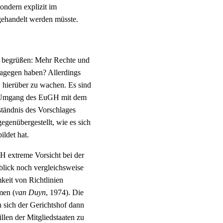
ondern explizit im
sgehandelt werden müsste.
 zu begrüßen: Mehr Rechte und
 dagegen haben? Allerdings
, hierüber zu wachen. Es sind
im Umgang des EuGH mit dem
tändnis des Vorschlages
gegenübergestellt, wie es sich
ildet hat.
GH extreme Vorsicht bei der
lick noch vergleichsweise
keit von Richtlinien
men (
van Duyn
, 1974). Die
 sich der Gerichtshof dann
len der Mitgliedstaaten zu