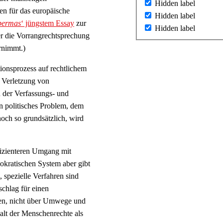
Hidden label
ten für das europäische
Hidden label
bermas
‘ jüngstem Essay
zur
Hidden label
 er die Vorrangrechtsprechung
rnimmt.)
ionsprozess auf rechtlichem
r Verletzung von
n der Verfassungs- und
in politisches Problem, dem
noch so grundsätzlich, wird
fizienteren Umgang mit
mokratischen System aber gibt
spezielle Verfahren sind
chlag für einen
en, nicht über Umwege und
lt der Menschenrechte als