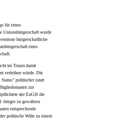
ags?
gs für einen
Die Unionsbürgerschaft wurde
rmisste bürgerschaftliche
atsbürgerschaft eines
chaft.
nicht im Traum damit
nt verleihen würde. Die
atus” politischer (statt
itgliedsstaaten zur
rpflichtete der EuGH die
nd -bürger zu gewähren
taaten entsprechende
er politische Wille zu einem