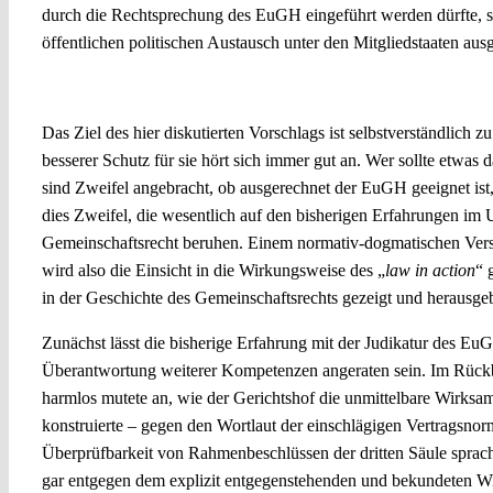
durch die Rechtsprechung des EuGH eingeführt werden dürfte, s
öffentlichen politischen Austausch unter den Mitgliedstaaten au
Der EuGH als Hüter der Grundrechte?
Das Ziel des hier diskutierten Vorschlags ist selbstverständlich
besserer Schutz für sie hört sich immer gut an. Wer sollte etwas
sind Zweifel angebracht, ob ausgerechnet der EuGH geeignet ist
dies Zweifel, die wesentlich auf den bisherigen Erfahrungen 
Gemeinschaftsrecht beruhen. Einem normativ-dogmatischen Vers
wird also die Einsicht in die Wirkungsweise des „
law in action
“ 
in der Geschichte des Gemeinschaftsrechts gezeigt und herausgeb
Zunächst lässt die bisherige Erfahrung mit der Judikatur des Eu
Überantwortung weiterer Kompetenzen angeraten sein. Im Rückb
harmlos mutete an, wie der Gerichtshof die unmittelbare Wirksam
konstruierte – gegen den Wortlaut der einschlägigen Vertragsnor
Überprüfbarkeit von Rahmenbeschlüssen der dritten Säule sprach
gar entgegen dem explizit entgegenstehenden und bekundeten Wil