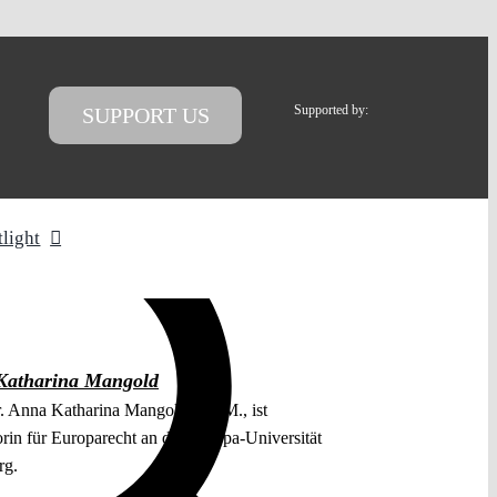
Supported by:
SUPPORT US
tlight
Katharina Mangold
r. Anna Katharina Mangold, LL.M., ist
orin für Europarecht an der Europa-Universität
rg.