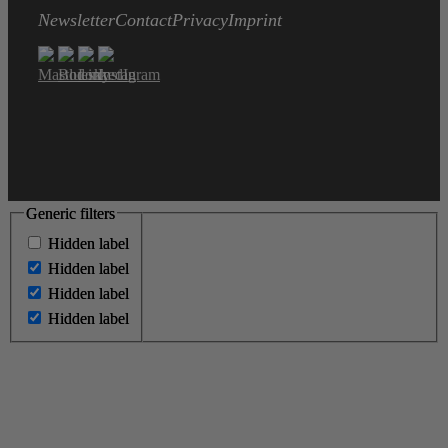
Newsletter
Contact
Privacy
Imprint
Generic filters
Generic filters
Hidden label
Hidden label
Hidden label
Hidden label
Hidden label
Hidden label
Hidden label
Hidden label