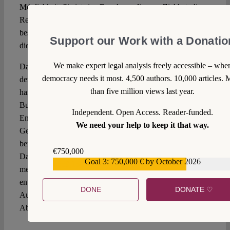
Möglichkeit. Sie ist eine Regelung, die zum Ziel hat, die
Rechte des Landtags in möglichst geringer Weise zu
beschneiden, ohne zugleich die hohen Anforderungen an
Support our Work with a Donatio
die Auswahl stark herabzusetzen.
We make expert legal analysis freely accessible – whe
Darüber hinaus sind weitere Möglichkeiten zur Lösung
democracy needs it most. 4,500 authors. 10,000 articles. 
denkbar, wie ein Landesgesetz, dass für den Fall eines
than five million views last year.
handlungsunfähigen Verfassungsgerichtshofs dem
Bundesverfassungsgericht gem. Art. 99 GG die
Independent. Open Access. Reader-funded.
Entscheidung in Landesstreitigkeiten zuweist. Ein solches
We need your help to keep it that way.
Gesetz würde auch nur eine einfache Mehrheit im Landtag
benötigen, wäre also aktuell politisch leichter umzusetzen.
€750,000
Dann aber werden die landeseigenen Streitigkeiten nicht
Goal 3: 750,000 € by October 2026
€559,159
mehr im Land, sondern auf der Ebene des Bundes
entschieden – wie ggf. auch, wenn nach einem dauerhaften
DONE
DONATE ♡
Ausfall des Verfassungsgerichtshofes der Fall des Art. 28
Abs. 3 GG greift.