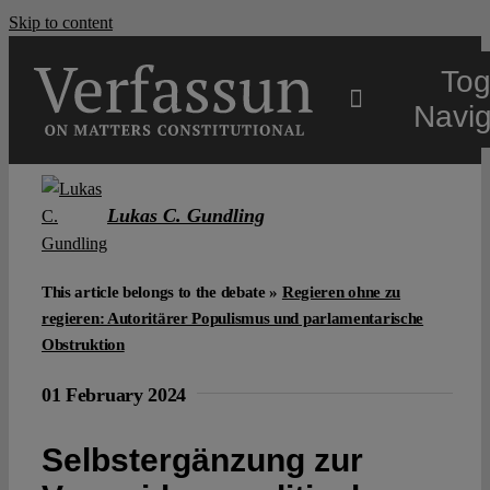
Skip to content
Tog
Navig
Main
Lukas C. Gundling
About
This article belongs to the debate »
Regieren ohne zu
regieren: Autoritärer Populismus und parlamentarische
Projects
Obstruktion
01 February 2024
Open Access
Selbstergänzung zur
Authors