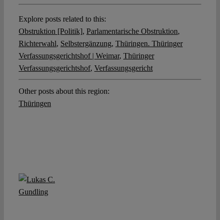
Explore posts related to this:
Obstruktion [Politik]
,
Parlamentarische Obstruktion
,
Richterwahl
,
Selbstergänzung
,
Thüringen. Thüringer
Verfassungsgerichtshof | Weimar
,
Thüringer
Verfassungsgerichtshof
,
Verfassungsgericht
Other posts about this region:
Thüringen