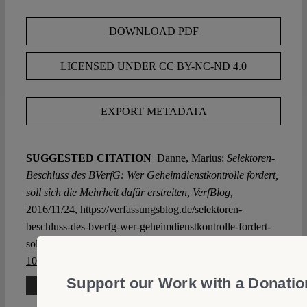
DOWNLOAD PDF
LICENSED UNDER CC BY-NC-ND 4.0
EXPORT METADATA
SUGGESTED CITATION
Danne, Marius:
Selektoren-
Beschluss des BVerfG: Wer Geheimdienst­kontrolle fordert,
soll sich die Mehrheit dafür erstreiten, VerfBlog,
2016/11/24, https://verfassungsblog.de/selektoren-
beschluss-des-bverfg-wer-geheimdienstkontrolle-fordert-
soll-sich-die-mehrheit-dafuer-erstreiten/, DOI:
10.17176/20161128-133949
.
Support our Work with a Donatio
3 Comments