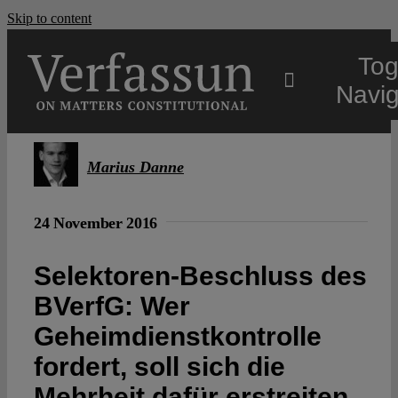
Skip to content
Tog
Navig
Main
Marius Danne
About
24 November 2016
Projects
Selektoren-Beschluss des
BVerfG: Wer
Open Access
Geheimdienst­kontrolle
fordert, soll sich die
Authors
Mehrheit dafür erstreiten