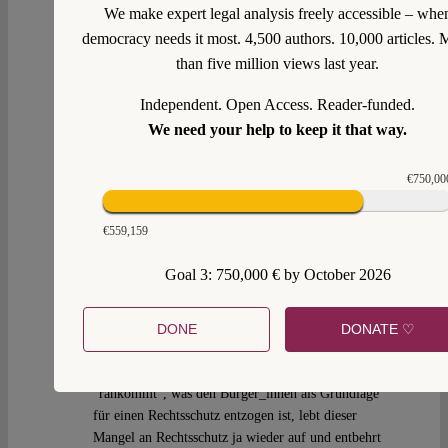
We make expert legal analysis freely accessible – whe
democracy needs it most. 4,500 authors. 10,000 articles. 
Hannah
Thu 24 Nov 2016 at 23:01
than five million views last year.
Wie lösen Sie bei Ihrer Lesart dieser Entscheidung
Independent. Open Access. Reader-funded.
folgendes Problem:
We need your help to keep it that way.
Soweit ich weiß, wurde der faktisch fehlende
€750,00
Rechtsschutz von einzelnen Bürger_innen gegen
Überwachung durch Geheimdienste nur dadurch vom
BVerfG für tragbar gehalten, weil stattdessen eine
€559,159
parlamentarische Kontrolle stattfinde.
Goal 3: 750,000 € by October 2026
Wenn jetzt aber faktisch die Möglichkeit zu dieser
Kontrolle beschränkt ist, sprich auch die
parlamentarische Kontrolle – sei es für gegenwärtige
DONE
DONATE ♡
Dinge im Kontrollgremium, sei für Vergangenes ein
Untersuchungsausschuss – nicht an alles
“rankommt”, was den Bürger_innen als Grundlage
für einen Rechtsschutz entzogen ist, lebt dieser
Mangel an Rechtsschutz ja wieder auf und entbehrt