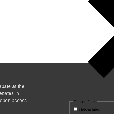
ebate at the
ebates in
d open access.
Generic filters
Hidden label