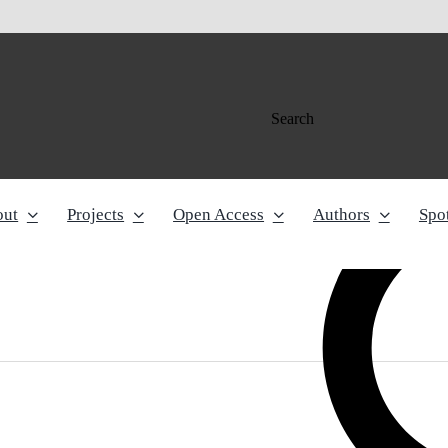
Search
out
Projects
Open Access
Authors
Spot