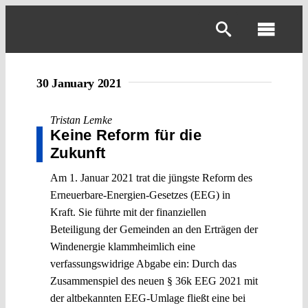
Skip
to
Toggl
content
Navig
Main
30 January 2021
About
Tristan Lemke
Keine Reform für die
Zukunft
Projects
Am 1. Januar 2021 trat die jüngste Reform des
Erneuerbare-Energien-Gesetzes (EEG) in
Open Access
Kraft. Sie führte mit der finanziellen
Beteiligung der Gemeinden an den Erträgen der
Windenergie klammheimlich eine
Authors
verfassungswidrige Abgabe ein: Durch das
Zusammenspiel des neuen § 36k EEG 2021 mit
Spotlight
der altbekannten EEG-Umlage fließt eine bei