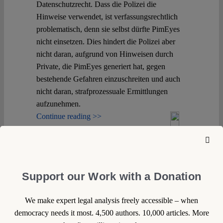
Spotlight
Datenschutzrecht. Dass die Polizei die
Hinweise verwendet, ist verfassungsrechtlich
problematisch, denn sie selbst dürfte PimEyes
nicht einsetzen. Dies hindert die Polizei aber
nicht daran, aufgrund von Hinweisen durch
Private, die PimEyes generiert hat, gegen
bestehende Gefahren einzuschreiten und auch
nicht daran, strafprozessuale Ermittlungen
aufzunehmen.
Continue reading >>
Support our Work with a Donation
We make expert legal analysis freely accessible – when
democracy needs it most. 4,500 authors. 10,000 articles. More