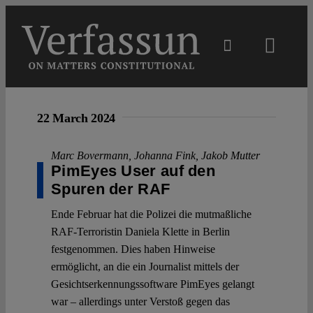
Skip
to
content
Toggl
Navig
Main
22 March 2024
About
Marc Bovermann
,
Johanna Fink
,
Jakob Mutter
PimEyes User auf den
Projects
Spuren der RAF
Ende Februar hat die Polizei die mutmaßliche
Open Access
RAF-Terroristin Daniela Klette in Berlin
festgenommen. Dies haben Hinweise
ermöglicht, an die ein Journalist mittels der
Authors
Gesichtserkennungssoftware PimEyes gelangt
war – allerdings unter Verstoß gegen das