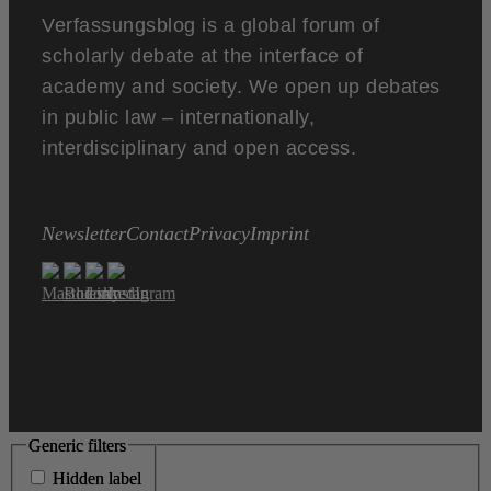
Verfassungsblog is a global forum of
scholarly debate at the interface of
academy and society. We open up debates
in public law – internationally,
interdisciplinary and open access.
Newsletter
Contact
Privacy
Imprint
Generic filters
Generic filters
Hidden label
Hidden label