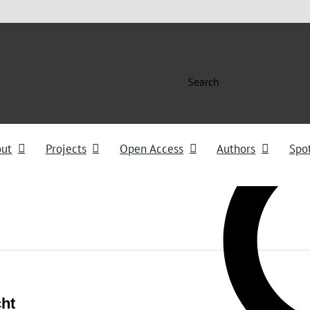
Search
out
Projects
Open Access
Authors
Spot
ht