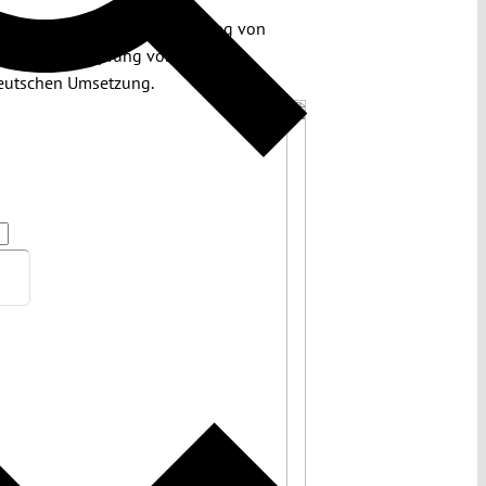
gegebene Pflicht, die Leugnung von
st – die Bekämpfung von
 deutschen Umsetzung.