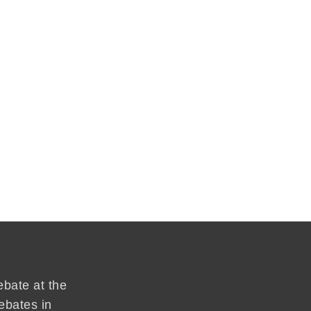
ebate at the
ebates in