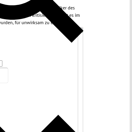
ämpfung von Kinderehen. Kritiker des
Rechtsfolgen kritisiert, bestätigt es im
urden, für unwirksam zu erklären.