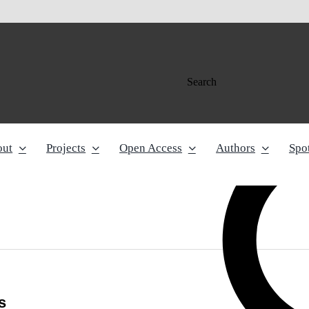
Search
out
Projects
Open Access
Authors
Spot
s