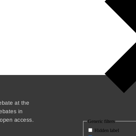
ebate at the
ebates in
d open access.
Generic filters
Hidden label