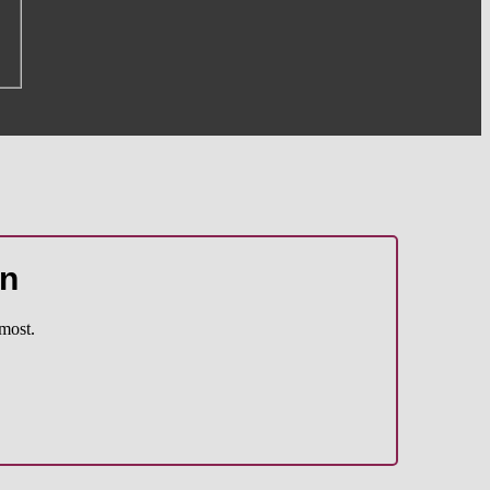
on
most.