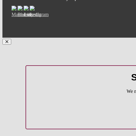
S
We m